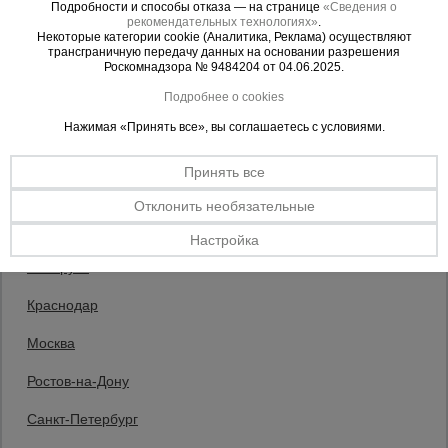
Подробности и способы отказа — на странице
«Сведения о
рекомендательных технологиях»
.
50 AZN
Некоторые категории cookie (Аналитика, Реклама) осуществляют
43 AZN
Цена:
трансграничную передачу данных на основании разрешения
Опалубка
Роскомнадзора № 9484204 от 04.06.2025.
Купить
Подробнее о cookies
Нажимая «Принять все», вы соглашаетесь с условиями.
Вибротехника
для
строительства
Принять все
Отклонить необязательные
Выберите склад отгрузки
Оборудование
Настройка
для работы с
арматурой
Беларусь
Каталог товаров
О компании
Краснодар
Аренда оборудования
Оборудование
Москва
Франшиза
для бетонных
работ
Доставка
Ростов-на-Дону
Контакты
Статьи
Санкт-Петербург
Защитные конструкции
Техника
Единая справочная