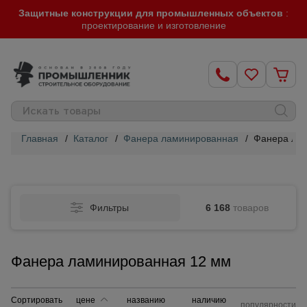
Защитные конструкции для промышленных объектов
:
проектирование и изготовление
Главная
/
Каталог
/
Фанера ламинированная
/
Фанера ла
Строительные
леса
Фильтры
6 168
товаров
Вышки-
туры
Фанера ламинированная 12 мм
Подмости
строительные
Сортировать
цене
названию
наличию
популярности