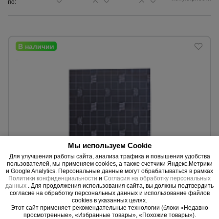
по:
Сетка,
тенты,
брезенты
Строительные
подъемники
Грузоподъемное
оборудование
Мы используем Cookie
Для улучшения работы сайта, анализа трафика и повышения удобства
Каталог
Мусоропровод
пользователей, мы применяем cookies, а также счетчики Яндекс.Метрики
0 отзывов
строительный
всех
и Google Analytics. Персональные данные могут обрабатываться в рамках
товаров
Фанера ламинированная TeaM GRID 2440х1220х12мм,
Политики конфиденциальности
и
Согласия на обработку персональных
данных
. Для продолжения использования сайта, вы должны подтвердить
береза
согласие на обработку персональных данных и использование файлов
Материал:
Береза
cookies в указанных целях.
Фанера
Производство:
Россия
Этот сайт применяет рекомендательные технологии (блоки «Недавно
ламинированная
просмотренные», «Избранные товары», «Похожие товары»).