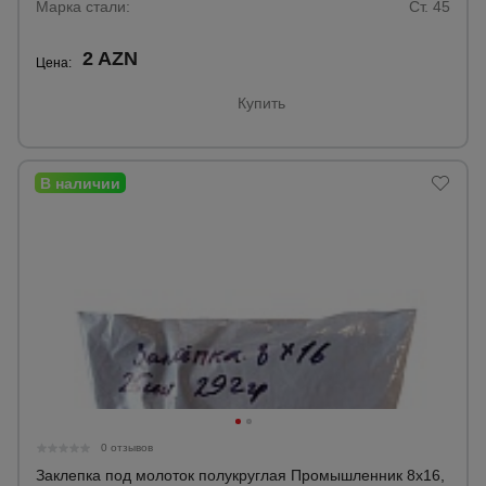
Марка стали:
Ст. 45
2 AZN
Опалубка
Цена:
Купить
Вибротехника
для
строительства
Оборудование
для работы с
арматурой
Оборудование
для бетонных
работ
0 отзывов
Техника
Заклепка под молоток полукруглая Промышленник 8х16,