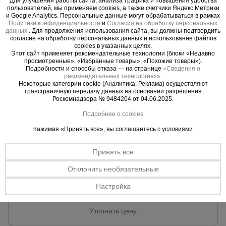
Для улучшения работы сайта, анализа трафика и повышения удобства
пользователей, мы применяем cookies, а также счетчики Яндекс.Метрики
и Google Analytics. Персональные данные могут обрабатываться в рамках
Политики конфиденциальности
и
Согласия на обработку персональных
данных
. Для продолжения использования сайта, вы должны подтвердить
согласие на обработку персональных данных и использование файлов
cookies в указанных целях.
Этот сайт применяет рекомендательные технологии (блоки «Недавно
просмотренные», «Избранные товары», «Похожие товары»).
Подробности и способы отказа — на странице
«Сведения о
рекомендательных технологиях»
.
Некоторые категории cookie (Аналитика, Реклама) осуществляют
трансграничную передачу данных на основании разрешения
Роскомнадзора № 9484204 от 04.06.2025.
Подробнее о cookies
Нажимая «Принять все», вы соглашаетесь с условиями.
Принять все
0 отзывов
Труба профильная Промышленник 20*20*1.5 (цена за 1
Отклонить необязательные
кг/руб)
Настройка
Материал:
Сталь
Уточнить цену