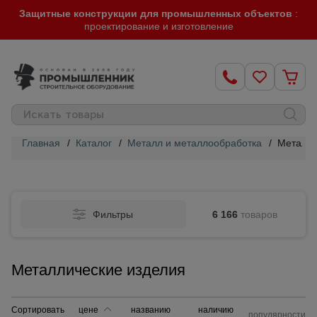
Защитные конструкции для промышленных объектов
:
проектирование и изготовление
Главная
/
Каталог
/
Металл и металлообработка
/
Металли
Строительные
леса
Фильтры
6 166
товаров
Вышки-
туры
Металлические изделия
Подмости
строительные
Сортировать
цене
названию
наличию
популярности