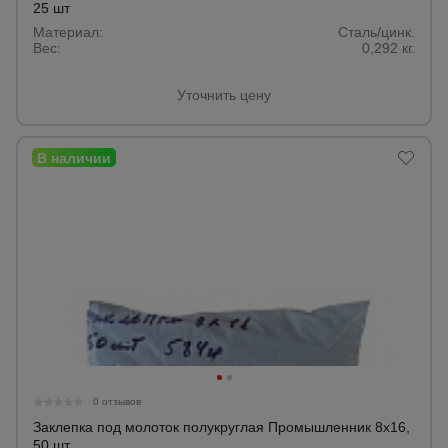
для
25 шт
склада
Материал:
Сталь/цинк.
Вес:
0,292 кг.
Тачки
Уточнить цену
строительные
и садовые
Лестницы
и
стремянки
Штукатурные
комплекты
Сварочные
аппараты
0 отзывов
Заклепка под молоток полукруглая Промышленник 8х16,
50 шт