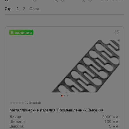
по:
Стр:
1
2
След.
Сетка,
тенты,
брезенты
Строительные
подъемники
Грузоподъемное
оборудование
Каталог
Мусоропровод
строительный
всех
товаров
0 отзывов
Металлические изделия Промышленник Высечка
Длина:
3000 мм.
Фанера
Ширина:
100 мм.
ламинированная
Высота:
5 мм.