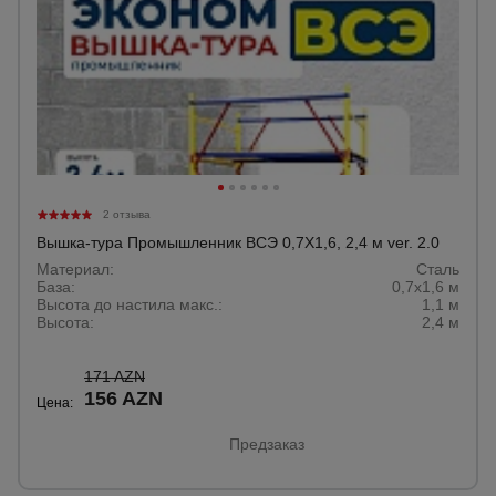
для
склада
Тачки
строительные
и садовые
Лестницы
2 отзыва
и
Вышка-тура Промышленник ВСЭ 0,7Х1,6, 2,4 м ver. 2.0
стремянки
Материал:
Сталь
База:
0,7х1,6 м
Высота до настила макс.:
1,1 м
Высота:
2,4 м
Штукатурные
комплекты
171 AZN
156 AZN
Цена:
Сварочные
аппараты
Предзаказ