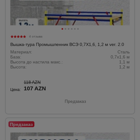
Опалубка
4 отзыва
Вибротехника
Вышка-тура Промышленник ВСЭ 0,7Х1,6, 1,2 м ver. 2.0
для
строительства
Материал:
Сталь
База:
0,7х1,6 м
Высота до настила макс.:
1,1 м
Высота:
1,2 м
Оборудование
для работы с
арматурой
118 AZN
107 AZN
Цена:
Предзаказ
Оборудование
для бетонных
работ
Техника