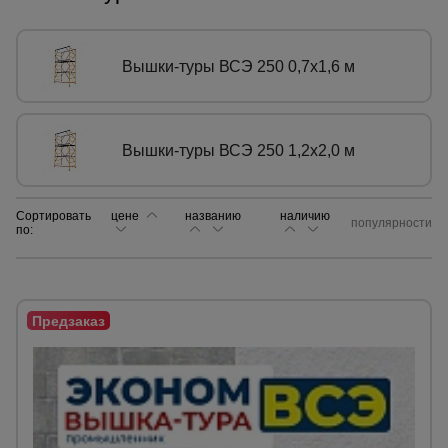
Сетка,
тенты,
Вышки-туры ВСЭ 250 0,7х1,6 м
брезенты
Вышки-туры ВСЭ 250 1,2x2,0 м
Строительные
подъемники
Сортировать
цене
названию
наличию
популярности
по:
Грузоподъемное
оборудование
Каталог
Мусоропровод
строительный
всех
товаров
Фанера
ламинированная