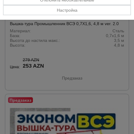
Отклонить необязательные
Настройка
5 отзывов
Вышка-тура Промышленник ВСЭ 0,7Х1,6, 4,8 м ver. 2.0
Материал:
Сталь
База:
0,7х1,6 м
Высота до настила макс.:
3,5 м
Высота:
4,8 м
279 AZN
253 AZN
Цена:
Предзаказ