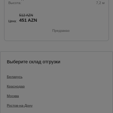
Высота:
7,2 м
512 AZN
451 AZN
Цена:
Предзаказ
Выберите склад отгрузки
Беларусь
Каталог товаров
О компании
Краснодар
Аренда оборудования
Москва
Франшиза
Доставка
Ростов-на-Дону
Контакты
Статьи