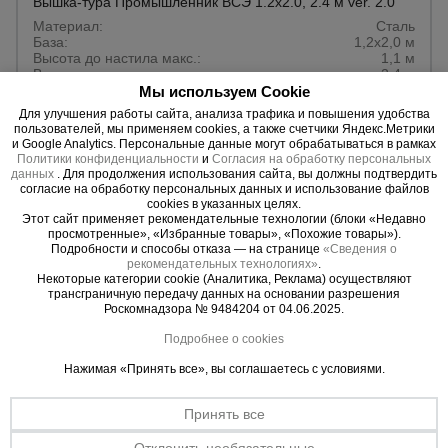
Вышка-тура Промышленник ВСЭ 1.2х2.0, 2.4 м ver. 2.0
Материал:
Сталь
База:
1,2х2,0 м
Высота до настила макс.:
1,1 м
Высота:
2,4 м
Мы используем Cookie
Для улучшения работы сайта, анализа трафика и повышения удобства
255 AZN
пользователей, мы применяем cookies, а также счетчики Яндекс.Метрики
217 AZN
и Google Analytics. Персональные данные могут обрабатываться в рамках
Цена:
Политики конфиденциальности
и
Согласия на обработку персональных
данных
. Для продолжения использования сайта, вы должны подтвердить
Предзаказ
согласие на обработку персональных данных и использование файлов
cookies в указанных целях.
Этот сайт применяет рекомендательные технологии (блоки «Недавно
просмотренные», «Избранные товары», «Похожие товары»).
Подробности и способы отказа — на странице
«Сведения о
рекомендательных технологиях»
.
Некоторые категории cookie (Аналитика, Реклама) осуществляют
трансграничную передачу данных на основании разрешения
Роскомнадзора № 9484204 от 04.06.2025.
Подробнее о cookies
Нажимая «Принять все», вы соглашаетесь с условиями.
Принять все