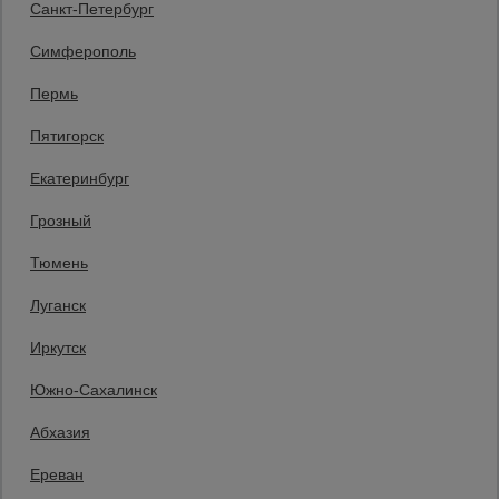
Санкт-Петербург
Защитные конструкции
Единая справочная
Симферополь
8 (800) 200-25-90
Пермь
Заказать звонок
Пятигорск
бесплатно по России
Баку
Екатеринбург
+994 55 388 22 82
Заказать звонок
Грозный
Пн.-Пт. 9:00 - 18:00 Сб. 10:00-14:00 Вс. выходной
Тюмень
Мы в социальных сетях:
Луганск
Принимаем к оплате
Иркутск
Южно-Сахалинск
Все права защищены и охраняются законом. © 2008-2026 ООО
Абхазия
«Промышленник» Продажа строительных конструкций и другого
оборудования в нашей компании. Информация на сайте www.prom23.ru
не является публичной офертой
Ереван
Вы принимаете условия политики в отношении обработки персональных