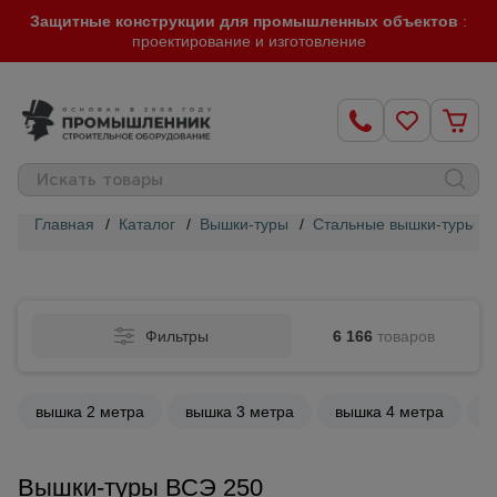
Защитные конструкции для промышленных объектов
:
проектирование и изготовление
Главная
/
Каталог
/
Вышки-туры
/
Стальные вышки-туры
/
Строительные
леса
Фильтры
6 166
товаров
Вышки-
туры
вышка 2 метра
вышка 3 метра
вышка 4 метра
в
Подмости
строительные
Вышки-туры ВСЭ 250