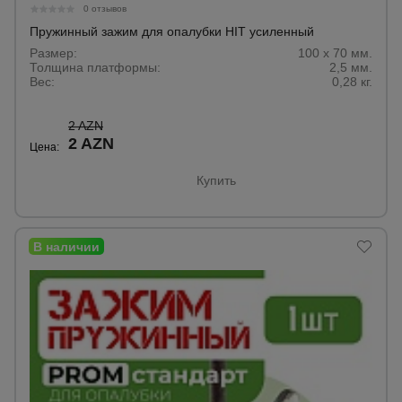
для
0 отзывов
склада
Пружинный зажим для опалубки HIT усиленный
Размер:
100 х 70 мм.
Толщина платформы:
2,5 мм.
Тачки
Вес:
0,28 кг.
строительные
и садовые
2 AZN
2 AZN
Цена:
Лестницы
Купить
и
стремянки
Штукатурные
комплекты
Сварочные
аппараты