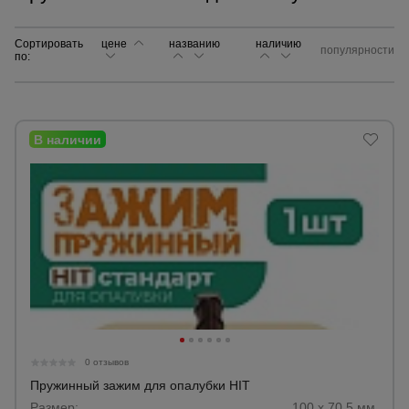
Сортировать
цене
названию
Сетка,
наличию
популярности
по:
тенты,
брезенты
Строительные
подъемники
Грузоподъемное
оборудование
Каталог
Мусоропровод
строительный
всех
товаров
0 отзывов
Фанера
Пружинный зажим для опалубки HIT
ламинированная
Размер:
100 х 70,5 мм.