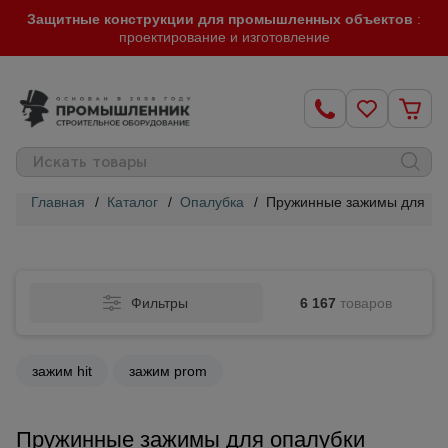
Защитные конструкции для промышленных объектов
:
проектирование и изготовление
Главная
/
Каталог
/
Опалубка
/
Пружинные зажимы для оп
Строительные
леса
Фильтры
6 167
товаров
Вышки-
туры
зажим hit
зажим prom
Подмости
строительные
Пружинные зажимы для опалубки