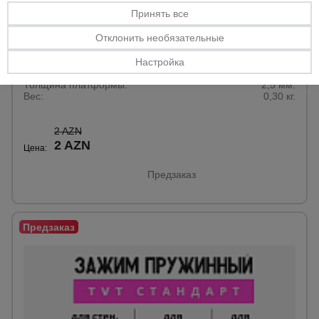
Принять все
0 отзывов
Отклонить необязательные
Пружинный зажим для опалубки Промышленник HIT
усиленный оцинкованный
Настройка
Размер:
100 х 70 мм.
Толщина платформы:
2,5 мм.
Вес:
0,30 кг.
2 AZN
2 AZN
Цена:
Предзаказ