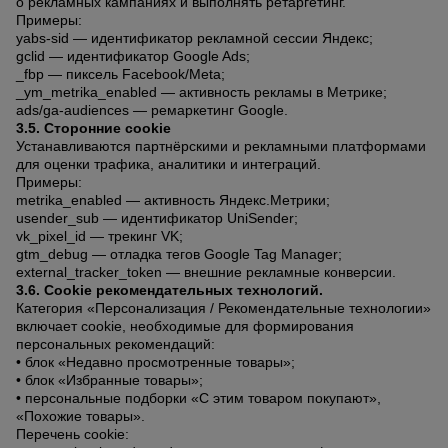
для
о рекламных кампаниях и выполнять ретаргетинг.
склада
Примеры:
yabs-sid — идентификатор рекламной сессии Яндекс;
gclid — идентификатор Google Ads;
_fbp — пиксель Facebook/Meta;
Тачки
_ym_metrika_enabled — активность рекламы в Метрике;
строительные
ads/ga-audiences — ремаркетинг Google.
и садовые
3.5. Сторонние cookie
Устанавливаются партнёрскими и рекламными платформами
для оценки трафика, аналитики и интеграций.
Примеры:
Лестницы
metrika_enabled — активность Яндекс.Метрики;
и
usender_sub — идентификатор UniSender;
стремянки
vk_pixel_id — трекинг VK;
gtm_debug — отладка тегов Google Tag Manager;
external_tracker_token — внешние рекламные конверсии.
3.6. Cookie рекомендательных технологий.
Штукатурные
комплекты
Категория «Персонализация / Рекомендательные технологии»
включает cookie, необходимые для формирования
персональных рекомендаций:
• блок «Недавно просмотренные товары»;
• блок «Избранные товары»;
Сварочные
аппараты
• персональные подборки «С этим товаром покупают»,
«Похожие товары».
Перечень cookie: