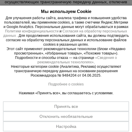
осуществляющих трансграничную передачу данных, отключив
категории «Аналитика» и «Реклама» в cookie-баннере.
Мы используем Cookie
4. Правовые основания и срок хранения
4.1. Использование cookie-файлов регулируется:
Для улучшения работы сайта, анализа трафика и повышения удобства
пользователей, мы применяем cookies, а также счетчики Яндекс.Метрики
Федеральным законом от 27.07.2006 № 152-ФЗ «О
и Google Analytics. Персональные данные могут обрабатываться в рамках
персональных данных» — при обработке данных, способных
Политики конфиденциальности
и
Согласия на обработку персональных
идентифицировать пользователя;
данных
. Для продолжения использования сайта, вы должны подтвердить
международными нормативами, включая GDPR (ЕС,
согласие на обработку персональных данных и использование файлов
Регламент 2016/679) и ePrivacy Directive — при
cookies в указанных целях.
Этот сайт применяет рекомендательные технологии (блоки «Недавно
трансграничной передаче данных пользователей из ЕЭЗ или
просмотренные», «Избранные товары», «Похожие товары»).
обработки в интересах резидентов ЕС;
Подробности и способы отказа — на странице
«Сведения о
рекомендациями Роскомнадзора — в части уведомлений и
рекомендательных технологиях»
.
фиксации согласия пользователя на установку файлов cookie.
Некоторые категории cookie (Аналитика, Реклама) осуществляют
4.2. При первом входе на сайт пользователь получает
трансграничную передачу данных на основании разрешения
Роскомнадзора № 9484204 от 04.06.2025.
уведомление о применении cookie-файлов и может дать
согласие на их установку по категориям, за исключением
Подробнее о cookies
обязательных cookie, необходимых для функционирования
сайта.
Нажимая «Принять все», вы соглашаетесь с условиями.
4.3. Способы получения согласия включают:
нажатие кнопки «Принять» или «Согласен» в баннере cookie;
Принять все
продолжение использования сайта после отображения
уведомления (если это предусмотрено локальным
Отклонить необязательные
законодательством);
оформление заказа или регистрация на сайте.
Настройка
4.4. Срок хранения cookie зависит от их типа: