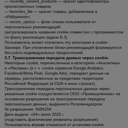
— recently_viewed_products — хранит идентификаторы
Тепловые
просмотренных товаров;
пушки
— favorites_lite — хранит товары, добавленные в
«Избранное»;
— recom_optout — флаг отказа пользователя от
персональных рекомендаций.
Металл и
(актуализировать названия cookie совместно с программистом
металлообработка
по факту реализации задачи Б.3)
Пользователь может отключить эту категорию в cookie-
баннере. При отключении блоки рекомендаций формируются
без учёта индивидуальных предпочтений.
3.7. Трансграничная передача данных через cookie.
Некоторые cookie, перечисленные в категориях «Аналитика»
и «Реклама» (в т. ч. cookie сервисов Google Analytics,
Facebook/Meta Pixel, Google Ads), передают данные на
серверы, расположенные за пределами территории
Российской Федерации (в США и иных странах).
Трансграничная передача персональных данных через
указанные cookie осуществляется ООО «Промышленник» на
основании разрешения на трансграничную передачу
персональных данных, выданного Роскомнадзором:
№ разрешения: 9484204
Дата выдачи: «04» июня 2025 г.
(подставить фактические реквизиты разрешения)
Пользователь вправе отказаться от установки cookie,