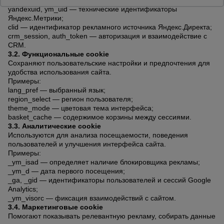
csrftoken — токен защиты от CSRF-атак;
yandexuid, ym_uid — технические идентификаторы
Яндекс.Метрики;
clid — идентификатор рекламного источника Яндекс.Директа;
Опалубка
crm_session, auth_token — авторизация и взаимодействие с
CRM.
3.2. Функциональные cookie
Сохраняют пользовательские настройки и предпочтения для
Вибротехника
для
удобства использования сайта.
строительства
Примеры:
lang_pref — выбранный язык;
region_select — регион пользователя;
theme_mode — цветовая тема интерфейса;
Оборудование
basket_cache — содержимое корзины между сессиями.
для работы с
3.3. Аналитические cookie
арматурой
Используются для анализа посещаемости, поведения
пользователей и улучшения интерфейса сайта.
Примеры:
_ym_isad — определяет наличие блокировщика рекламы;
Оборудование
_ym_d — дата первого посещения;
для бетонных
_ga, _gid — идентификаторы пользователей и сессий Google
работ
Analytics;
_ym_visorc — фиксация взаимодействий с сайтом.
3.4. Маркетинговые cookie
Помогают показывать релевантную рекламу, собирать данные
Техника