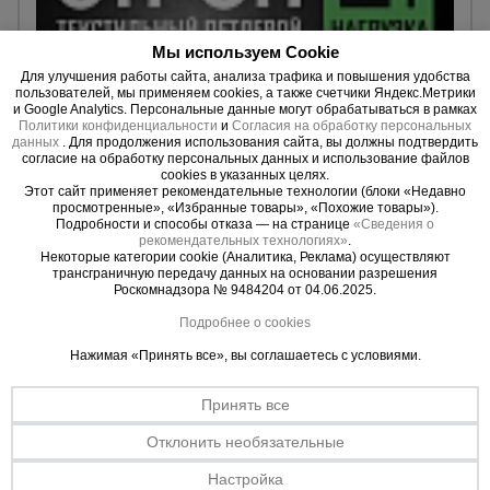
Мы используем Cookie
Для улучшения работы сайта, анализа трафика и повышения удобства
пользователей, мы применяем cookies, а также счетчики Яндекс.Метрики
и Google Analytics. Персональные данные могут обрабатываться в рамках
0 отзывов
Политики конфиденциальности
и
Согласия на обработку персональных
Строп текстильный петлевой Промышленник СТП 2,0 т,
данных
. Для продолжения использования сайта, вы должны подтвердить
согласие на обработку персональных данных и использование файлов
4,0 м
cookies в указанных целях.
Длина:
4,0 м.
Этот сайт применяет рекомендательные технологии (блоки «Недавно
Грузоподъёмность:
2000 кг.
просмотренные», «Избранные товары», «Похожие товары»).
Подробности и способы отказа — на странице
«Сведения о
рекомендательных технологиях»
.
Некоторые категории cookie (Аналитика, Реклама) осуществляют
11 AZN
трансграничную передачу данных на основании разрешения
10 AZN
Цена:
Роскомнадзора № 9484204 от 04.06.2025.
Подробнее о cookies
Купить
Нажимая «Принять все», вы соглашаетесь с условиями.
Принять все
Отклонить необязательные
Настройка