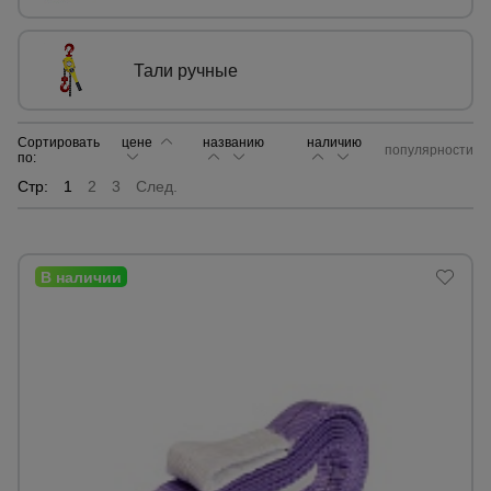
Опалубка
Тали ручные
Вибротехника
Сортировать
цене
названию
наличию
популярности
для
по:
строительства
Стр:
1
2
3
След.
Оборудование
для работы с
арматурой
Оборудование
для бетонных
работ
Техника