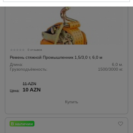
0 отзывов
Ремень стяжной Промышленник 1,5/3,0 т, 6,0 м
Длина:
6,0 м.
Грузоподъёмность:
1500/3000 кг.
11 AZN
10 AZN
Цена:
Купить