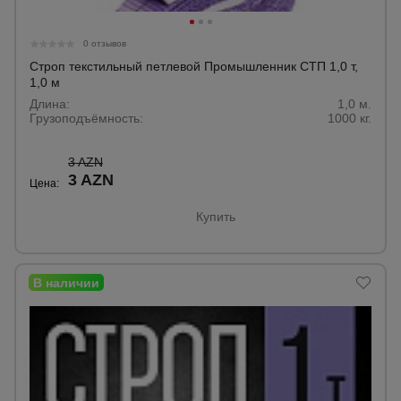
для
склада
0 отзывов
Строп текстильный петлевой Промышленник СТП 1,0 т,
Тачки
1,0 м
строительные
Длина:
1,0 м.
и садовые
Грузоподъёмность:
1000 кг.
3 AZN
Лестницы
3 AZN
и
Цена:
стремянки
Купить
Штукатурные
комплекты
Сварочные
аппараты