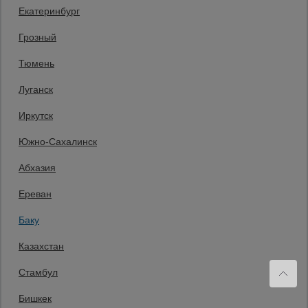
Екатеринбург
+994 55 388 22 82
Заказать звонок
Грозный
Пн.-Пт. 9:00 - 18:00 Сб. 10:00-14:00 Вс. выходной
Тюмень
Мы в социальных сетях:
Луганск
Принимаем к оплате
Иркутск
Южно-Сахалинск
Все права защищены и охраняются законом. © 2008-2026 ООО
Абхазия
«Промышленник» Продажа строительных конструкций и другого
оборудования в нашей компании. Информация на сайте www.prom23.ru
не является публичной офертой
Ереван
Вы принимаете условия политики в отношении обработки персональных
данных и пользовательского соглашения каждый раз, когда оставляете
Баку
свои данные в любой форме обратной связи на сайте prom23.ru и его
поддоменов
Казахстан
Политика конфиденциальности
Согласие на обработку персональных данных
Политика cookies
Стамбул
Сайт применяет рекомендательные технологии.
Подробнее — в
«Сведениях о рекомендательных технологиях»
.
Бишкек