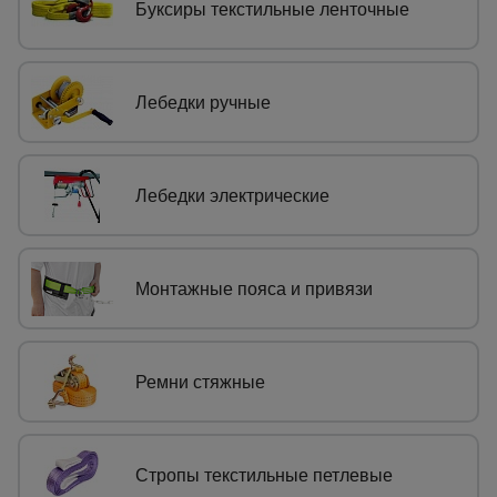
Буксиры текстильные ленточные
Сетка,
тенты,
брезенты
Лебедки ручные
Строительные
подъемники
Лебедки электрические
Грузоподъемное
оборудование
Монтажные пояса и привязи
Каталог
Мусоропровод
строительный
всех
Ремни стяжные
товаров
Фанера
Стропы текстильные петлевые
ламинированная