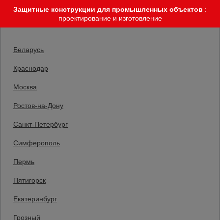
Защитные конструкции для промышленных объектов
:
проектирование и изготовление
Выберите склад отгрузки
Беларусь
Краснодар
Москва
Главная
/
Регистрация
Ростов-на-Дону
Строительные
леса
Санкт-Петербург
Логин
*
Симферополь
Вышки-
Пермь
туры
E-mail
*
Пятигорск
Екатеринбург
Подмости
строительные
Пароль
*
Грозный