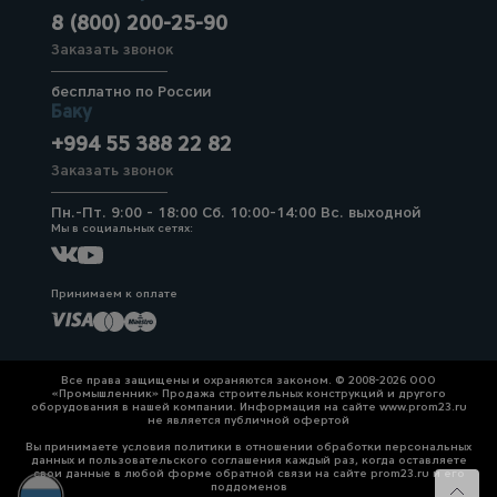
для
склада
8 (800) 200-25-90
Заказать звонок
бесплатно по России
Тачки
Баку
строительные
и садовые
+994 55 388 22 82
Заказать звонок
Лестницы
Пн.-Пт. 9:00 - 18:00 Сб. 10:00-14:00 Вс. выходной
и
Мы в социальных сетях:
стремянки
Принимаем к оплате
Штукатурные
комплекты
Все права защищены и охраняются законом. © 2008-2026 ООО
«Промышленник» Продажа строительных конструкций и другого
оборудования в нашей компании. Информация на сайте www.prom23.ru
не является публичной офертой
Сварочные
аппараты
Вы принимаете условия политики в отношении обработки персональных
данных и пользовательского соглашения каждый раз, когда оставляете
свои данные в любой форме обратной связи на сайте prom23.ru и его
поддоменов