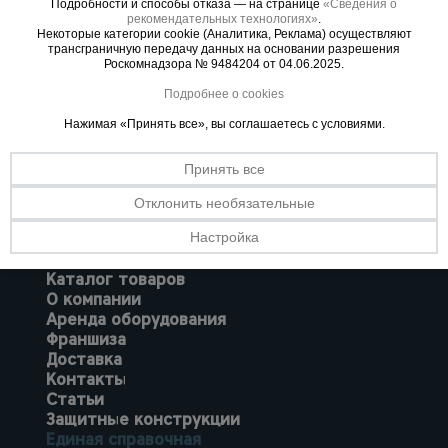
или войти через VK ID с использованием данных из сервиса
Подробности и способы отказа — на странице
«Сведения о
рекомендательных технологиях»
.
Некоторые категории cookie (Аналитика, Реклама) осуществляют
трансграничную передачу данных на основании разрешения
Опалубка
Роскомнадзора № 9484204 от 04.06.2025.
Подробнее о cookies
Войти с Яндекс ID
Нажимая «Принять все», вы соглашаетесь с условиями.
Вибротехника
для
строительства
Принять все
Отклонить необязательные
Оборудование
Настройка
для работы с
арматурой
Каталог товаров
О компании
Аренда оборудования
Оборудование
Франшиза
для бетонных
Доставка
работ
Контакты
Статьи
Защитные конструкции
Техника
Единая справочная