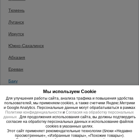
Тюмень
Сетка,
тенты,
Подтверждение пароля
*
Луганск
брезенты
Иркутск
Я согласен с
«Политикой конфиденциальности»
.
Южно-Сахалинск
Я согласен с
«Согласием на обработку персональных
Строительные
подъемники
данных»
.
Абхазия
Ереван
Пароль должен быть не менее 6 символов длиной.
Грузоподъемное
*
Поля, обязательные для заполнения.
оборудование
Баку
Мы используем Cookie
Казахстан
Для улучшения работы сайта, анализа трафика и повышения удобства
Каталог
Мусоропровод
пользователей, мы применяем cookies, а также счетчики Яндекс.Метрики
Стамбул
строительный
всех
и Google Analytics. Персональные данные могут обрабатываться в рамках
или
товаров
Политики конфиденциальности
и
Согласия на обработку персональных
Бишкек
данных
. Для продолжения использования сайта, вы должны подтвердить
согласие на обработку персональных данных и использование файлов
Войти с VK ID
cookies в указанных целях.
Фанера
Другой
Этот сайт применяет рекомендательные технологии (блоки «Недавно
ламинированная
просмотренные», «Избранные товары», «Похожие товары»).