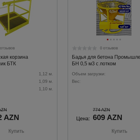
а
атурой
от
 отзывов
0 отзывов
кая корзина
Бадья для бетона Промышл
ик БТК
БН 0,5 м3 с лотком
1,12 м.
Объем загрузки:
1,09 м.
Вес:
1,10 м.
AZN
774 AZN
2 AZN
609 AZN
Цена:
Купить
Купить