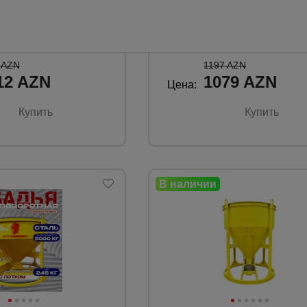
и:
1,5 м3.
Объем загрузки:
202 кг.
Вес:
 AZN
1197 AZN
12 AZN
1079 AZN
Цена:
Купить
Купить