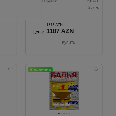
1,5 м3.
Объем загрузки:
2,0 м3.
215 кг.
Вес:
237 кг.
1315 AZN
1187 AZN
Цена:
Купить