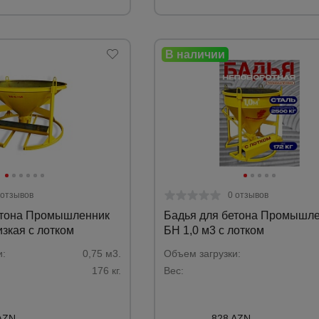
 отзывов
0 отзывов
етона Промышленник
Бадья для бетона Промышл
изкая с лотком
БН 1,0 м3 c лотком
и:
0,75 м3.
Объем загрузки:
176 кг.
Вес:
AZN
828 AZN