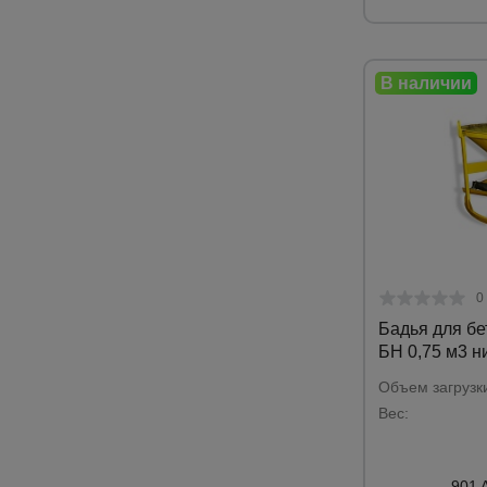
0
Бадья для б
БН 0,75 м3 н
Объем загрузк
Вес:
901 