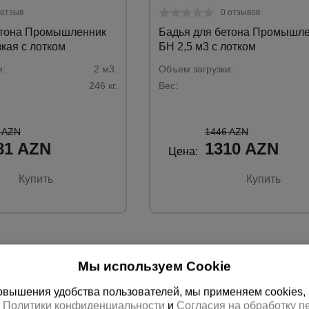
 отзыв
0 отзывов
етона Промышленник
Бадья для бетона Промышл
зкая с лотком
БН 2,5 м3 с лотком
и:
2 м3.
Объем загрузки:
246 кг.
Вес:
 AZN
1446 AZN
81 AZN
1310 AZN
Цена:
Купить
Купить
Мы используем Cookie
вышения удобства пользователей, мы применяем cookies, а 
х
Политики конфиденциальности
и
Согласия на обработку 