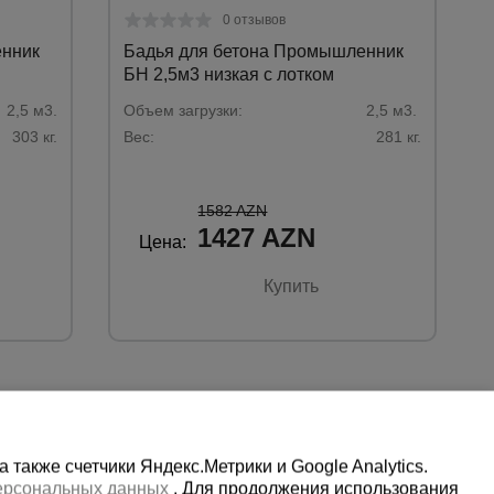
0 отзывов
енник
Бадья для бетона Промышленник
БН 2,5м3 низкая с лотком
2,5 м3.
Объем загрузки:
2,5 м3.
303 кг.
Вес:
281 кг.
1582 AZN
1427 AZN
Цена:
Купить
также счетчики Яндекс.Метрики и Google Analytics.
персональных данных
. Для продолжения использования