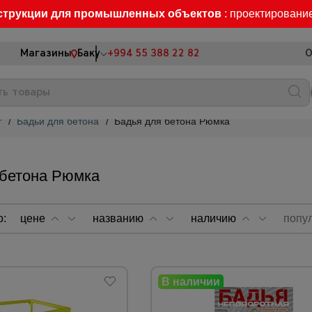
струкции для промышленных объектов
: проектировани
Магазины
Баку
+994 55 388 22 82
О
т
/
Бадьи для бетона
/
Бадья для бетона Рюмка
 бетона Рюмка
о:
цене
названию
наличию
попу