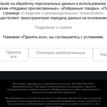
ласие на обработку персональных данных и использование 
блоки «Недавно просмотренные», «Избранные товары», «П
странице
«Сведения о рекомендательных технологиях»
.
существляют трансграничную передачу данных на основании
Подробнее о cookies
 справочная
Баку
Нажимая «Принять все», вы соглашаетесь с условиями.
00) 200-25-90
+994 55 388 22 8
 звонок
Заказать звонок
Принять
Отклонить необязательные
Нас
о по России
Пн.-Пт. 9:00 - 18:00 Сб. 10:00-1
все
Все права защищены и охраняются законом. © 2008-2026 ООО
«Промышленник» Продажа строительных конструкций и другого
оборудования в нашей компании. Информация на сайте www.prom23.ru
не является публичной офертой
Вы принимаете условия политики в отношении обработки персональных
данных и пользовательского соглашения каждый раз, когда оставляете
свои данные в любой форме обратной связи на сайте prom23.ru и его
поддоменов