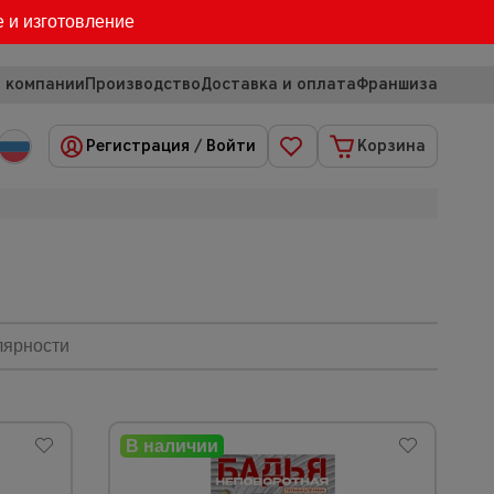
е и изготовление
 компании
Производство
Доставка и оплата
Франшиза
Регистрация
/
Войти
Корзина
лярности