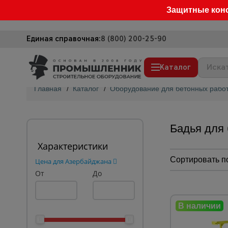
Защитные кон
Единая справочная:
8 (800) 200-25-90
Каталог
Главная
/
Каталог
/
Оборудование для бетонных рабо
Строительные леса
Вышки-туры
Бадья для
Подмости строительные
Характеристики
Сетка, тенты, брезенты
Сортировать п
Цена для Азербайджана
От
Строительные подъемники
До
Грузоподъемное оборудование
Мусоропровод строительный
Фанера ламинированная