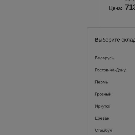
71
Цена:
Выберите склад
Беларусь
Ростов-на-Дону
Пермь
Грозный
Иркутск
0
Ереван
Бадья для б
БН 1,5 м3 с 
Стамбул