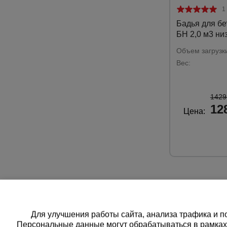
1
Бадья для б
БН 2,0 м3 ни
Объем загрузк
Вес:
1429
12
Цена:
Для улучшения работы сайта, анализа трафика и по
Персональные данные могут обрабатываться в рамка