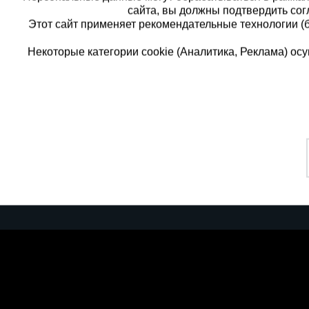
сайта, вы должны подтвердить сог
Этот сайт применяет рекомендательные технологии (
Некоторые категории cookie (Аналитика, Реклама) о
Каталог товаров
Единая
О компании
8 (8
Аренда оборудования
Франшиза
Заказать
Доставка
Контакты
бесплатн
Статьи
Защитные конструкции