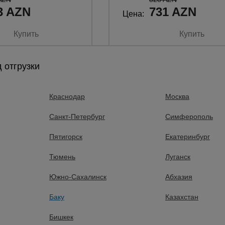
3 AZN
731 AZN
Цена:
Купить
Купить
 отгрузки
Краснодар
Москва
Санкт-Петербург
Симферополь
Пятигорск
Екатеринбург
Тюмень
Луганск
Южно-Сахалинск
Абхазия
 отзывов
0 отзывов
Баку
Казахстан
етона Промышленник
Бадья для бетона Промышл
лотком
БН 1,5 м3 низкая с лотком
Бишкек