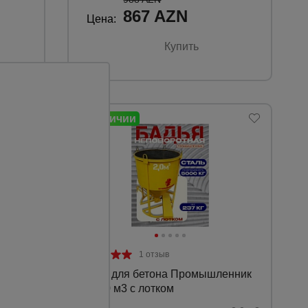
867 AZN
Цена:
Купить
1 отзыв
енник
Бадья для бетона Промышленник
БН 2,0 м3 с лотком