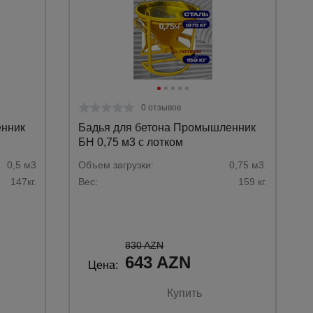
0 отзывов
енник
Бадья для бетона Промышленник
БН 0,75 м3 с лотком
0,5 м3
Объем загрузки:
0,75 м3.
147кг.
Вес:
159 кг.
Каталог
830 AZN
всех
643 AZN
товаров
Цена:
Купить