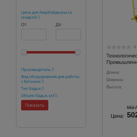
Опалубка
Цена для Азербайджана со
скидкой
Вибротехника для строительств
От
До
Оборудование для работы с арм
Оборудование для бетонных раб
0
Техника для склада
Технологичес
Промышленн
Тачки строительные и садовые
Производитель
Длина:
Лестницы и стремянки
Вид оборудования для работы
Ширина:
с бетоном
Штукатурные комплекты
Высота:
Тип бадьи
Объем бадьи, м3
Сварочные аппараты
Тепловые пушки
552 
50
Цена:
Металл и металлообработка