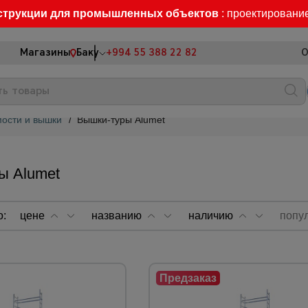
струкции для промышленных объектов
: проектировани
Магазины
Баку
+994 55 388 22 82
О
ости и вышки
/
Вышки-туры Alumet
ы Alumet
о:
цене
названию
наличию
попу