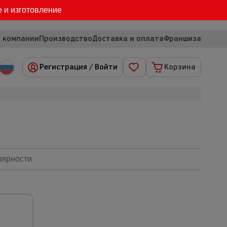
е и изготовление
 компании
Производство
Доставка и оплата
Франшиза
Регистрация
/
Войти
Корзина
лярности