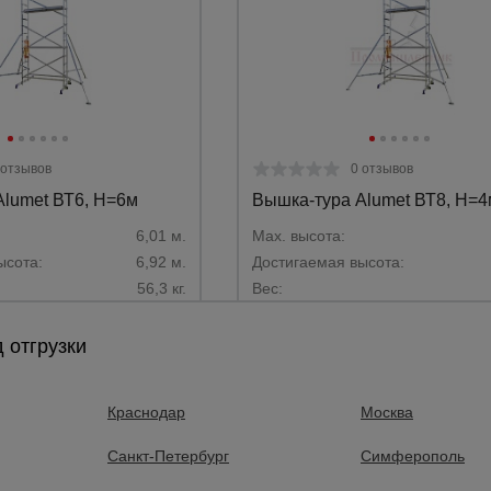
а
атурой
от
 отзывов
0 отзывов
lumet ВТ6, Н=6м
Вышка-тура Alumet ВТ8, Н=4
6,01 м.
Max. высота:
ысота:
6,92 м.
Достигаемая высота:
56,3 кг.
Вес:
 отгрузки
очнить цену
Уточнить цену
Краснодар
Москва
Санкт-Петербург
Симферополь