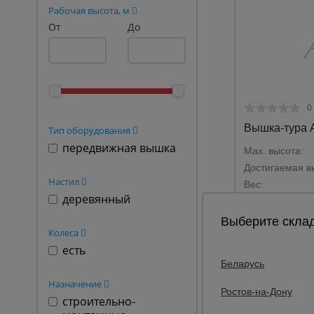
Рабочая высота, м
Опалубка
От
До
Вибротехника для строительств
Оборудование для работы с арм
Оборудование для бетонных раб
0
Техника для склада
Вышка-тура A
Тип оборудования
Тачки строительные и садовые
передвижная вышка
Max. высота:
Достигаемая в
Лестницы и стремянки
Настил
Вес:
Штукатурные комплекты
деревянный
Сварочные аппараты
Выберите склад
Ут
Колеса
Тепловые пушки
есть
Беларусь
Металл и металлообработка
Назначение
Ростов-на-Дону
строительно-