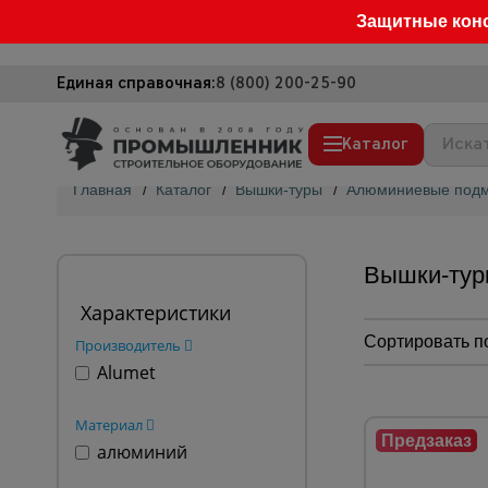
Защитные кон
Единая справочная:
8 (800) 200-25-90
Каталог
Главная
/
Каталог
/
Вышки-туры
/
Алюминиевые подм
Строительные леса
Вышки-туры
Вышки-тур
Подмости строительные
Характеристики
Сетка, тенты, брезенты
Сортировать п
Производитель
Alumet
Строительные подъемники
Грузоподъемное оборудование
Материал
Мусоропровод строительный
алюминий
Фанера ламинированная