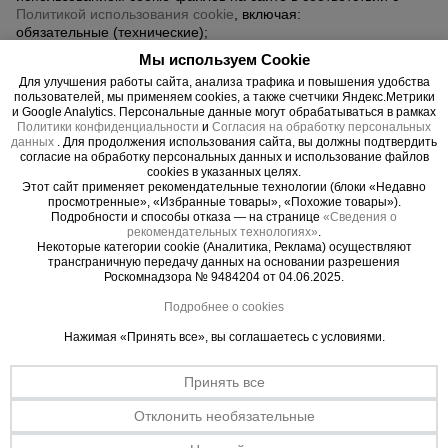
для
Политикой использования cookie
, включая:
склада
обязательные (технические);
функциональные;
Мы используем Cookie
аналитические;
Для улучшения работы сайта, анализа трафика и повышения удобства
маркетинговые;
Тачки
пользователей, мы применяем cookies, а также счетчики Яндекс.Метрики
строительные
сторонние (Яндекс.Метрика, Google, VK, UniSender и др.).
и Google Analytics. Персональные данные могут обрабатываться в рамках
и садовые
Я вправе изменить или отозвать своё согласие на
Политики конфиденциальности
и
Согласия на обработку персональных
использование cookie в настройках браузера или через
данных
. Для продолжения использования сайта, вы должны подтвердить
интерфейс сайта.
согласие на обработку персональных данных и использование файлов
cookies в указанных целях.
5. Передача данных третьим лицам:
Этот сайт применяет рекомендательные технологии (блоки «Недавно
Лестницы
Согласие распространяется на передачу персональных
просмотренные», «Избранные товары», «Похожие товары»).
и
данных:
Подробности и способы отказа — на странице
«Сведения о
стремянки
рекомендательных технологиях»
.
в государственные органы РФ (ФНС, МВД и пр.);
Некоторые категории cookie (Аналитика, Реклама) осуществляют
курьерским и платёжным службам;
трансграничную передачу данных на основании разрешения
IT-подрядчикам, CRM, маркетинговым и аналитическим
Роскомнадзора № 9484204 от 04.06.2025.
платформам;
Штукатурные
хостингам, облачным сервисам и интеграторам.
комплекты
Подробнее о cookies
6. Трансграничная передача:
Нажимая «Принять все», вы соглашаетесь с условиями.
Я подтверждаю согласие на трансграничную передачу моих
персональных данных в страны, обеспечивающие
Сварочные
Принять все
надлежащий уровень защиты, а также в страны, не
аппараты
включенные в перечень Роскомнадзора — при условии
Отклонить необязательные
соблюдения требований ФЗ-152 и GDPR.
«Предоставляя согласие, пользователь подтверждает, что