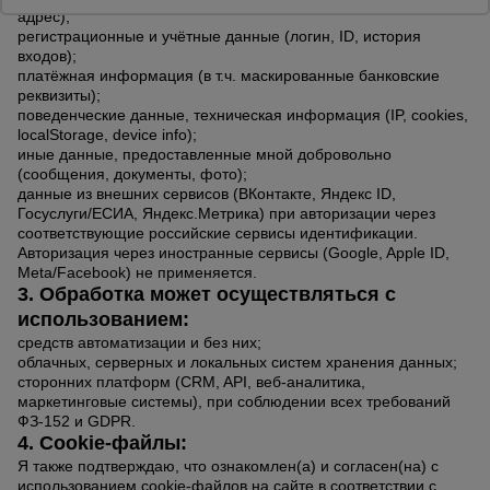
адрес);
регистрационные и учётные данные (логин, ID, история
входов);
Опалубка
платёжная информация (в т.ч. маскированные банковские
реквизиты);
поведенческие данные, техническая информация (IP, cookies,
localStorage, device info);
Вибротехника
иные данные, предоставленные мной добровольно
для
строительства
(сообщения, документы, фото);
данные из внешних сервисов (ВКонтакте, Яндекс ID,
Госуслуги/ЕСИА, Яндекс.Метрика) при авторизации через
соответствующие российские сервисы идентификации.
Авторизация через иностранные сервисы (Google, Apple ID,
Оборудование
для работы с
Meta/Facebook) не применяется.
арматурой
3. Обработка может осуществляться с
использованием:
средств автоматизации и без них;
облачных, серверных и локальных систем хранения данных;
Оборудование
для бетонных
сторонних платформ (CRM, API, веб-аналитика,
работ
маркетинговые системы), при соблюдении всех требований
ФЗ-152 и GDPR.
4. Cookie-файлы:
Я также подтверждаю, что ознакомлен(а) и согласен(на) с
Техника
использованием cookie-файлов на сайте в соответствии с