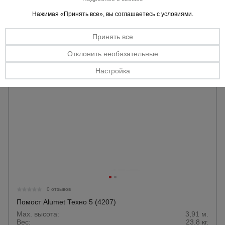
232 AZN
Цена:
Нажимая «Принять все», вы соглашаетесь с условиями.
Купить
Принять все
Отклонить необязательные
Настройка
0 отзывов
Помост Alumet Техно 5 (4207)
Max. высота:
3,91 м.
Вес:
23,8 кг.