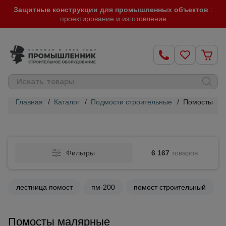
Защитные конструкции для промышленных объектов
:
проектирование и изготовление
Главная
/
Каталог
/
Подмости строительные
/
Помосты ма
Строительные
леса
Фильтры
6 167
товаров
Вышки-
туры
лестница помост
пм-200
помост строительный
Подмости
строительные
Помосты малярные