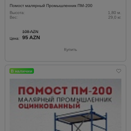
для
склада
Помост малярный Промышленник ПМ-200
Высота:
1,80 м.
Вес:
29,0 кг.
Тачки
строительные
108 AZN
и садовые
95 AZN
Цена:
Купить
Лестницы
и
стремянки
Штукатурные
комплекты
Сварочные
аппараты