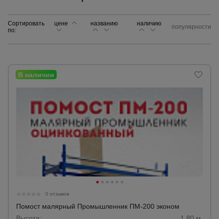
Сортировать
цене
названию
Сетка,
наличию
популярности
по:
тенты,
брезенты
Строительные
подъемники
Грузоподъемное
оборудование
Каталог
Мусоропровод
строительный
всех
товаров
0 отзывов
Фанера
Помост малярный Промышленник ПМ-200 эконом
ламинированная
Высота:
1,80 м.