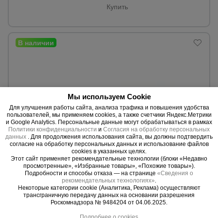
Купить
Мы используем Cookie
Для улучшения работы сайта, анализа трафика и повышения удобства
пользователей, мы применяем cookies, а также счетчики Яндекс.Метрики
и Google Analytics. Персональные данные могут обрабатываться в рамках
Политики конфиденциальности
и
Согласия на обработку персональных
данных
. Для продолжения использования сайта, вы должны подтвердить
согласие на обработку персональных данных и использование файлов
cookies в указанных целях.
Этот сайт применяет рекомендательные технологии (блоки «Недавно
6 отзывов
просмотренные», «Избранные товары», «Похожие товары»).
Подробности и способы отказа — на странице
«Сведения о
Помост Alumet Техно 3 (4107)
рекомендательных технологиях»
.
Max. высота:
1,98 м.
Некоторые категории cookie (Аналитика, Реклама) осуществляют
Вес:
16,0 кг.
трансграничную передачу данных на основании разрешения
Роскомнадзора № 9484204 от 04.06.2025.
255 AZN
Подробнее о cookies