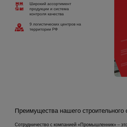
Широкий ассортимент
Опалубка
продукции и система
контроля качества
Вибротехника для строительств
9 логистических центров на
Оборудование для работы с арм
территории РФ
Оборудование для бетонных раб
Техника для склада
Тачки строительные и садовые
Лестницы и стремянки
Штукатурные комплекты
Сварочные аппараты
Тепловые пушки
Металл и металлообработка
Преимущества нашего строительного 
Сотрудничество с компанией «Промышленник» – это