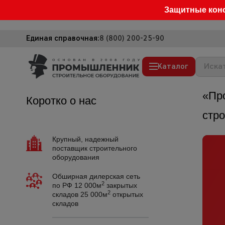
Защитные кон
Единая справочная:
8 (800) 200-25-90
Каталог
«Пр
Коротко о нас
Строительные леса
стр
Вышки-туры
Подмости строительные
Крупный, надежный
поставщик строительного
Сетка, тенты, брезенты
оборудования
Строительные подъемники
Обширная дилерская сеть
2
по РФ 12 000м
закрытых
Грузоподъемное оборудование
2
складов 25 000м
открытых
складов
Мусоропровод строительный
Фанера ламинированная