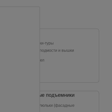
Вышки-туры
Стальные вышки-туры
Алюминиевые подмости и вышки
Перейти в раздел
Строительные подъемники
Строительные люльки (фасадные
подъемники)