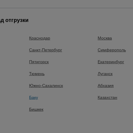
д отгрузки
леса
Краснодар
Москва
Санкт-Петербург
Симферополь
П
Пятигорск
Екатеринбург
строительным лесам
Тюмень
Луганск
ельные леса
Южно-Сахалинск
Абхазия
Баку
Казахстан
Бишкек
брезенты
алы