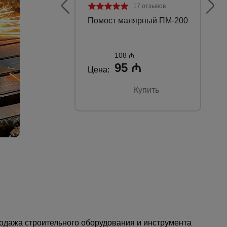
17 отзывов
БОЛЬШОЙ
Помост малярный ПМ-200
Пр
ВЫБОР
оп
ОБОРУДОВАНИЯ
108 ₼
95 ₼
Цена:
Це
Купить
Каталог
всех
товаров
одажа строительного оборудования и инструмента