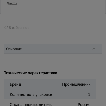
Другой
Товар оплачивается после подтверждения
заказа менеджером и выбора удобного способа
оплаты
Опалубка
В избранное
Вибротехника
для
строительства
Описание
Оборудование
для работы с
арматурой
Технические характеристики
Оборудование
для бетонных
Бренд
Промышленник
работ
Количество в упаковке
1
Техника
Страна производитель
Россия