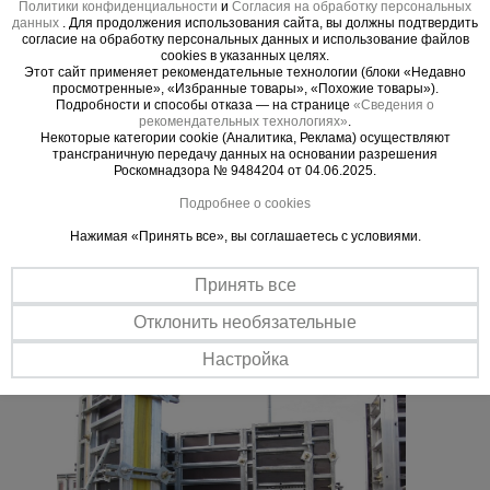
Политики конфиденциальности
и
Согласия на обработку персональных
ПВХ.
Тепловые
данных
. Для продолжения использования сайта, вы должны подтвердить
пушки
согласие на обработку персональных данных и использование файлов
Щиты имеют высоту 3,0м
cookies в указанных целях.
Ширина от 0,20м до 1,2м
Этот сайт применяет рекомендательные технологии (блоки «Недавно
просмотренные», «Избранные товары», «Похожие товары»).
Подробности и способы отказа — на странице
«Сведения о
Товар привозится под заказ
Металл и
рекомендательных технологиях»
.
металлообработка
Некоторые категории cookie (Аналитика, Реклама) осуществляют
трансграничную передачу данных на основании разрешения
Роскомнадзора № 9484204 от 04.06.2025.
Подробнее о cookies
Нажимая «Принять все», вы соглашаетесь с условиями.
Важные преимущества –
Принять все
эффективная работа
Отклонить необязательные
Настройка