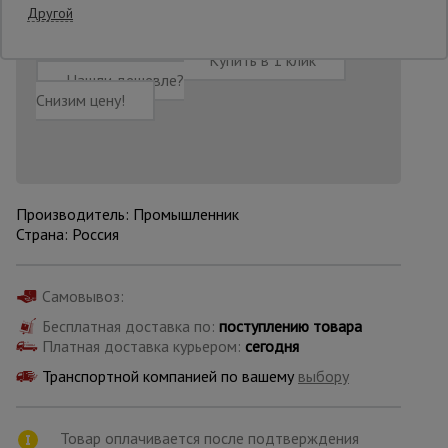
Другой
Опалубка
Добавить в корзину
Купить в 1 клик
Нашли дешевле?
Снизим цену!
Вибротехника
для
строительства
Производитель: Промышленник
Оборудование
Страна: Россия
для работы с
арматурой
Самовывоз:
Бесплатная доставка по:
поступлению товара
Оборудование
Платная доставка курьером:
сегодня
для бетонных
работ
Транспортной компанией по вашему
выбору
Техника
Товар оплачивается после подтверждения