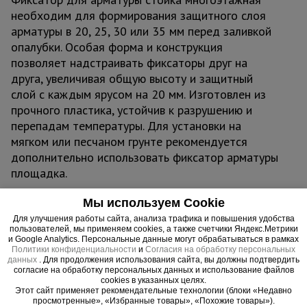
необходим для формирования защитного слоя
арматуры в 20, 25, 30 или 35 мм перед заливкой
опалубки. Особая форма и конструкция
позволяет надстраивать фиксаторы друг на
друга, увеличивая общую высоту и защитный
слой с каждым ярусом на 20 мм. Изготовлен из
прочного пластика, устойчив к разрушению и
перепадам температуры. Для установки на
мягком или песчаном грунте рекомендуется
дополнительно использовать фиксатор арматуры
площадка.
Мы используем Cookie
Важные преимущества –
Для улучшения работы сайта, анализа трафика и повышения удобства
пользователей, мы применяем cookies, а также счетчики Яндекс.Метрики
эффективная работа
и Google Analytics. Персональные данные могут обрабатываться в рамках
Политики конфиденциальности
и
Согласия на обработку персональных
данных
. Для продолжения использования сайта, вы должны подтвердить
Адаптивная конструкция
согласие на обработку персональных данных и использование файлов
cookies в указанных целях.
Специальная форма дает возможность подобрать необходимый
Этот сайт применяет рекомендательные технологии (блоки «Недавно
защитный слой простым поворотом фиксатора, а также
просмотренные», «Избранные товары», «Похожие товары»).