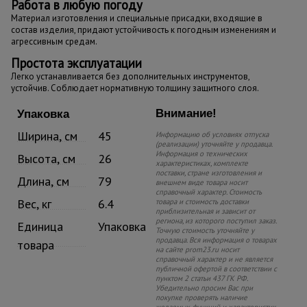
Работа в любую погоду
Материал изготовления и специальные присадки, входящие в
состав изделия, придают устойчивость к погодным изменениям и
агрессивным средам.
Простота эксплуатации
Легко устанавливается без дополнительных инструментов,
устойчив. Соблюдает нормативную толщину защитного слоя.
Внимание!
Упаковка
Ширина, см
45
Информацию об условиях отпуска
(реализации) уточняйте у продавца.
Информация о технических
Высота, см
26
характеристиках, комплекте
поставки, стране изготовления и
Длина, см
79
внешнем виде товара носит
справочный характер. Стоимость
Вес, кг
6.4
товара и стоимость доставки
приблизительная и зависит от
региона, из которого поступил заказ.
Единица
Упаковка
Точную стоимость уточняйте у
продавца. Вся информация о товарах
товара
на сайте prom23.ru носит
справочный характер и не является
публичной офертой в соответствии с
пунктом 2 статьи 437 ГК РФ.
Убедительно просим Вас при
покупке проверять наличие