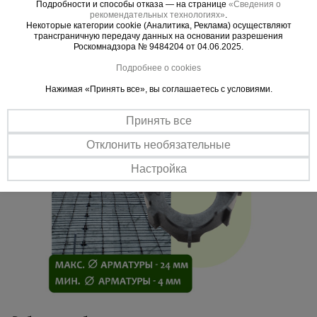
наращивать его высоту, с каждым шагом увеличивая толщину
Подробности и способы отказа — на странице
«Сведения о
защитного слоя на 20 мм.
рекомендательных технологиях»
.
Некоторые категории cookie (Аналитика, Реклама) осуществляют
Легкий монтаж
трансграничную передачу данных на основании разрешения
Роскомнадзора № 9484204 от 04.06.2025.
Установка возможна на любой поверхности. При установке на
мягкий грунт или теплоизоляционные материалы необходимо
Подробнее о cookies
использовать подставку под фиксатор.
Нажимая «Принять все», вы соглашаетесь с условиями.
Принять все
Отклонить необязательные
Настройка