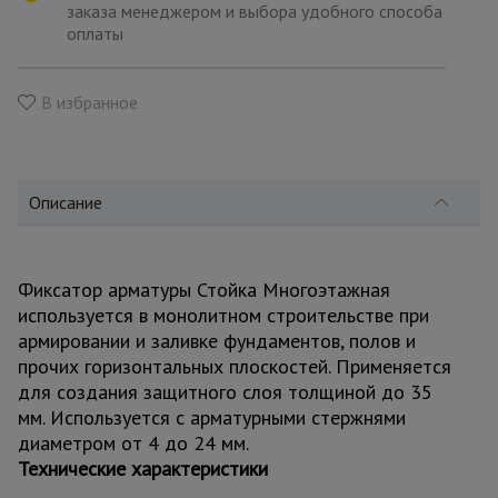
для
заказа менеджером и выбора удобного способа
склада
оплаты
Тачки
В избранное
строительные
и садовые
Описание
Лестницы
и
стремянки
Фиксатор арматуры Стойка Многоэтажная
используется в монолитном строительстве при
Штукатурные
армировании и заливке фундаментов, полов и
комплекты
прочих горизонтальных плоскостей. Применяется
для создания защитного слоя толщиной до 35
мм. Используется с арматурными стержнями
Сварочные
диаметром от 4 до 24 мм.
аппараты
Технические характеристики