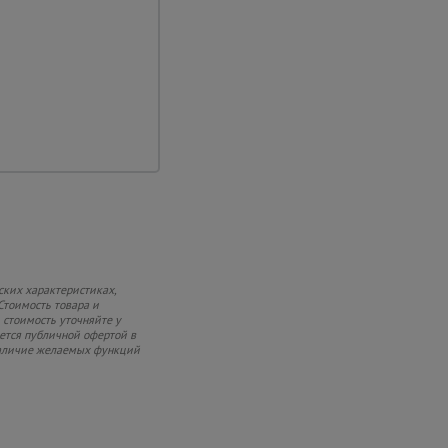
использование
ристики и
воляют использовать
аспалубки много циклов
ских характеристиках,
Стоимость товара и
 стоимость уточняйте у
яется публичной офертой в
 наличие желаемых функций