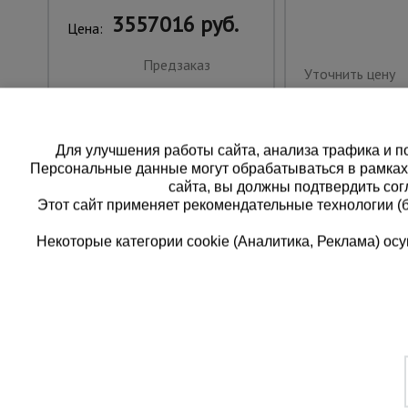
3557016 руб.
Цена:
Предзаказ
Уточнить цену
Для улучшения работы сайта, анализа трафика и по
Персональные данные могут обрабатываться в рамка
сайта, вы должны подтвердить сог
Этот сайт применяет рекомендательные технологии (
Некоторые категории cookie (Аналитика, Реклама) о
Каталог товаров
Единая
О компании
8 (8
Аренда оборудования
Франшиза
Заказать
Доставка
Контакты
бесплатн
Статьи