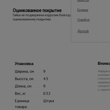
Оцинкованное покрытие
Ереван
Гайка не подвержена коррозии благодаря
оцинкованному покрытию.
Стамбул
Другой
Внима
Упаковка
Ширина, см
9
Информац
комплекте
Высота, см
4.5
стоимость
продавца.
Длина, см
9
соответс
и характ
Вес, кг
0.52
Единица
Штука
товара