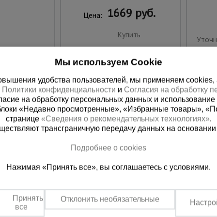
1669 руб.
Цена:
Купить
Уточн
Мы используем Cookie
вышения удобства пользователей, мы применяем cookies, а 
х
Политики конфиденциальности
и
Согласия на обработку 
ласие на обработку персональных данных и использование 
блоки «Недавно просмотренные», «Избранные товары», «П
странице
«Сведения о рекомендательных технологиях»
.
существляют трансграничную передачу данных на основании
Подробнее о cookies
 справочная
Баку
Нажимая «Принять все», вы соглашаетесь с условиями.
00) 200-25-90
+994 55 388 22 8
 звонок
Заказать звонок
Принять
Отклонить необязательные
Настро
о по России
Пн.-Пт. 9:00 - 18:00 Сб. 10:00-1
все