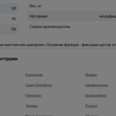
Вес, кг
90
Материал
модифиц
45
Страна производитель
90
ым винтом или шкворнем. Основная функция - фиксация щитов оп
смеси. Изготовлена методом литья.
отгрузки
ущества – эффективная работа
Краснодар
Москва
Санкт-Петербург
Симферополь
Простота рабо
Пятигорск
Екатеринбург
Применяется напрям
или шкворнем. Реко
Тюмень
Луганск
использование шайбы
Южно-Сахалинск
Абхазия