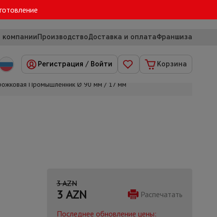
зготовление
 компании
Производство
Доставка и оплата
Франшиза
Регистрация
/
Войти
Корзина
хрожковая Промышленник Ø 90 мм / 17 мм
3 AZN
3
AZN
Распечатать
Последнее обновление цены: