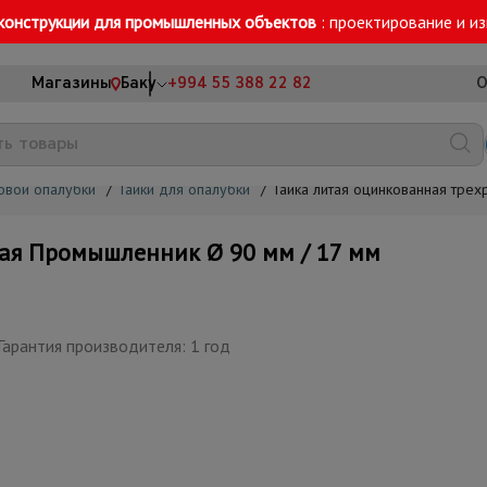
конструкции для промышленных объектов
: проектирование и и
Магазины
Баку
+994 55 388 22 82
О
овой опалубки
/
Гайки для опалубки
/
Гайка литая оцинкованная тре
ая Промышленник Ø 90 мм / 17 мм
Гарантия производителя: 1 год