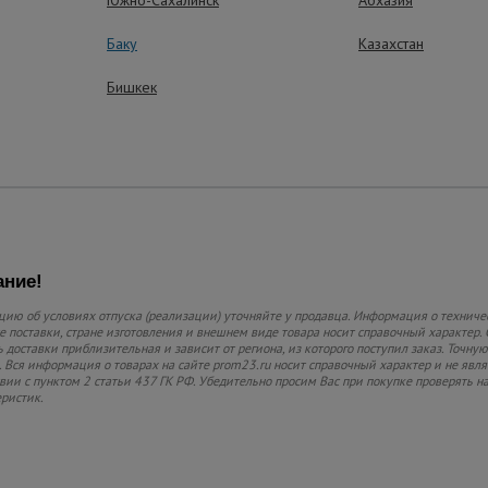
Многократное 
Баку
Казахстан
Прочностные характе
износостойкость поз
Бишкек
гайку сразу после р
подряд.
ние!
ию об условиях отпуска (реализации) уточняйте у продавца. Информация о техниче
 поставки, стране изготовления и внешнем виде товара носит справочный характер. 
 доставки приблизительная и зависит от региона, из которого поступил заказ. Точную
 Вся информация о товарах на сайте prom23.ru носит справочный характер и не явл
твии с пунктом 2 статьи 437 ГК РФ. Убедительно просим Вас при покупке проверять
еристик.