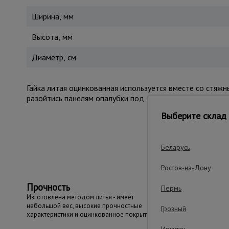
Ширина, мм
Высота, мм
Диаметр, см
Гайка литая оцинкованная используется вместе со стяжн
разойтись панелям опалубки под давлением цементной 
Выберите склад 
Важные преим
Беларусь
Ростов-на-Дону
Прочность
Пермь
Изготовлена методом литья - имеет
небольшой вес, высокие прочностные
Грозный
характеристики и оцинкованное покрытие
Иркутск