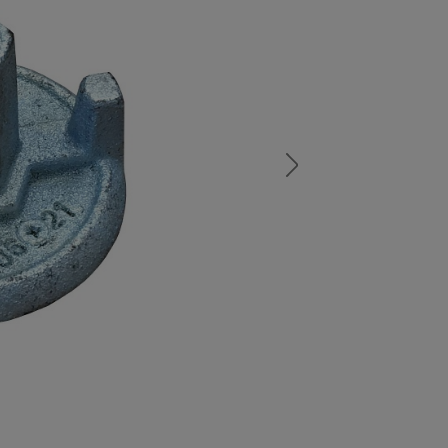
а
атурой
от