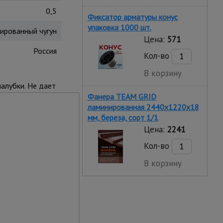
0,5
Фиксатор арматуры конус
упаковка 1000 шт.
ированный чугун
Цена:
571
Россия
Кол-во
В корзину
алубки. Не дает
Фанера TEAM GRID
ламинированная 2440х1220х18
мм, береза, сорт 1/1
Цена:
2241
Кол-во
В корзину
ты
ую со стяжным винтом
мендовано
 под стяжку.