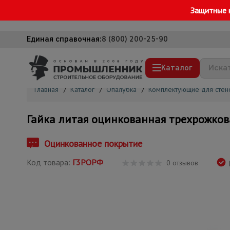
Защитные 
Единая справочная:
8 (800) 200-25-90
Каталог
Главная
/
Каталог
/
Опалубка
/
Комплектующие для стен
Строительные леса
Гайка литая оцинкованная трехрожков
Вышки-туры
Подмости строительные
Оцинкованное покрытие
Сетка, тенты, брезенты
Код товара:
Г3РОРФ
0 отзывов
Строительные подъемники
Грузоподъемное оборудование
Мусоропровод строительный
Фанера ламинированная