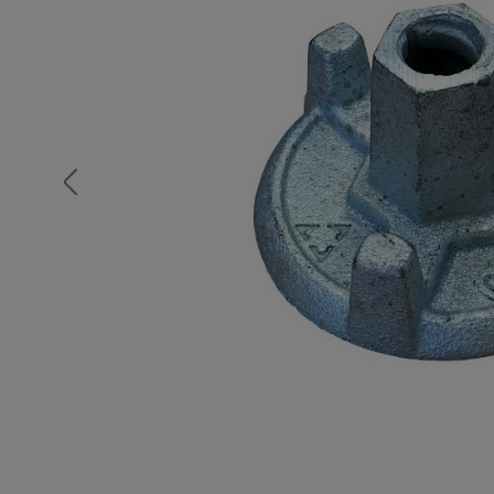
Опалубка
Вибротехника для строительств
Оборудование для работы с арм
Оборудование для бетонных раб
Техника для склада
Тачки строительные и садовые
Лестницы и стремянки
Штукатурные комплекты
Сварочные аппараты
Тепловые пушки
Металл и металлообработка