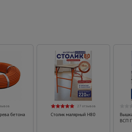
тзывов
27 отзывов
грева бетона
Столик малярный H80
Вышка
ВСП П