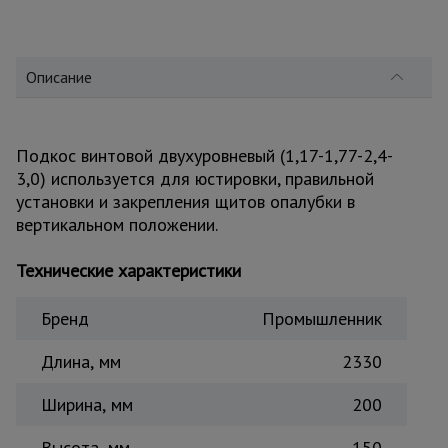
для
склада
Описание
Тачки
строительные
и садовые
Подкос винтовой двухуровневый (1,17-1,77-2,4-
3,0) используется для юстировки, правильной
Лестницы
установки и закрепления щитов опалубки в
и
стремянки
вертикальном положении.
Технические характеристики
Штукатурные
комплекты
Бренд
Промышленник
Длина, мм
2330
Сварочные
аппараты
Ширина, мм
200
Высота, мм
150