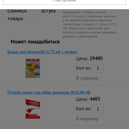
Вес, кг
22.7
из которого поступил заказ. Точную
стоимость уточняйте у продавца. Вся
Единица
Штука
информация о товарах на сайте
prom23.ru носит справочный характер
товара
и не является публичной офертой в
соответствии с пунктом 2 статьи 437 ГК
РФ. Убедительно просим Вас при
покупке проверять наличие желаемых
функций и характеристик.
Может понадобиться
Бадья для бетона БН 0,75 м3 с лотком
Цена:
29490
Кол-во
В корзину
Ручной станок для гибки арматуры AFACAN 4B
Цена:
4493
Кол-во
В корзину