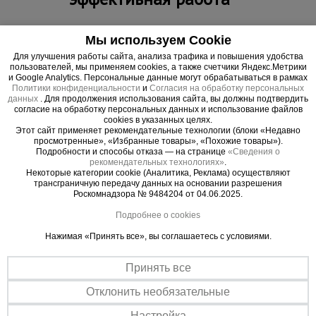
Мы используем Cookie
Для улучшения работы сайта, анализа трафика и повышения удобства
пользователей, мы применяем cookies, а также счетчики Яндекс.Метрики
и Google Analytics. Персональные данные могут обрабатываться в рамках
Политики конфиденциальности
и
Согласия на обработку персональных
данных
. Для продолжения использования сайта, вы должны подтвердить
согласие на обработку персональных данных и использование файлов
cookies в указанных целях.
Этот сайт применяет рекомендательные технологии (блоки «Недавно
просмотренные», «Избранные товары», «Похожие товары»).
Подробности и способы отказа — на странице
«Сведения о
рекомендательных технологиях»
.
Некоторые категории cookie (Аналитика, Реклама) осуществляют
трансграничную передачу данных на основании разрешения
Роскомнадзора № 9484204 от 04.06.2025.
Подробнее о cookies
Внимание!
Упаковка
Нажимая «Принять все», вы соглашаетесь с условиями.
Ширина, см
20
Информацию об условиях отпуска
(реализации) уточняйте у продавца.
Принять все
Информация о технических
Высота, см
15
характеристиках, комплекте поставки,
стране изготовления и внешнем виде
Отклонить необязательные
Длина, см
233
товара носит справочный характер.
Стоимость товара и стоимость доставки
Настройка
приблизительная и зависит от региона,