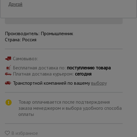
Другой
Опалубка
Производитель: Промышленник
Страна: Россия
Вибротехника
для
строительства
Самовывоз:
Бесплатная доставка по:
поступлению товара
Оборудование
Платная доставка курьером:
сегодня
для работы с
арматурой
Транспортной компанией по вашему
выбору
Товар оплачивается после подтверждения
Оборудование
для бетонных
заказа менеджером и выбора удобного способа
работ
оплаты
В избранное
Техника