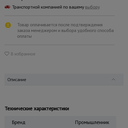
для
склада
Транспортной компанией по вашему
выбору
Товар оплачивается после подтверждения
Тачки
строительные
заказа менеджером и выбора удобного способа
и садовые
оплаты
В избранное
Лестницы
и
стремянки
Описание
Штукатурные
комплекты
Технические характеристики
Сварочные
аппараты
Бренд
Промышленник