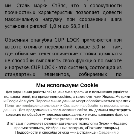
мм. Сталь марки Ст3пс, что в совокупности
прочностных характеристик позволяет довести
максимальную нагрузку при сохранении шага
установки ригелей 1,0 м до 38,9 кН.
Объемная опалубка CUP LOCK применяется при
высоте отливки перекрытий свыше 5,0 м - там,
где обычные телескопические стойки домкраты
не способны выполнять свою функцию по высоте
и нагрузке. CUP LOCK - это система, состоящая из
стандартных элементов, собираемых по
принципу конструктора.
Мы используем Cookie
Для улучшения работы сайта, анализа трафика и повышения удобства
пользователей, мы применяем cookies, а также счетчики Яндекс.Метрики
и Google Analytics. Персональные данные могут обрабатываться в рамках
Политики конфиденциальности
и
Согласия на обработку персональных
Важные преимущества –
данных
. Для продолжения использования сайта, вы должны подтвердить
согласие на обработку персональных данных и использование файлов
эффективная работа
cookies в указанных целях.
Этот сайт применяет рекомендательные технологии (блоки «Недавно
просмотренные», «Избранные товары», «Похожие товары»).
Многофункциональность
Подробности и способы отказа — на странице
«Сведения о