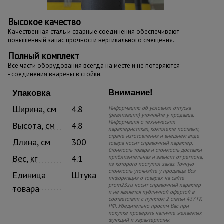
Высокое качество
Качественная сталь и сварные соединения обеспечивают
повышенный запас прочности вертикального смещения.
Полный комплект
Все части оборудования всегда на месте и не потеряются
- соединения вварены в стойки.
Внимание!
Упаковка
Ширина, см
4.8
Информацию об условиях отпуска
(реализации) уточняйте у продавца.
Информация о технических
Высота, см
4.8
характеристиках, комплекте поставки,
стране изготовления и внешнем виде
Длина, см
300
товара носит справочный характер.
Стоимость товара и стоимость доставки
Вес, кг
4.1
приблизительная и зависит от региона,
из которого поступил заказ. Точную
стоимость уточняйте у продавца. Вся
Единица
Штука
информация о товарах на сайте
prom23.ru носит справочный характер
товара
и не является публичной офертой в
соответствии с пунктом 2 статьи 437 ГК
РФ. Убедительно просим Вас при
покупке проверять наличие желаемых
функций и характеристик.