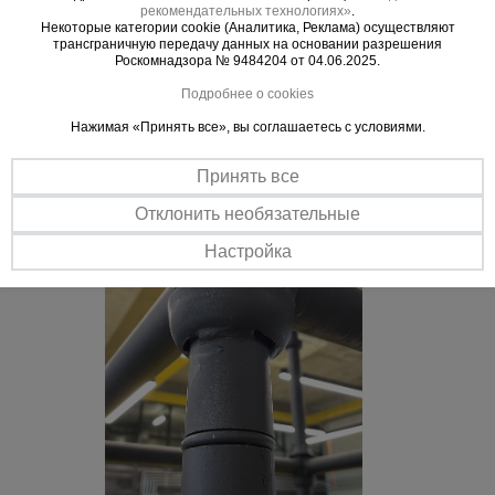
Позволяет создавать различные конструкции: от стандартных
рекомендательных технологиях»
.
перекрытий до лестничных башен при широком диапазоне
Некоторые категории cookie (Аналитика, Реклама) осуществляют
трансграничную передачу данных на основании разрешения
достигаемых высот.
Роскомнадзора № 9484204 от 04.06.2025.
Быстрый монтаж
Подробнее о cookies
Более быстрое и простое возведение, в отличие
от традиционных систем.
Нажимая «Принять все», вы соглашаетесь с условиями.
Принять все
Отклонить необязательные
Настройка