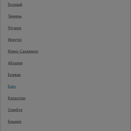
Код товара:
СЧ100.100.30
0 отзывов
Грозный
Гарантия производителя: 1 год
Сетка,
Тюмень
тенты,
брезенты
Луганск
Иркутск
Строительные
подъемники
Южно-Сахалинск
Абхазия
Грузоподъемное
оборудование
Ереван
Баку
Каталог
Мусоропровод
Казахстан
строительный
всех
товаров
Стамбул
Бишкек
Фанера
ламинированная