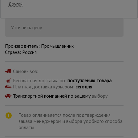
Другой
Опалубка
Уточнить цену
Вибротехника
для
Производитель: Промышленник
строительства
Страна: Россия
Самовывоз:
Оборудование
для работы с
Бесплатная доставка по:
арматурой
поступлению товара
Платная доставка курьером:
сегодня
Транспортной компанией по вашему
выбору
Оборудование
для бетонных
работ
Товар оплачивается после подтверждения
заказа менеджером и выбора удобного способа
оплаты
Техника