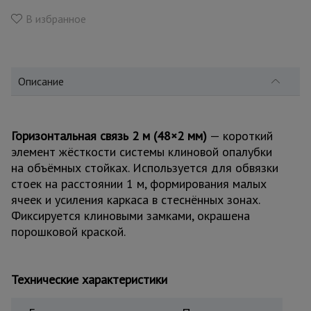
для
склада
В избранное
Тачки
строительные
Описание
и садовые
Лестницы
Горизонтальная связь 2 м (48×2 мм)
— короткий
и
элемент жёсткости системы клиновой опалубки
стремянки
на объёмных стойках. Используется для обвязки
стоек на расстоянии 1 м, формирования малых
ячеек и усиления каркаса в стеснённых зонах.
Штукатурные
Фиксируется клиновыми замками, окрашена
комплекты
порошковой краской.
Сварочные
аппараты
Технические характеристики