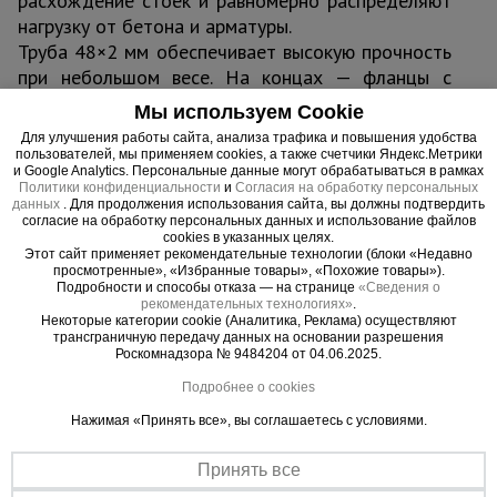
расхождение стоек и равномерно распределяют
нагрузку от бетона и арматуры.
Труба 48×2 мм обеспечивает высокую прочность
при небольшом весе. На концах — фланцы с
отверстиями под клиновые замки, позволяющие
Мы используем Cookie
мгновенно зафиксировать связь без
Для улучшения работы сайта, анализа трафика и повышения удобства
инструментов. Порошковое покрытие надёжно
пользователей, мы применяем cookies, а также счетчики Яндекс.Метрики
и Google Analytics. Персональные данные могут обрабатываться в рамках
защищает от коррозии и царапин при работе на
Политики конфиденциальности
и
Согласия на обработку персональных
стройплощадке.
данных
. Для продолжения использования сайта, вы должны подтвердить
согласие на обработку персональных данных и использование файлов
cookies в указанных целях.
Область применения
Этот сайт применяет рекомендательные технологии (блоки «Недавно
просмотренные», «Избранные товары», «Похожие товары»).
Монолитные перекрытия любой толщины в
Подробности и способы отказа — на странице
«Сведения о
рекомендательных технологиях»
.
жилом, коммерческом и промышленном
Некоторые категории cookie (Аналитика, Реклама) осуществляют
строительстве.
трансграничную передачу данных на основании разрешения
Роскомнадзора № 9484204 от 04.06.2025.
Устройство плит перекрытий, балок,
консолей.
Подробнее о cookies
Работа на высоте до 30 м.
Нажимая «Принять все», вы соглашаетесь с условиями.
Преимущества:
Принять все
Мгновенная фиксация клином — сборка без