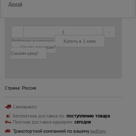
Другой
Последнее обновление цены: 06.08.2026
09:58:02
Опалубка
Вибротехника
Добавить в корзину
Купить в 1 клик
для
Нашли дешевле?
строительства
Снизим цену!
Оборудование
для работы с
арматурой
Страна: Россия
Оборудование
для бетонных
Самовывоз:
работ
Бесплатная доставка по:
поступлению товара
Платная доставка курьером:
сегодня
Транспортной компанией по вашему
выбору
Техника