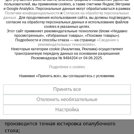
пользователей, мы применяем cookies, а также счетчики Яндекс.Метрики
с ППР объекта, устанавливается тренога. При
и Google Analytics. Персональные данные могут обрабатываться в рамках
этом поворотные ноги располагаются так, чтобы
Политики конфиденциальности
и
Согласия на обработку персональных
данных
. Для продолжения использования сайта, вы должны подтвердить
обеспечить ее максимальную устойчивость с
согласие на обработку персональных данных и использование файлов
учетом конфигурации опорной поверхности.
cookies в указанных целях.
Этот сайт применяет рекомендательные технологии (блоки «Недавно
2. Поднимают фиксатор треноги до упора,
просмотренные», «Избранные товары», «Похожие товары»).
устанавливают телескопическую стойку и
Подробности и способы отказа — на странице
«Сведения о
рекомендательных технологиях»
.
опускают фиксатор, который, скользя по
Некоторые категории cookie (Аналитика, Реклама) осуществляют
наклонной трубе, зажимает стойку.
трансграничную передачу данных на основании разрешения
Роскомнадзора № 9484204 от 04.06.2025.
3. После установки телескопических стоек в
Подробнее о cookies
треноги, все стойки под опалубку выравниваются
по высоте и производится монтаж щитов
Нажимая «Принять все», вы соглашаетесь с условиями.
опалубки перекрытий в следующем порядке:
- продольная (нижняя) балка укладывается в
Принять все
унивилку;
Отклонить необязательные
- поперечная балка или брус (верхняя)
укладывается на продольную;
Настройка
- с помощью гайки стойки по уровню
производится точная юстировка опалубочного
стола;