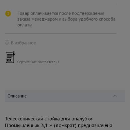
для
склада
Товар оплачивается после подтверждения
заказа менеджером и выбора удобного способа
оплаты
Тачки
строительные
и садовые
В избранное
Лестницы
и
Сертификат соответствия
стремянки
Штукатурные
комплекты
Описание
Сварочные
аппараты
Телескопическая стойка для опалубки
Промышленник 3,1 м (домкрат) предназначена