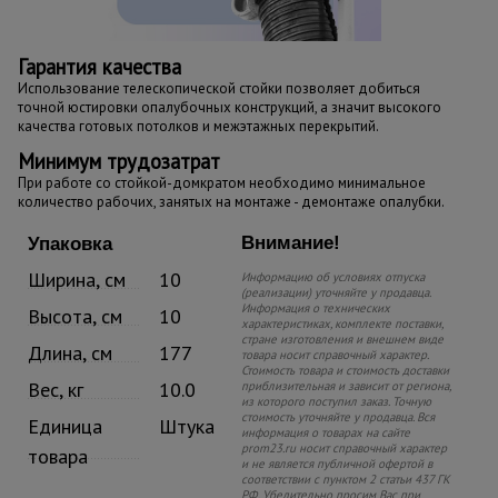
Гарантия качества
Использование телескопической стойки позволяет добиться
точной юстировки опалубочных конструкций, а значит высокого
качества готовых потолков и межэтажных перекрытий.
Минимум трудозатрат
При работе со стойкой-домкратом необходимо минимальное
количество рабочих, занятых на монтаже - демонтаже опалубки.
Внимание!
Упаковка
Ширина, см
10
Информацию об условиях отпуска
(реализации) уточняйте у продавца.
Информация о технических
Высота, см
10
характеристиках, комплекте поставки,
стране изготовления и внешнем виде
Длина, см
177
товара носит справочный характер.
Стоимость товара и стоимость доставки
Вес, кг
10.0
приблизительная и зависит от региона,
из которого поступил заказ. Точную
стоимость уточняйте у продавца. Вся
Единица
Штука
информация о товарах на сайте
prom23.ru носит справочный характер
товара
и не является публичной офертой в
соответствии с пунктом 2 статьи 437 ГК
РФ. Убедительно просим Вас при