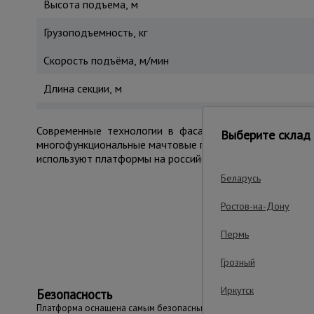
Высота подъема, м
Грузоподъемность, кг
Скорость подъёма, м/мин
Длина секции, м
Современные технологии в фасадном строительстве 
Выберите склад 
многофункциональные мачтовые платформы. Прогрессив
используют платформы на российских стройплощадках.
Беларусь
Ростов-на-Дону
Важные преим
Пермь
Грозный
Иркутск
Безопасность
Платформа оснащена самым безопасным на