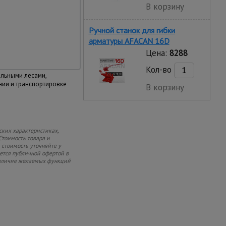
 скорость сборки/
В корзину
и по сравнению со
ми
Ручной станок для гибки
арматуры AFACAN 16D
Цена:
8288
меньше места в
Кол-во
ельными лесами,
нии и транспортировке
В корзину
ских характеристиках,
Стоимость товара и
 стоимость уточняйте у
яется публичной офертой в
 наличие желаемых функций