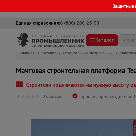
Защитные 
Единая справочная:
8 (800) 200-25-90
Каталог
Главная
/
Каталог
/
Строительные подъемники
/
Мачтовы
Строительные леса
Мачтовая строительная платформа Te
Вышки-туры
Подмости строительные
Строители поднимаются на нужную высоту о
Сетка, тенты, брезенты
0 отзывов
Гарантия производителя: 1
Строительные подъемники
Грузоподъемное оборудование
Мусоропровод строительный
Фанера ламинированная