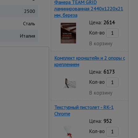
Фанера TEAM GRID
ламинированная 2440х1220х21
2500
мм, береза
Цена:
2614
Сталь
Кол-во
Италия
В корзину
сам пришли удобные
Комплект кронштейн и 2 опоры с
х коллег и успешно
креплением
Цена:
6173
Кол-во
В корзину
Текстурный пистолет - RK-1
Chrome
Цена:
952
аж
Кол-во
ее количество деталей