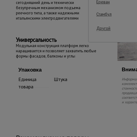
Ереван
сегодняшний день и технически
безупречным механизмом подъема
реечного типа, а также надежными
Стамбул
итальянскими электродвигателями
Другой
Универсальность
Модульная конструкция платформ легко
наращивается и позволяет захватить любые
формы фасадов, балконы и углы
Внима
Упаковка
Единица
Штука
Информац
комплекте
товара
стоимость
продавца.
соответс
и характ