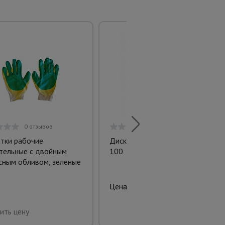
0 отзывов
0 отзывов
тки рабочие
Диск затирочный для BPM
тельные с двойным
100
сным обливом, зеленые
4763 руб.
Цена:
Купить
ить цену