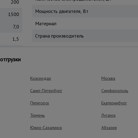
200
Мощность двигателя, Вт
1500
Материал
7,0
Страна производитель
1,5
привели к тому, что на смену привычным строительным ле
отгрузки
ные отечественные строители позаимствовали опыт европейски
Краснодар
Москва
Санкт-Петербург
Симферополь
ущества – эффективная работа
Пятигорск
Екатеринбург
Тюмень
Луганск
Южно-Сахалинск
Абхазия
Быстрый монт
Модульность и меньш