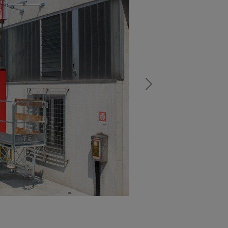
а
атурой
от