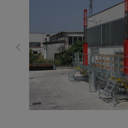
Опалубка
Вибротехника для строительств
Оборудование для работы с арм
Оборудование для бетонных раб
Техника для склада
Тачки строительные и садовые
Лестницы и стремянки
Штукатурные комплекты
Сварочные аппараты
Тепловые пушки
Металл и металлообработка