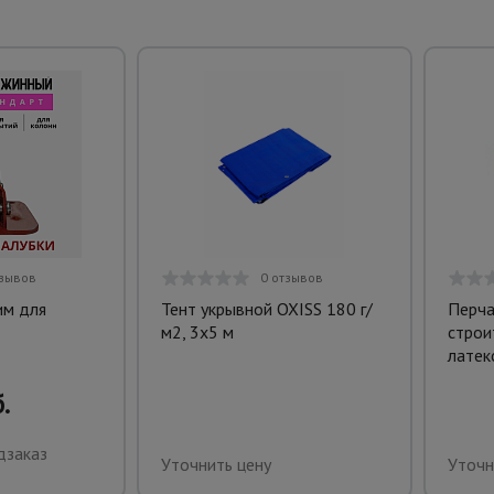
тзывов
0 отзывов
им для
Тент укрывной OXISS 180 г/
Перча
м2, 3х5 м
строи
латек
.
дзаказ
Уточнить цену
Уточн