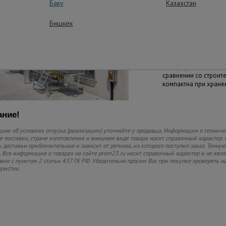
Баку
Казахстан
в 2 раза увеличивают
разборки конструкци
строительными леса
Бишкек
Практичность
Платформа занимает 
сравнении со строит
компактна при хране
ние!
ию об условиях отпуска (реализации) уточняйте у продавца. Информация о техниче
 поставки, стране изготовления и внешнем виде товара носит справочный характер. 
 доставки приблизительная и зависит от региона, из которого поступил заказ. Точную
 Вся информация о товарах на сайте prom23.ru носит справочный характер и не явл
твии с пунктом 2 статьи 437 ГК РФ. Убедительно просим Вас при покупке проверять
еристик.