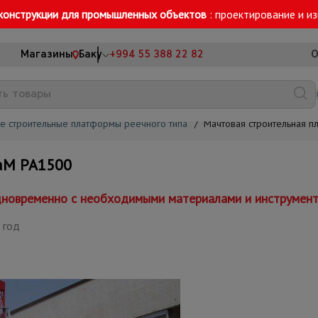
конструкции для промышленных объектов
: проектирование и и
Магазины
Баку
+994 55 388 22 82
О
е строительные платформы реечного типа
/
Мачтовая строительная 
aM РА1500
дновременно с необходимыми материалами и инструмен
 год