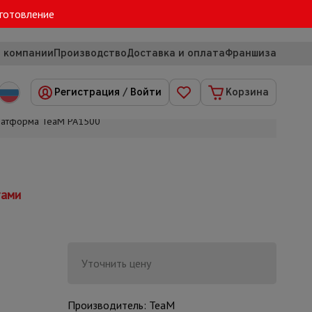
зготовление
 компании
Производство
Доставка и оплата
Франшиза
Регистрация
/
Войти
Корзина
платформа TeaM РА1500
тами
Уточнить цену
Производитель: TeaM