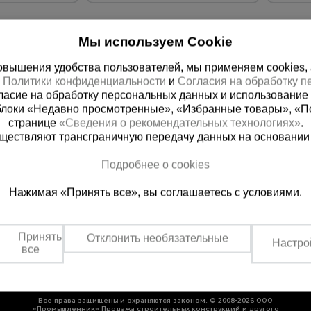
Мы используем Cookie
вышения удобства пользователей, мы применяем cookies, а 
х
Политики конфиденциальности
и
Согласия на обработку 
ласие на обработку персональных данных и использование 
блоки «Недавно просмотренные», «Избранные товары», «П
странице
«Сведения о рекомендательных технологиях»
.
существляют трансграничную передачу данных на основании
 справочная
Баку
Подробнее о cookies
00) 200-25-90
+994 55 388 22 8
Нажимая «Принять все», вы соглашаетесь с условиями.
 звонок
Заказать звонок
о по России
Пн.-Пт. 9:00 - 18:00 Сб. 10:00-1
Принять
Отклонить необязательные
Настро
все
Все права защищены и охраняются законом. © 2008-2026 ООО
«Промышленник» Продажа строительных конструкций и другого