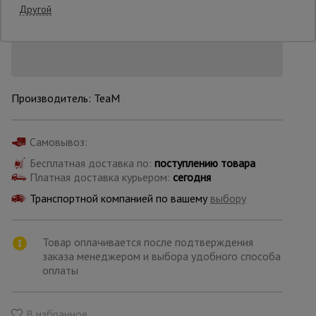
Нашли дешевле?
Другой
Снизим цену!
Опалубка
Вибротехника
Производитель: TeaM
для
строительства
Самовывоз:
Бесплатная доставка по:
поступлению товара
Оборудование
для работы с
Платная доставка курьером:
сегодня
арматурой
Транспортной компанией по вашему
выбору
Оборудование
Товар оплачивается после подтверждения
для бетонных
заказа менеджером и выбора удобного способа
работ
оплаты
Техника
В избранное