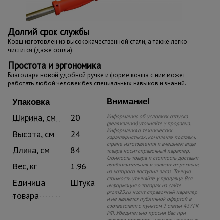
Долгий срок службы
Ковш изготовлен из высококачественной стали, а также легко
чистится (даже сопла).
Простота и эргономика
Благодаря новой удобной ручке и форме ковша с ним может
работать любой человек без специальных навыков и знаний.
Внимание!
Упаковка
Ширина, см
20
Информацию об условиях отпуска
(реализации) уточняйте у продавца.
Информация о технических
Высота, см
24
характеристиках, комплекте поставки,
стране изготовления и внешнем виде
Длина, см
84
товара носит справочный характер.
Стоимость товара и стоимость доставки
Вес, кг
1.96
приблизительная и зависит от региона,
из которого поступил заказ. Точную
стоимость уточняйте у продавца. Вся
Единица
Штука
информация о товарах на сайте
prom23.ru носит справочный характер
товара
и не является публичной офертой в
соответствии с пунктом 2 статьи 437 ГК
РФ. Убедительно просим Вас при
покупке проверять наличие желаемых