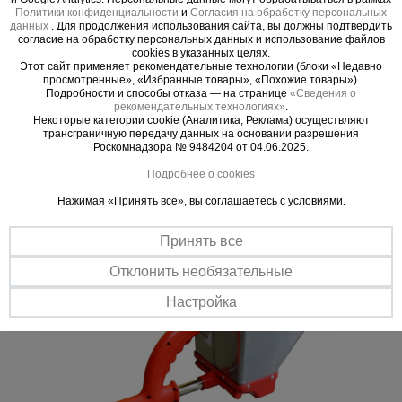
Политики конфиденциальности
и
Согласия на обработку персональных
данных
. Для продолжения использования сайта, вы должны подтвердить
согласие на обработку персональных данных и использование файлов
cookies в указанных целях.
Этот сайт применяет рекомендательные технологии (блоки «Недавно
Важные преимущества –
просмотренные», «Избранные товары», «Похожие товары»).
Подробности и способы отказа — на странице
«Сведения о
эффективная работа
рекомендательных технологиях»
.
Некоторые категории cookie (Аналитика, Реклама) осуществляют
трансграничную передачу данных на основании разрешения
Производительность
Роскомнадзора № 9484204 от 04.06.2025.
Давление в 4-8 атм. позволяет нанести смесь одному человеку на
Подробнее о cookies
площади в 30-60 м2.
Нажимая «Принять все», вы соглашаетесь с условиями.
Экономичность
Машинное нанесение равномерно распределяет смесь и
значительно сокращает отходы.
Принять все
Отклонить необязательные
Настройка