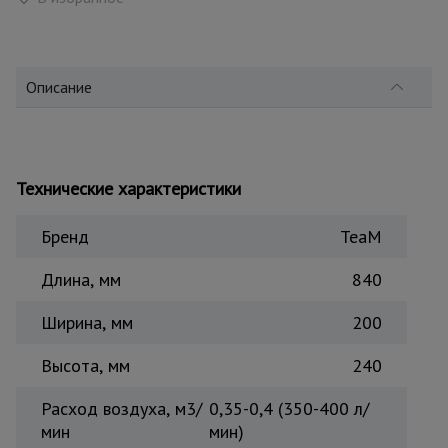
для
склада
Описание
Тачки
строительные
и садовые
Технические характеристики
Лестницы
и
стремянки
Бренд
TeaM
Длина, мм
840
Штукатурные
комплекты
Ширина, мм
200
Высота, мм
240
Сварочные
аппараты
Расход воздуха, м3/
0,35-0,4 (350-400 л/
мин
мин)