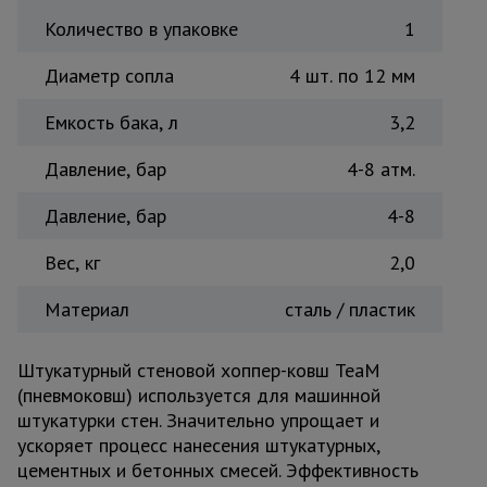
Тепловые
Количество в упаковке
1
пушки
Диаметр сопла
4 шт. по 12 мм
Емкость бака, л
Металл и
3,2
металлообработка
Давление, бар
4-8 атм.
Давление, бар
4-8
Вес, кг
2,0
Материал
сталь / пластик
Штукатурный стеновой хоппер-ковш TeaM
(пневмоковш) используется для машинной
штукатурки стен. Значительно упрощает и
ускоряет процесс нанесения штукатурных,
цементных и бетонных смесей. Эффективность