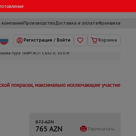
зготовление
 компании
Производство
Доставка и оплата
Франшиза
Регистрация
/
Войти
Корзина
Вышка-тура TeaM ВСП 1.6х2.0, 10.0 м
ской покраски, максимально исключающие участие
872 AZN
765
AZN
Распечатать