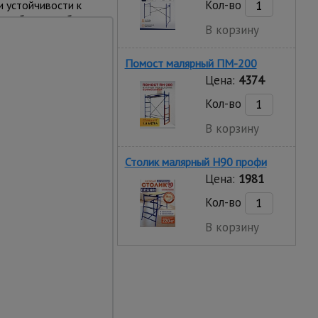
Кол-во
и устойчивости к
но быстро и без
В корзину
иксировать
у вышки. Это
Помост малярный ПМ-200
Цена:
4374
Кол-во
В корзину
Столик малярный H90 профи
Цена:
1981
Кол-во
В корзину