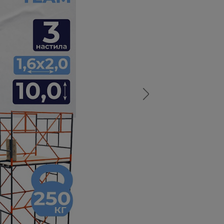
а
атурой
от