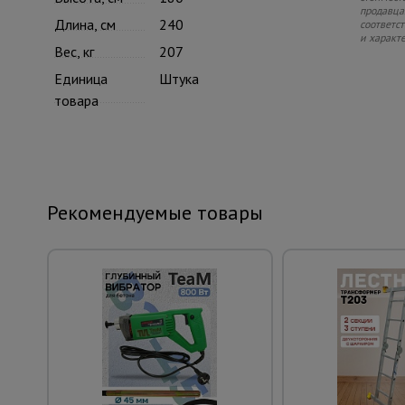
продавца.
Длина, см
240
соответс
и характ
Вес, кг
207
Единица
Штука
товара
Рекомендуемые товары