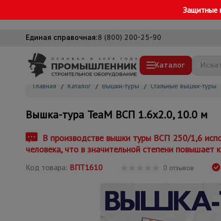
Защитные 
Единая справочная:
8 (800) 200-25-90
Каталог
Главная
/
Каталог
/
Вышки-туры
/
Стальные вышки-туры
Строительные леса
Вышка-тура TeaM ВСП 1.6х2.0, 10.0 м
Вышки-туры
Подмости строительные
В производстве вышки туры ВСП 250/1,6 испо
человека, что в значительной степени повышает к
Сетка, тенты, брезенты
Код товара:
ВПТ1610
Строительные подъемники
0 отзывов
Грузоподъемное оборудование
Мусоропровод строительный
Фанера ламинированная