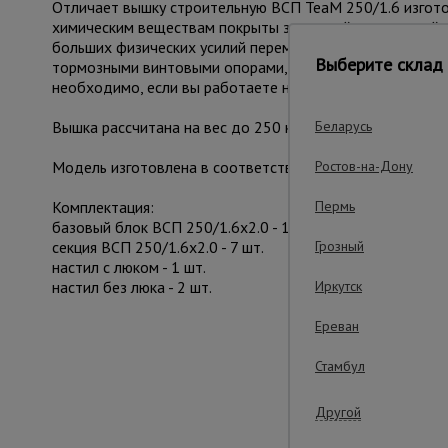
Отличает вышку строительную ВСП TeaM 250/1.6 изготов
химическим веществам покрыты защитной полимерной к
больших физических усилий переместить с одного мест
Выберите склад 
тормозными винтовыми опорами, находящихся рядом с к
необходимо, если вы работаете на неровной площадке.
Вышка рассчитана на вес до 250 кг. На ней комфортно
Беларусь
Модель изготовлена в соответствии с требованиями ГО
Ростов-на-Дону
Комплектация:
Пермь
базовый блок ВСП 250/1.6х2.0 - 1 шт.
секция ВСП 250/1.6х2.0 - 7 шт.
Грозный
настил с люком - 1 шт.
настил без люка - 2 шт.
Иркутск
Ереван
Важные преим
Стамбул
Другой