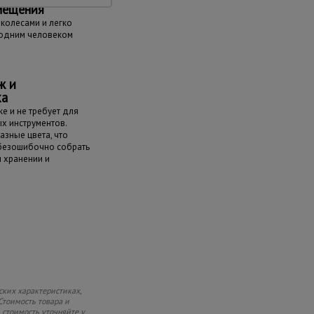
мещения
колесами и легко
одним человеком
ж и
ка
е и не требует для
х инструментов.
азные цвета, что
 безошибочно собрать
и хранении и
ских характеристиках,
Стоимость товара и
 стоимость уточняйте у