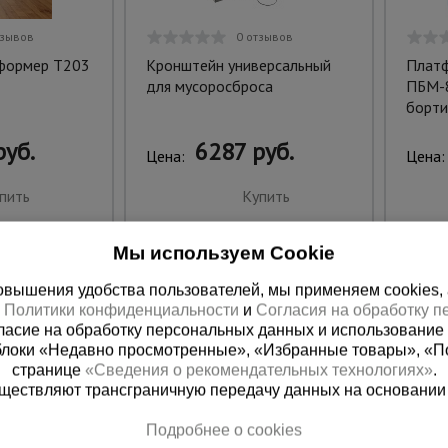
тзывов
0 отзывов
сформер T203
Кронштейн универсальный
Платф
для мусоросброса
ПБМ-8
борти
руб.
6287 руб.
Цена:
Цена:
пить
Купить
Мы используем Cookie
вышения удобства пользователей, мы применяем cookies, а 
х
Политики конфиденциальности
и
Согласия на обработку 
ласие на обработку персональных данных и использование 
блоки «Недавно просмотренные», «Избранные товары», «П
странице
«Сведения о рекомендательных технологиях»
.
существляют трансграничную передачу данных на основании
Подробнее о cookies
 справочная
Баку