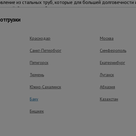
ление из стальных труб, которые для большей долговечности 
раской. С помощью обрезиненных колес данную вышку-туру мож
а на другое. В момент проведения работ вышку необходимо заф
отгрузки
аждым колесом. Также ими можно тонко отрегулировать высот
 может разместиться рабочий с необходимым оборудованием.
Краснодар
Москва
СТ Р 58755-2019.
Санкт-Петербург
Симферополь
Пятигорск
Екатеринбург
Тюмень
Луганск
Южно-Сахалинск
Абхазия
Баку
Казахстан
ущества – эффективная работа
Бишкек