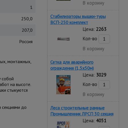
В корзину
1
Стабилизаторы вышки-туры
250,0
ВСП-250 комплект
Цена:
2263
207,0
Кол-во
Россия
В корзину
ных, монтажных,
Сетка для аварийного
ограждения (1,5х50м)
Цена:
3029
у собой
Кол-во
абот на высоте.
шки стыкуются
В корзину
и секциями до
Леса строительные рамные
Промышленник ЛРСП 30 секция
Цена:
4051