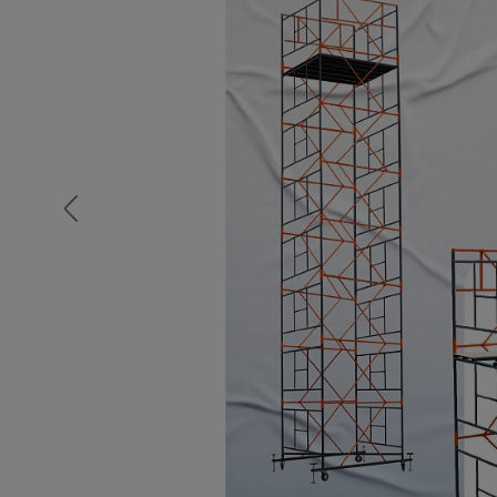
Опалубка
Вибротехника для строительств
Оборудование для работы с арм
Оборудование для бетонных раб
Техника для склада
Тачки строительные и садовые
Лестницы и стремянки
Штукатурные комплекты
Сварочные аппараты
Тепловые пушки
Металл и металлообработка