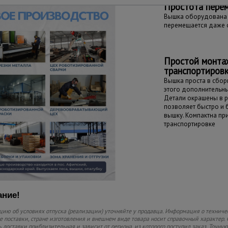
Простота пере
Вышка оборудована 
перемещается даже 
Простой монта
транспортиров
Вышка проста в сборк
этого дополнительны
Детали окрашены в р
позволяет быстро и
вышку. Компактна пр
транспортировке
ние!
ию об условиях отпуска (реализации) уточняйте у продавца. Информация о техниче
 поставки, стране изготовления и внешнем виде товара носит справочный характер. 
 доставки приблизительная и зависит от региона, из которого поступил заказ. Точную