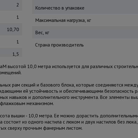
2
Количество в упаковке
1
Максимальная нагрузка, кг
10,70
Вес, кг
1
Страна производитель
1,5
aM высотой 10,0 метра используется для различных строитель
помещений.
льных рам секций и базового блока, которые соединяются межд
ридающими ей устойчивость и обеспечивающими безопасность р
ьных навыков и дополнительного инструмента. Все элементы вы
ся флажковым механизмом.
сота вышки - 10,0 метра. Ее можно дорастить дополнительным
а состоит из одного настила с люком и двух настилов без люка,
ытых сверху прочным фанерным листом.