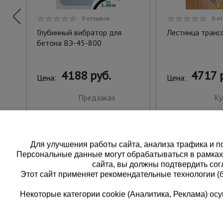
0 отзывов
0 о
Глубинный вибратор для
Лестница тран
бетона ВЭ-45-800
4188 руб.
4717 
Цена:
Цена:
Предзаказ
Ку
Для улучшения работы сайта, анализа трафика и по
Персональные данные могут обрабатываться в рамка
сайта, вы должны подтвердить сог
Этот сайт применяет рекомендательные технологии (
Некоторые категории cookie (Аналитика, Реклама) о
Каталог товаров
Единая