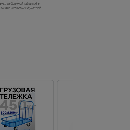
яется публичной офертой в
 наличие желаемых функций