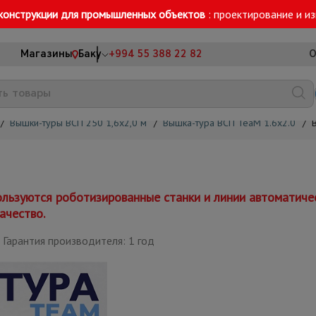
конструкции для промышленных объектов
: проектирование и и
Магазины
Баку
+994 55 388 22 82
О
/
Вышки-туры ВСП 250 1,6x2,0 м
/
Вышка-тура ВСП TeaM 1.6х2.0
/
льзуются роботизированные станки и линии автоматиче
ачество.
Гарантия производителя: 1 год