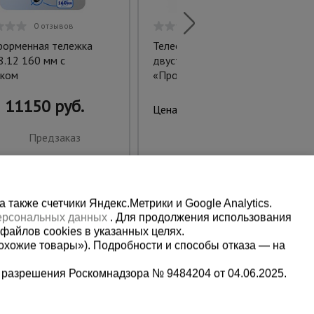
0 отзывов
0 отзывов
орменная тележка
Телескопическая
.12 160 мм с
двусторонняя платформа
ком
«Промышленник» 8105-С
11150 руб.
49654 руб.
Цена:
Предзаказ
Предзаказ
также счетчики Яндекс.Метрики и Google Analytics.
персональных данных
. Для продолжения использования
файлов cookies в указанных целях.
охожие товары»). Подробности и способы отказа — на
 разрешения Роскомнадзора № 9484204 от 04.06.2025.
Мы в социальных сетях: