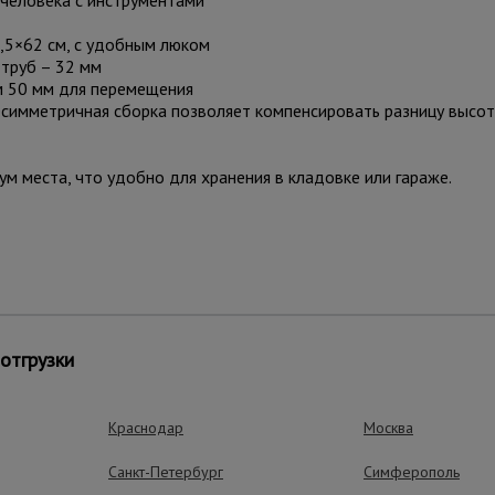
 человека с инструментами
4,5×62 см, с удобным люком
 труб – 32 мм
м 50 мм для перемещения
симметричная сборка позволяет компенсировать разницу высот
м места, что удобно для хранения в кладовке или гараже.
отгрузки
Краснодар
Москва
ут без использования инструментов.
Санкт-Петербург
Симферополь
пролетах с компенсацией перепадов высоты сторон.