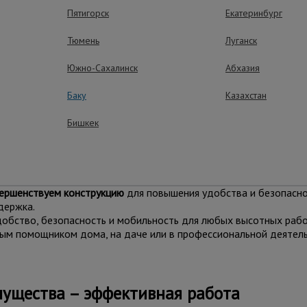
ки – занимает минимум места в разобранном виде.
Пятигорск
Екатеринбург
е перемещение конструкции по объекту.
я безопасной работы даже на неровных поверхностях.
Тюмень
Луганск
Южно-Сахалинск
Абхазия
Баку
Казахстан
)
Бишкек
ник»?
ует качество и надежность.
ершенствуем конструкцию
для повышения удобства и безопасно
держка.
обство, безопасность и мобильность для любых высотных рабо
мым помощником дома, на даче или в профессиональной деятель
ущества – эффективная работа