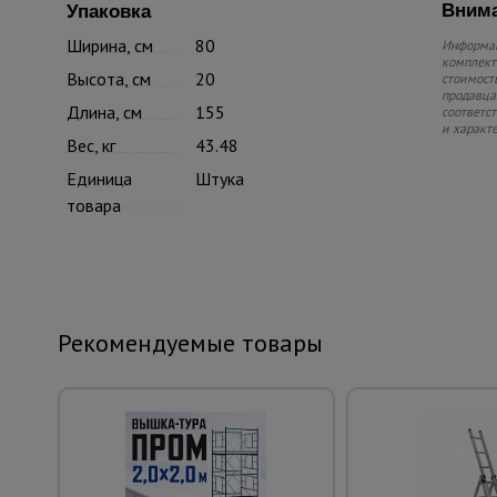
Внима
Упаковка
Ширина, см
80
Информац
комплекте
Высота, см
20
стоимость
продавца.
Длина, см
155
соответс
и характ
Вес, кг
43.48
Единица
Штука
товара
Рекомендуемые товары