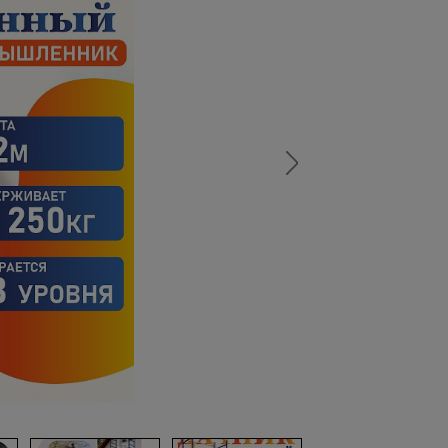
а
атурой
от