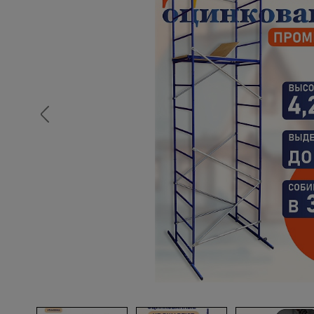
Опалубка
Вибротехника для строительств
Оборудование для работы с арм
Оборудование для бетонных раб
Техника для склада
Тачки строительные и садовые
Лестницы и стремянки
Штукатурные комплекты
Сварочные аппараты
Тепловые пушки
Металл и металлообработка