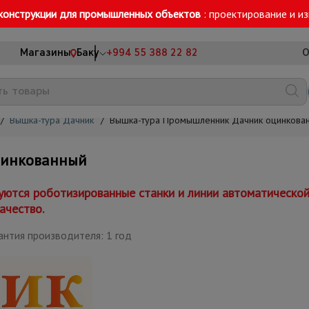
конструкции для промышленных объектов
: проектирование и и
Магазины
Баку
+994 55 388 22 82
О
/
Вышка-тура Дачник
/
Вышка-тура Промышленник Дачник оцинкова
цинкованный
уются роботизированные станки и линии автоматическо
ачество.
антия производителя: 1 год