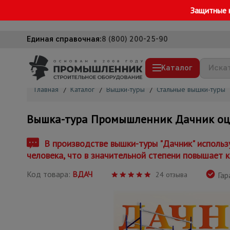
Защитные 
Единая справочная:
8 (800) 200-25-90
Каталог
Главная
/
Каталог
/
Вышки-туры
/
Стальные вышки-туры
Строительные леса
Вышка-тура Промышленник Дачник о
Вышки-туры
Подмости строительные
В производстве вышки-туры "Дачник" использ
человека, что в значительной степени повышает к
Сетка, тенты, брезенты
Код товара:
ВДАЧ
Строительные подъемники
24 отзыва
Гар
Грузоподъемное оборудование
Мусоропровод строительный
Фанера ламинированная