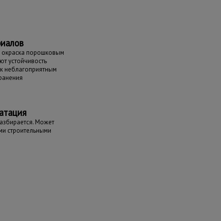
риалов
и окраска порошковым
ют устойчивость
 к неблагоприятным
ранения
атация
разбирается. Может
ми строительными