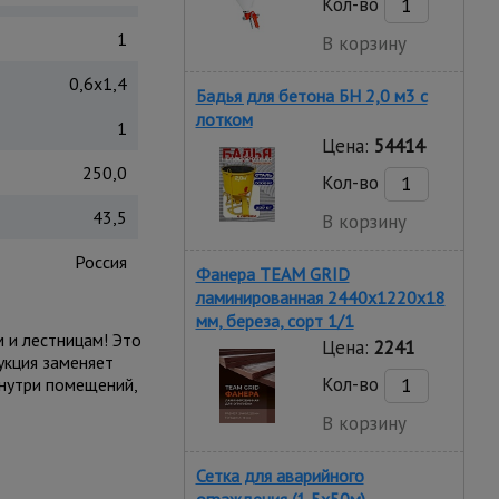
Кол-во
1
В корзину
0,6x1,4
Бадья для бетона БН 2,0 м3 с
лотком
1
Цена:
54414
250,0
Кол-во
43,5
В корзину
Россия
Фанера TEAM GRID
ламинированная 2440х1220х18
мм, береза, сорт 1/1
 и лестницам! Это
Цена:
2241
укция заменяет
Кол-во
нутри помещений,
В корзину
Сетка для аварийного