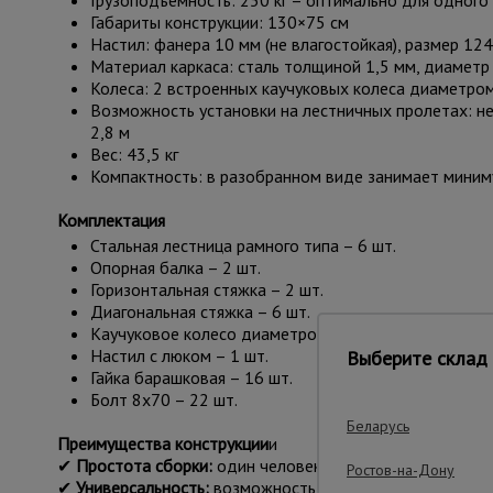
Грузоподъемность: 250 кг – оптимально для одного
Габариты конструкции: 130×75 см
Настил: фанера 10 мм (не влагостойкая), размер 12
Материал каркаса: сталь толщиной 1,5 мм, диаметр
Колеса: 2 встроенных каучуковых колеса диаметро
Возможность установки на лестничных пролетах: не
2,8 м
Вес: 43,5 кг
Компактность: в разобранном виде занимает миниму
Комплектация
Стальная лестница рамного типа – 6 шт.
Опорная балка – 2 шт.
Горизонтальная стяжка – 2 шт.
Диагональная стяжка – 6 шт.
Каучуковое колесо диаметром 50 мм – 2 шт.
Настил с люком – 1 шт.
Выберите склад 
Гайка барашковая – 16 шт.
Болт 8х70 – 22 шт.
Беларусь
Преимущества конструкции
и
✔
Простота сборки:
один человек справляется за 15 мин
Ростов-на-Дону
✔
Универсальность:
возможность работы на лестничных 