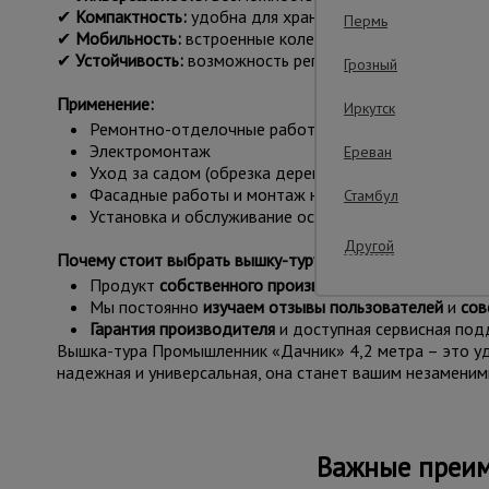
✔
Компактность:
удобна для хранения и транспортиров
Пермь
✔
Мобильность:
встроенные колеса обеспечивают легко
✔
Устойчивость:
возможность регулировки по высоте дл
Грозный
Применение:
Иркутск
Ремонтно-отделочные работы внутри помещений
Электромонтаж
Ереван
Уход за садом (обрезка деревьев, установка декора
Фасадные работы и монтаж на высоте
Стамбул
Установка и обслуживание осветительных приборов
Другой
Почему стоит выбрать вышку-туру Промышленник
«Дач
Продукт
собственного производства
, что гарантир
Мы постоянно
изучаем отзывы пользователей
и
сов
Гарантия производителя
и доступная сервисная под
Вышка-тура Промышленник «Дачник» 4,2 метра – это уд
надежная и универсальная, она станет вашим незамени
Важные преим