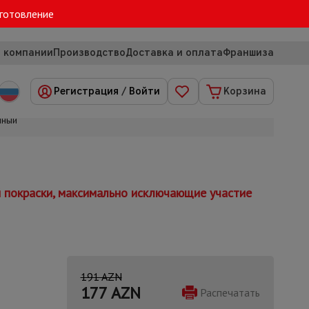
зготовление
 компании
Производство
Доставка и оплата
Франшиза
Регистрация
/
Войти
Корзина
нный
й покраски, максимально исключающие участие
191 AZN
177
AZN
Распечатать