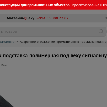
конструкции для промышленных объектов
: проектирование и и
Магазины
Баку
+994 55 388 22 82
О
граждение
/
Аварийное ограждение Промышленник подставка полимерн
подставка полимерная под веху сигнальну
 год