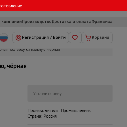
зготовление
 компании
Производство
Доставка и оплата
Франшиза
Регистрация
/
Войти
Корзина
ая под веху сигнальную, чёрная
ю, чёрная
Уточнить цену
Производитель: Промышленник
Страна: Россия