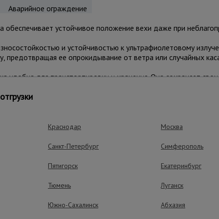
Аварийное ограждение
на обеспечивает устойчивое положение вехи даже при неблагоп
зносостойкостью и устойчивостью к ультрафиолетовому излучен
, предотвращая ее опрокидывание от ветра или случайных каса
ка удобна для транспортировки и хранения. Она сохраняет сво
 климатических условиях.
отгрузки
бригад и коммунальных предприятий, которым требуется наде
гнальных вех диаметром до 30 мм.
Краснодар
Москва
Санкт-Петербург
Симферополь
ные преимущества – эффективная рабо
Пятигорск
Екатеринбург
Тюмень
Луганск
Южно-Сахалинск
Абхазия