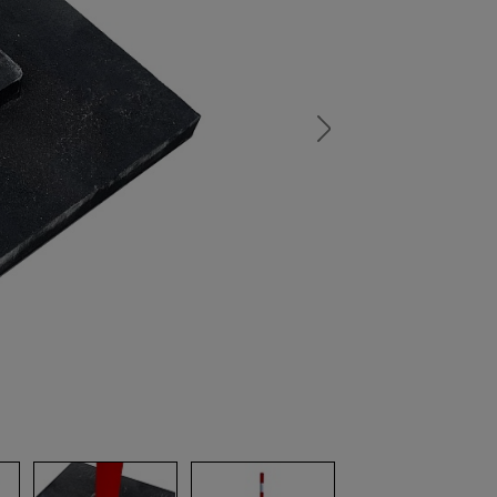
а
атурой
от