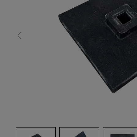
Опалубка
Вибротехника для строительств
Оборудование для работы с арм
Оборудование для бетонных раб
Техника для склада
Тачки строительные и садовые
Лестницы и стремянки
Штукатурные комплекты
Сварочные аппараты
Тепловые пушки
Металл и металлообработка