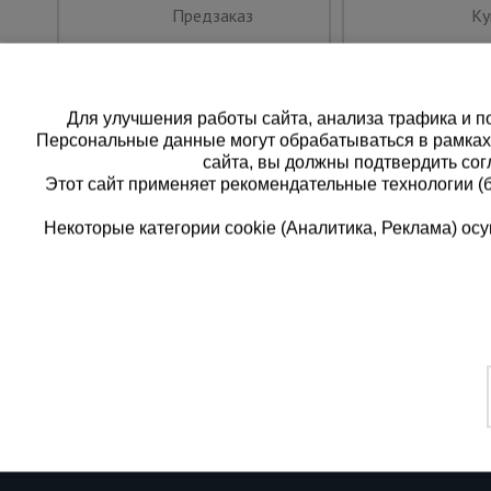
Предзаказ
Ку
Для улучшения работы сайта, анализа трафика и по
Персональные данные могут обрабатываться в рамка
сайта, вы должны подтвердить сог
Этот сайт применяет рекомендательные технологии (
Некоторые категории cookie (Аналитика, Реклама) о
Каталог товаров
Единая
О компании
8 (8
Аренда оборудования
Франшиза
Заказать
Доставка
Контакты
бесплатн
Статьи
Защитные конструкции