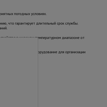
риятных погодных условиях.
ию, что гарантирует длительный срок службы.
ний.
и свойства в широком температурном диапазоне от
жное и долговечное оборудование для организации
та