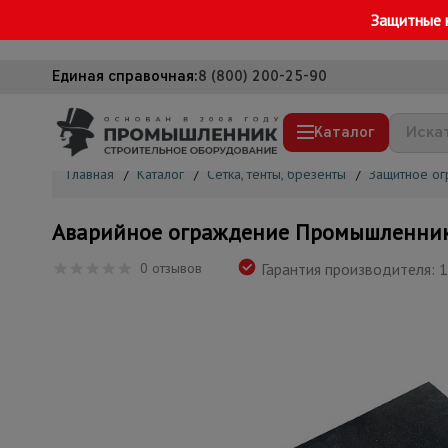
Защитные 
Единая справочная:
8 (800) 200-25-90
Каталог
Главная
/
Каталог
/
Сетка, тенты, брезенты
/
Защитное о
Строительные леса
Аварийное ограждение Промышленник 
Вышки-туры
0 отзывов
Гарантия производителя: 1
Подмости строительные
Сетка, тенты, брезенты
Строительные подъемники
Грузоподъемное оборудование
Мусоропровод строительный
Фанера ламинированная