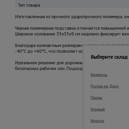
Тип товара
Изготовленная из прочного ударопрочного полимера, о
Черная полимерная подставка отличается повышенной и
Широкое основание 33x33x9 см надежно фиксирует веху
Благодаря компактным размерам и малому весу подстав
-40°C до +60°C, что позволяет использовать ее в любых
Выберите склад 
Идеальное решение для дорожных служб, строительных 
безопасных рабочих зон. Подходит для стандартных си
Беларусь
Ростов-на-Дону
Важ
Пермь
Грозный
Иркутск