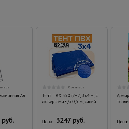
тзывов
0 отзывов
екционная Ал
Тент ПВХ 550 г/м2, 3х4 м, с
Армир
люверсами ч/з 0,5 м, синий
тепли
 руб.
3247 руб.
Цена:
Цена: