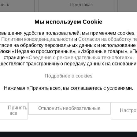
пить
Предзаказ
Мы используем Cookie
вышения удобства пользователей, мы применяем cookies, а 
х
Политики конфиденциальности
и
Согласия на обработку 
ласие на обработку персональных данных и использование 
блоки «Недавно просмотренные», «Избранные товары», «П
странице
«Сведения о рекомендательных технологиях»
.
существляют трансграничную передачу данных на основании
Подробнее о cookies
 справочная
Баку
Нажимая «Принять все», вы соглашаетесь с условиями.
00) 200-25-90
+994 55 388 22 8
 звонок
Заказать звонок
Принять
Отклонить необязательные
Настро
о по России
Пн.-Пт. 9:00 - 18:00 Сб. 10:00-1
все