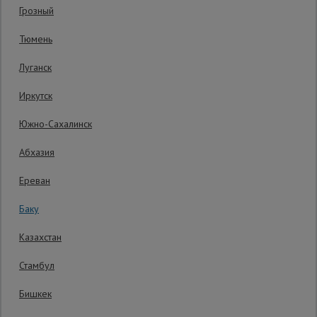
Грозный
Гарантия производителя: 1 год
Сетка,
Тюмень
тенты,
брезенты
Луганск
Иркутск
Строительные
подъемники
Южно-Сахалинск
Абхазия
Грузоподъемное
оборудование
Ереван
Баку
Каталог
Мусоропровод
Казахстан
строительный
всех
товаров
Стамбул
Бишкек
Фанера
ламинированная
24 AZN