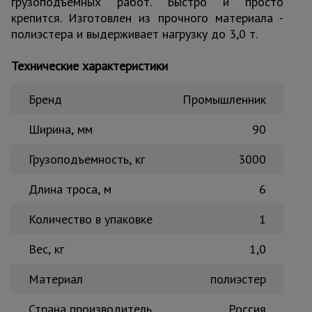
грузоподъемных работ. Быстро и просто
Тепловые
крепится. Изготовлен из прочного материала -
пушки
полиэстера и выдерживает нагрузку до 3,0 т.
Технические характеристики
Металл и
металлообработка
Бренд
Промышленник
Ширина, мм
90
Грузоподъемность, кг
3000
Длина троса, м
6
Количество в упаковке
1
Вес, кг
1,0
Материал
полиэстер
Страна производитель
Россия