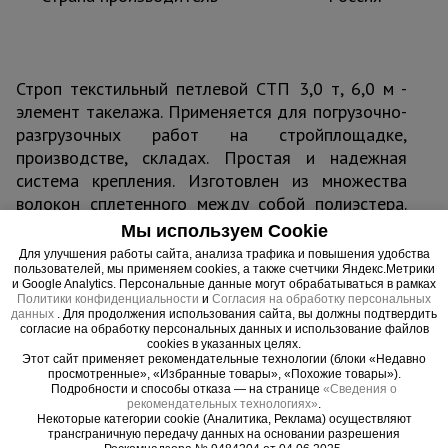
Строп текстильный петлевой СТП 3,0 т, 6,0 м -
элемент такелажа. Применяется для погрузочно-
разгрузочных работ на стройплощадке,
производстве, складах. Простая и надежная
система крепления. Изготовлен из множества
волокон сплетенного между собой полиэстера.
Прочен и выдерживает нагрузку до 3,0 т. В
Мы используем Cookie
отличие от металлических цепей не повреждает
Для улучшения работы сайта, анализа трафика и повышения удобства
лакокрасочное покрытие транспортируемого
пользователей, мы применяем cookies, а также счетчики Яндекс.Метрики
и Google Analytics. Персональные данные могут обрабатываться в рамках
объекта. Длины 6,0 м достаточно для
Политики конфиденциальности
и
Согласия на обработку персональных
данных
закрепления и подъема груза практических
. Для продолжения использования сайта, вы должны подтвердить
согласие на обработку персональных данных и использование файлов
любых габаритов.
cookies в указанных целях.
Этот сайт применяет рекомендательные технологии (блоки «Недавно
просмотренные», «Избранные товары», «Похожие товары»).
Подробности и способы отказа — на странице
«Сведения о
рекомендательных технологиях»
.
Некоторые категории cookie (Аналитика, Реклама) осуществляют
Важные преимущества –
трансграничную передачу данных на основании разрешения