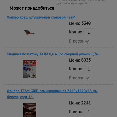
функций и характеристик.
Может понадобиться
Хоппер ковш штукатурный стеновой TeaM
Цена:
3349
Кол-во
В корзину
Гладилка по бетону TeaM 0,6 м (со сборной ручкой 5,7м)
Цена:
8033
Кол-во
В корзину
Фанера TEAM GRID ламинированная 2440х1220х18 мм,
береза, сорт 1/1
Цена:
2241
Кол-во