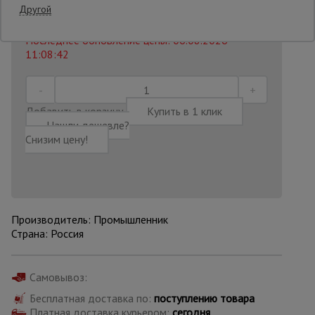
22
AZN
Другой
Распечатать
Последнее обновление цены: 06.08.2026
Опалубка
11:08:42
Вибротехника
для
Добавить в корзину
Купить в 1 клик
строительства
Нашли дешевле?
Снизим цену!
Оборудование
для работы с
арматурой
Производитель: Промышленник
Страна: Россия
Оборудование
для бетонных
работ
Самовывоз:
Бесплатная доставка по:
поступлению товара
Техника
Платная доставка курьером:
сегодня