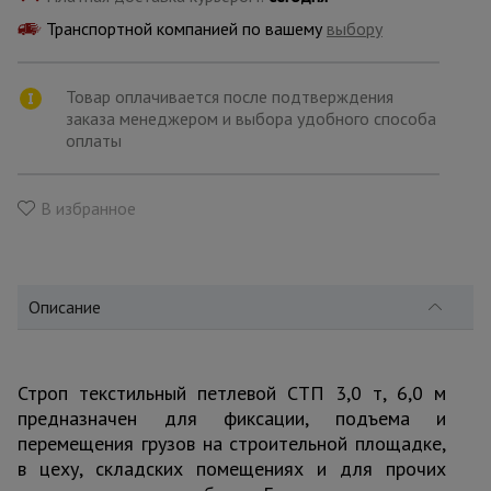
для
склада
Транспортной компанией по вашему
выбору
Товар оплачивается после подтверждения
Тачки
строительные
заказа менеджером и выбора удобного способа
и садовые
оплаты
В избранное
Лестницы
и
стремянки
Описание
Штукатурные
комплекты
Строп текстильный петлевой СТП 3,0 т, 6,0 м
предназначен для фиксации, подъема и
Сварочные
аппараты
перемещения грузов на строительной площадке,
в цеху, складских помещениях и для прочих