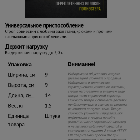
Универсальное приспособление
Строп совместим с любыми захватами, крюками и прочими
такелажными приспособлениями.
Держит нагрузку
Выдерживает нагрузку до 3,0 т.
Внимание!
Упаковка
Ширина, см
9
Информацию об условиях отпуска
(реализации) уточняйте у продавца.
Информация о технических
Высота, см
9
характеристиках, комплекте поставки,
стране изготовления и внешнем виде
Длина, см
14
товара носит справочный характер.
Стоимость товара и стоимость доставки
Вес, кг
1.5
приблизительная и зависит от региона,
из которого поступил заказ. Точную
стоимость уточняйте у продавца. Вся
Единица
Штука
информация о товарах на сайте
prom23.ru носит справочный характер
товара
и не является публичной офертой в
соответствии с пунктом 2 статьи 437 ГК
РФ. Убедительно просим Вас при
покупке проверять наличие желаемых