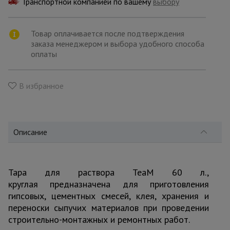
Транспортной компанией по вашему
для
выбору
склада
Товар оплачивается после подтверждения
заказа менеджером и выбора удобного способа
Тачки
оплаты
строительные
и садовые
В избранное
Лестницы
и
стремянки
Описание
Штукатурные
комплекты
Тара для раствора TeaM 60 л.,
круглая предназначена для приготовления
гипсовых, цементных смесей, клея, хранения и
Сварочные
аппараты
переноски сыпучих материалов при проведении
строительно-монтажных и ремонтных работ.