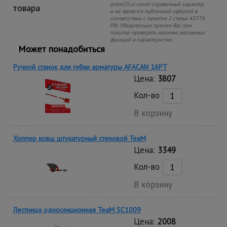
prom23.ru носит справочный характер
товара
и не является публичной офертой в
соответствии с пунктом 2 статьи 437 ГК
РФ. Убедительно просим Вас при
покупке проверять наличие желаемых
функций и характеристик.
Может понадобиться
Ручной станок для гибки арматуры AFACAN 16PT
Цена:
3807
Кол-во
В корзину
Хоппер ковш штукатурный стеновой TeaM
Цена:
3349
Кол-во
В корзину
Лестница односекционная TeaM SC1009
Цена:
2008