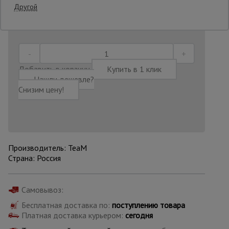
Другой
Последнее обновление цены: 01.07.2026
22:01:35
Опалубка
Вибротехника
Добавить в корзину
Купить в 1 клик
для
Нашли дешевле?
строительства
Снизим цену!
Оборудование
для работы с
арматурой
Производитель: TeaM
Страна: Россия
Оборудование
для бетонных
работ
Самовывоз:
Бесплатная доставка по:
поступлению товара
Платная доставка курьером:
сегодня
Техника