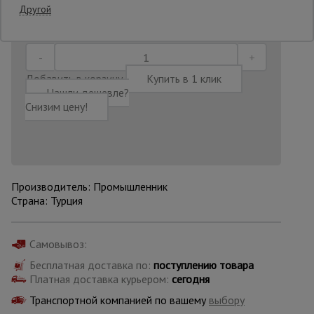
Последнее обновление цены: 11.07.2026
Другой
19:12:49
Опалубка
Добавить в корзину
Купить в 1 клик
Вибротехника
Нашли дешевле?
для
Снизим цену!
строительства
Оборудование
для работы с
арматурой
Производитель: Промышленник
Страна: Турция
Оборудование
Самовывоз:
для бетонных
работ
Бесплатная доставка по:
поступлению товара
Платная доставка курьером:
сегодня
Транспортной компанией по вашему
выбору
Техника