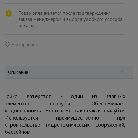
для
склада
Товар оплачивается после подтверждения
заказа менеджером и выбора удобного способа
оплаты
Тачки
строительные
и садовые
В избранное
Лестницы
и
стремянки
Описание
Штукатурные
комплекты
Гайка ватерстоп - один из главных
элементов опалубки. Обеспечивает
водонепроницаемость в местах стяжки опалубки.
Используется преимущественно при
Сварочные
аппараты
строительстве гидротехнических сооружений,
бассейнов.