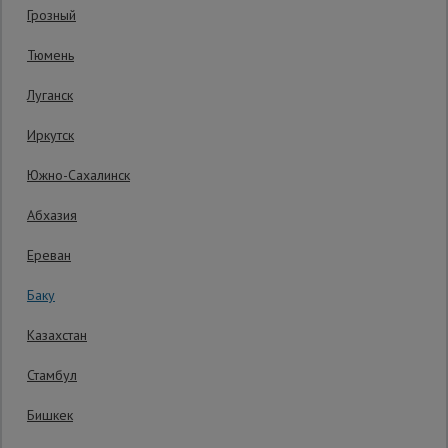
Грозный
Сетка,
Тюмень
тенты,
брезенты
Луганск
Иркутск
Строительные
подъемники
Южно-Сахалинск
Абхазия
Грузоподъемное
оборудование
Ереван
Баку
Каталог
Мусоропровод
Казахстан
строительный
всех
товаров
Стамбул
3 AZN
3
AZN
Бишкек
Фанера
Распечатать
ламинированная