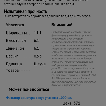
бетона и служит преградой проникновению воды.
Испытанная прочность
Гайка ватерстоп выдерживает давление воды до 6 атмосфер.
Внимание!
Упаковка
Ширина, см
11.1
Информацию об условиях отпуска
(реализации) уточняйте у продавца.
Информация о технических
Высота, см
6.1
характеристиках, комплекте поставки,
стране изготовления и внешнем виде
Длина, см
6.1
товара носит справочный характер.
Стоимость товара и стоимость доставки
Вес, кг
0.53
приблизительная и зависит от региона,
из которого поступил заказ. Точную
стоимость уточняйте у продавца. Вся
Единица
Штука
информация о товарах на сайте
prom23.ru носит справочный характер
товара
и не является публичной офертой в
соответствии с пунктом 2 статьи 437 ГК
РФ. Убедительно просим Вас при
покупке проверять наличие желаемых
функций и характеристик.
Может понадобиться
Фиксатор арматуры конус упаковка 1000 шт.
Цена:
571