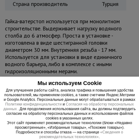
Страна производитель
Турция
Гайка-ватерстоп используется при монолитном
строительстве. Выдерживает нагрузку водяного
столба до 6 атмосфер. Проста в установке -
изготовлена в виде шестигранной головки
диаметром 30 мм. Внутренняя резьба - 17 мм.
Используется для установки в виде единичного
водного барьера, либо в комплексе с иными
гидроизоляционными мерами.
Мы используем Cookie
Для улучшения работы сайта, анализа трафика и повышения удобства
Важные преимущества –
пользователей, мы применяем cookies, а также счетчики Яндекс.Метрики
и Google Analytics. Персональные данные могут обрабатываться в рамках
эффективная работа
Политики конфиденциальности
и
Согласия на обработку персональных
данных
. Для продолжения использования сайта, вы должны подтвердить
согласие на обработку персональных данных и использование файлов
Абсолютная гидроизоляция
cookies в указанных целях.
Служит барьером для проникновения воды. Подходит для
Этот сайт применяет рекомендательные технологии (блоки «Недавно
строительства бассейнов, водонапорных и иных
просмотренные», «Избранные товары», «Похожие товары»).
гидротехнических сооружений.
Подробности и способы отказа — на странице
«Сведения о
рекомендательных технологиях»
.