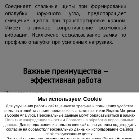
Соединяет стальные щиты при формировании
опалубки наружного угла, предотвращает
смещение щитов при транспортировке краном.
Имеет отличное сопротивление возможной
вибрации. Исключено соскальзывание замка по
профилю опалубки при усиленных нагрузках.
Важные преимущества –
эффективная работа
Качество материалов.
Мы используем Cookie
Замок изготовлен из чугуна методом литья в формы.
Для улучшения работы сайта, анализа трафика и повышения удобства
Универсальность
пользователей, мы применяем cookies, а также счетчики Яндекс.Метрики
Замок совместим со всеми видами отечественной и импортной
и Google Analytics. Персональные данные могут обрабатываться в рамках
Политики конфиденциальности
и
Согласия на обработку персональных
опалубки.
данных
. Для продолжения использования сайта, вы должны подтвердить
согласие на обработку персональных данных и использование файлов
cookies в указанных целях.
Этот сайт применяет рекомендательные технологии (блоки «Недавно