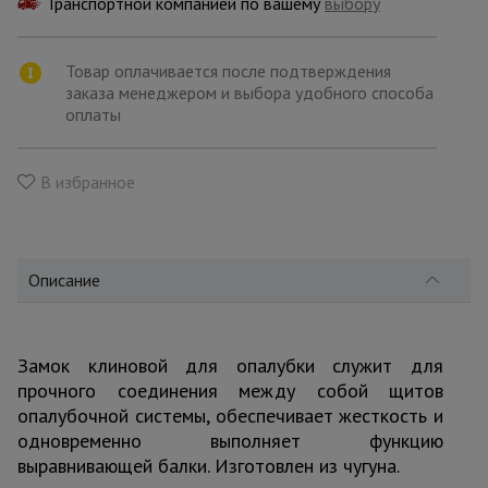
Транспортной компанией по вашему
для
выбору
склада
Товар оплачивается после подтверждения
заказа менеджером и выбора удобного способа
Тачки
оплаты
строительные
и садовые
В избранное
Лестницы
и
стремянки
Описание
Штукатурные
комплекты
Замок клиновой для опалубки служит для
прочного соединения между собой щитов
опалубочной системы, обеспечивает жесткость и
Сварочные
аппараты
одновременно выполняет функцию
выравнивающей балки. Изготовлен из чугуна.