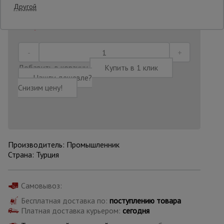
Другой
Последнее обновление цены: 30.06.2026
11:29:47
Опалубка
Вибротехника
Добавить в корзину
Купить в 1 клик
для
Нашли дешевле?
строительства
Снизим цену!
Оборудование
для работы с
арматурой
Производитель: Промышленник
Страна: Турция
Оборудование
для бетонных
работ
Самовывоз:
Бесплатная доставка по:
поступлению товара
Платная доставка курьером:
сегодня
Техника