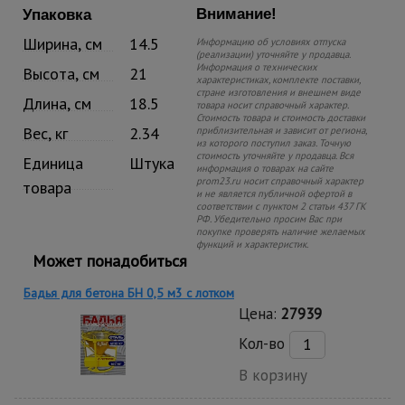
Внимание!
Упаковка
Ширина, см
14.5
Информацию об условиях отпуска
(реализации) уточняйте у продавца.
Информация о технических
Высота, см
21
характеристиках, комплекте поставки,
стране изготовления и внешнем виде
Длина, см
18.5
товара носит справочный характер.
Стоимость товара и стоимость доставки
Вес, кг
2.34
приблизительная и зависит от региона,
из которого поступил заказ. Точную
стоимость уточняйте у продавца. Вся
Единица
Штука
информация о товарах на сайте
prom23.ru носит справочный характер
товара
и не является публичной офертой в
соответствии с пунктом 2 статьи 437 ГК
РФ. Убедительно просим Вас при
покупке проверять наличие желаемых
функций и характеристик.
Может понадобиться
Бадья для бетона БН 0,5 м3 с лотком
Цена:
27939
Кол-во
В корзину