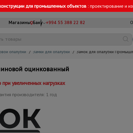
конструкции для промышленных объектов
: проектирование и и
Магазины
Баку
+994 55 388 22 82
О
овой опалубки
/
Замки для опалубки
/
Замок для опалубки Промышл
линовой оцинкованный
при увеличенных нагрузках
антия производителя: 1 год