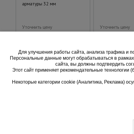
арматуры 32 мм
Уточнить цену
Уточнить цену
Для улучшения работы сайта, анализа трафика и по
Персональные данные могут обрабатываться в рамка
сайта, вы должны подтвердить сог
Этот сайт применяет рекомендательные технологии (
Некоторые категории cookie (Аналитика, Реклама) о
Каталог товаров
Единая
О компании
8 (8
Аренда оборудования
Франшиза
Заказать
Доставка
Контакты
бесплатн