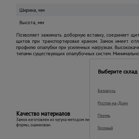
Ширина, мм
Высота, мм
Позволяет зажимать доборную вставку, соединяет щи
щитов при транспортировке краном. Замок имеет отл
профилю опалубки при усиленных нагрузках. Высокока
типами существующих опалубочных систем. Минимальное 
Выберите склад 
Важные преим
Беларусь
Ростов-на-Дону
Качество материалов
Пермь
Замок изготовлен из чугуна методом литья в
формы, оцинкован.
Грозный