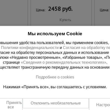
2458 руб.
Цена:
Цена:
Купить
Мы используем Cookie
вышения удобства пользователей, мы применяем cookies, а 
х
Политики конфиденциальности
и
Согласия на обработку 
ласие на обработку персональных данных и использование 
блоки «Недавно просмотренные», «Избранные товары», «П
странице
«Сведения о рекомендательных технологиях»
.
существляют трансграничную передачу данных на основании
Подробнее о cookies
 справочная
Баку
Нажимая «Принять все», вы соглашаетесь с условиями.
00) 200-25-90
+994 55 388 22 8
 звонок
Заказать звонок
Принять
Отклонить необязательные
Настро
о по России
Пн.-Пт. 9:00 - 18:00 Сб. 10:00-1
все