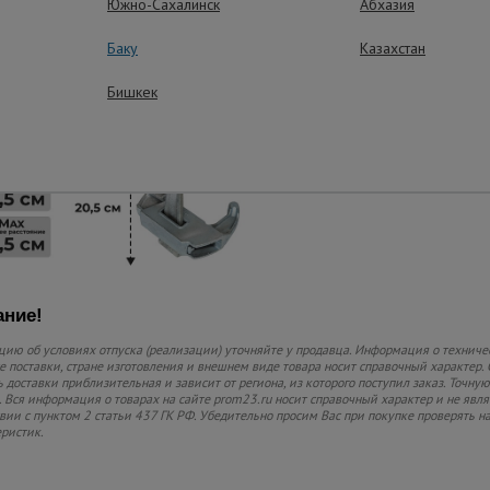
Южно-Сахалинск
Абхазия
Простота и эф
Баку
Казахстан
Легкая установка и з
система исключает с
Бишкек
высокоэффективно с
вибрации.
ние!
ию об условиях отпуска (реализации) уточняйте у продавца. Информация о техниче
 поставки, стране изготовления и внешнем виде товара носит справочный характер. 
 доставки приблизительная и зависит от региона, из которого поступил заказ. Точную
 Вся информация о товарах на сайте prom23.ru носит справочный характер и не явл
твии с пунктом 2 статьи 437 ГК РФ. Убедительно просим Вас при покупке проверять
еристик.