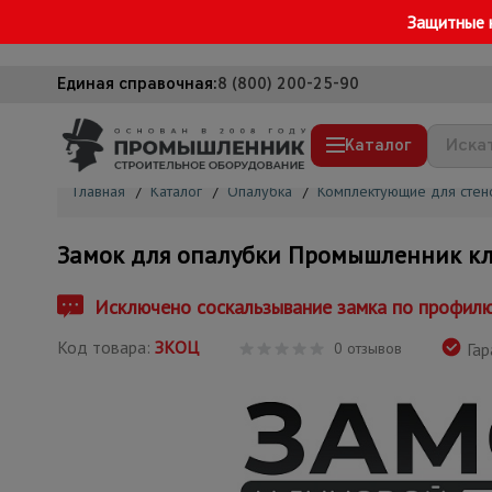
Защитные 
Единая справочная:
8 (800) 200-25-90
Каталог
Главная
/
Каталог
/
Опалубка
/
Комплектующие для стен
Строительные леса
Замок для опалубки Промышленник к
Вышки-туры
Подмости строительные
Исключено соскальзывание замка по профилю 
Сетка, тенты, брезенты
Код товара:
ЗКОЦ
0 отзывов
Гар
Строительные подъемники
Грузоподъемное оборудование
Мусоропровод строительный
Фанера ламинированная