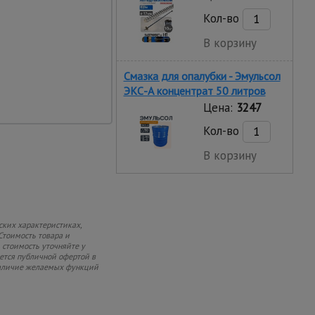
Кол-во
фективность
В корзину
ажим клином. Реечная
мещение и
опротивляется любой
Смазка для опалубки - Эмульсол
ЭКС-А концентрат 50 литров
Цена:
3247
Кол-во
В корзину
ских характеристиках,
Стоимость товара и
 стоимость уточняйте у
яется публичной офертой в
 наличие желаемых функций