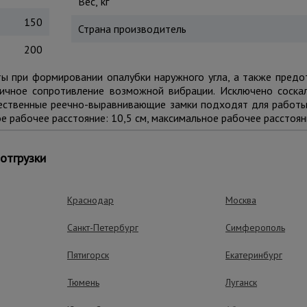
Вес, кг
150
Страна производитель
200
ты при формировании опалубки наружного угла, а также пред
ичное сопротивление возможной вибрации. Исключено соска
чественные реечно-выравнивающие замки подходят для работы
рабочее расстояние: 10,5 см, максимальное рабочее расстояни
отгрузки
ущества – эффективная работа
Краснодар
Москва
Санкт-Петербург
Симферополь
Быстрый монта
Пятигорск
Екатеринбург
Клиновая конструкци
быстро и эффективно
Тюмень
Луганск
демонтаж опалубочн