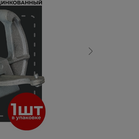
а
атурой
от