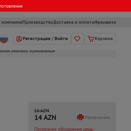
зготовление
 компании
Производство
Доставка и оплата
Франшиза
Регистрация
/
Войти
Корзина
енник клиновой оцинкованный
16 AZN
14
AZN
Распечатать
Последнее обновление цены: