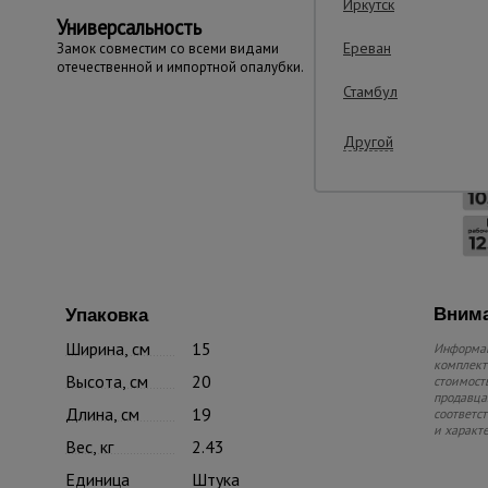
Иркутск
Универсальность
Ереван
Замок совместим со всеми видами
отечественной и импортной опалубки.
Стамбул
Другой
Внима
Упаковка
Ширина, см
15
Информац
комплекте
Высота, см
20
стоимость
продавца.
Длина, см
19
соответс
и характ
Вес, кг
2.43
Единица
Штука