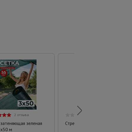
2 отзыва
0 отзывов
 затеняющая зеленая
Стремянка Alumet APD 9205
х50 м