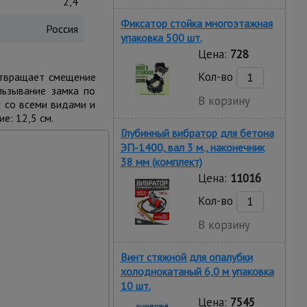
2,4
Фиксатор стойка многоэтажная
Россия
упаковка 500 шт.
Цена:
728
Кол-во
отвращает смещение
льзывание замка по
В корзину
 со всеми видами и
е: 12,5 см.
Глубинный вибратор для бетона
ЭП-1400, вал 3 м., наконечник
38 мм (комплект)
Цена:
11016
Кол-во
В корзину
ж и демонтаж
Винт стяжной для опалубки
я замка позволяет
холоднокатаный 6,0 м упаковка
 производить монтаж и
10 шт.
ой конструкции.
Цена:
7545