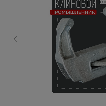
Опалубка
Вибротехника для строительств
Оборудование для работы с арм
Оборудование для бетонных раб
Техника для склада
Тачки строительные и садовые
Лестницы и стремянки
Штукатурные комплекты
Сварочные аппараты
Тепловые пушки
Металл и металлообработка