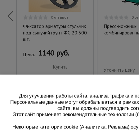
0 отзывов
0 о
Фиксатор арматуры стульчик
Пресс-ножницы
под сыпучий грунт ФС 20 500
комбинированн
шт.
1140 руб.
Цена:
Купить
Уточнить цену
Для улучшения работы сайта, анализа трафика и по
Персональные данные могут обрабатываться в рамка
сайта, вы должны подтвердить сог
Этот сайт применяет рекомендательные технологии (
Некоторые категории cookie (Аналитика, Реклама) о