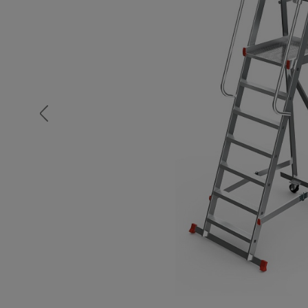
Опалубка
Вибротехника для строительств
Оборудование для работы с арм
Оборудование для бетонных раб
Техника для склада
Тачки строительные и садовые
Лестницы и стремянки
Штукатурные комплекты
Сварочные аппараты
Тепловые пушки
Металл и металлообработка