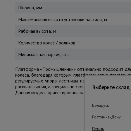
Ширина, мм
Максимальная высота установки настила, м
Рабочая высота, м
Количество колес / роликов
Минимальная партия, шт.
Платформа «Промышленник» оптимально подходит для 
колеса, благодаря которым платформу легко перемеща
регулируемых упора лестницы исключают возможност
раскладывания, а специально сконструированные ступе
Выберите склад 
Данная модель ориентирована на широкий круг професс
Беларусь
Важные преим
Ростов-на-Дону
Пермь