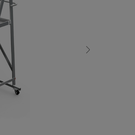
а
атурой
от