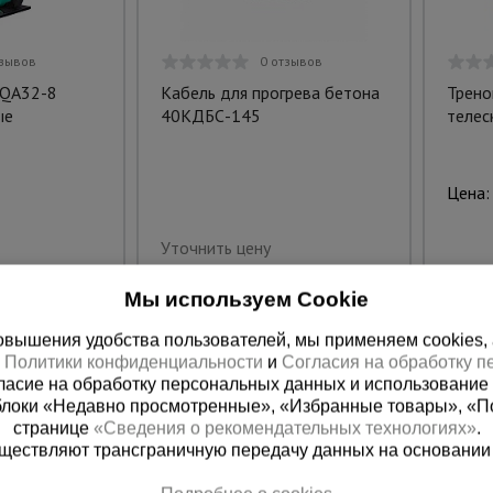
тзывов
0 отзывов
 QA32-8
Кабель для прогрева бетона
Трено
ые
40КДБС-145
телес
Цена:
Уточнить цену
Мы используем Cookie
вышения удобства пользователей, мы применяем cookies, а 
х
Политики конфиденциальности
и
Согласия на обработку 
ласие на обработку персональных данных и использование 
блоки «Недавно просмотренные», «Избранные товары», «П
странице
«Сведения о рекомендательных технологиях»
.
существляют трансграничную передачу данных на основании