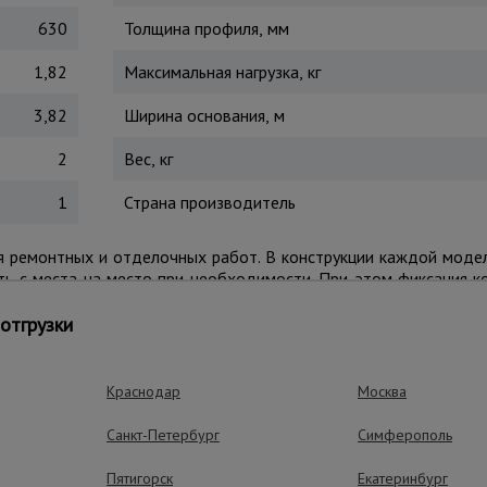
630
Толщина профиля, мм
1,82
Максимальная нагрузка, кг
3,82
Ширина основания, м
2
Вес, кг
1
Страна производитель
ремонтных и отделочных работ. В конструкции каждой моде
ть с места на место при необходимости. При этом фиксация к
ь смещения во время работы. Стяжка безопасности предохр
ни предотвращают скольжение.
отгрузки
иональных потребителей и отличается предельной простотой сб
Краснодар
Москва
ущества – эффективная работа
Санкт-Петербург
Симферополь
Пятигорск
Екатеринбург