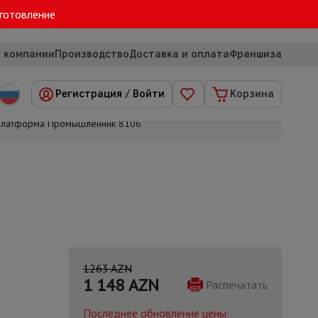
зготовление
 компании
Производство
Доставка и оплата
Франшиза
Регистрация
/
Войти
Корзина
 платформа Промышленник 8106
1263 AZN
1 148
AZN
Распечатать
Последнее обновление цены: