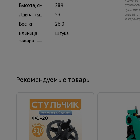
комплекте
Высота, см
289
стоимость
продавца.
Длина, см
53
соответс
и характ
Вес, кг
26.0
Единица
Штука
товара
Рекомендуемые товары