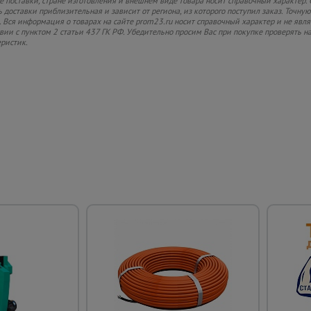
 поставки, стране изготовления и внешнем виде товара носит справочный характер. 
 доставки приблизительная и зависит от региона, из которого поступил заказ. Точную
 Вся информация о товарах на сайте prom23.ru носит справочный характер и не явл
твии с пунктом 2 статьи 437 ГК РФ. Убедительно просим Вас при покупке проверять
еристик.