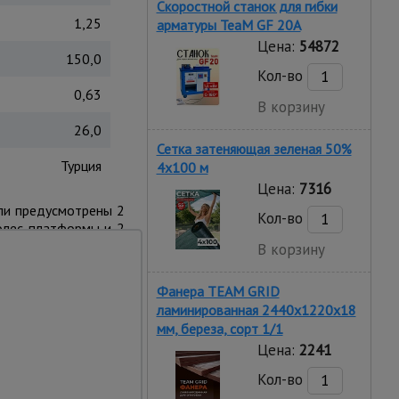
Скоростной станок для гибки
1,25
арматуры ТеаМ GF 20A
Цена:
54872
150,0
Кол-во
0,63
В корзину
26,0
Сетка затеняющая зеленая 50%
Турция
4х100 м
Цена:
7316
ли предусмотрены 2
Кол-во
олес платформы и 2
аняет платформу от
В корзину
орки и разборки.
Фанера TEAM GRID
ламинированная 2440х1220х18
мм, береза, сорт 1/1
Цена:
2241
Кол-во