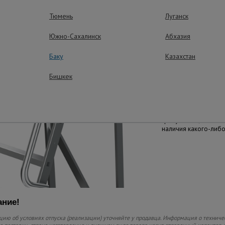
Тюмень
Луганск
Легкое переме
Южно-Сахалинск
Абхазия
2 ролика обеспечива
перемещения констру
Баку
Казахстан
необходимости наде
Бишкек
Простой монта
Предельная простота
Монтаж не занимает 
требует специальных
наличия какого-либо
ние!
ию об условиях отпуска (реализации) уточняйте у продавца. Информация о техниче