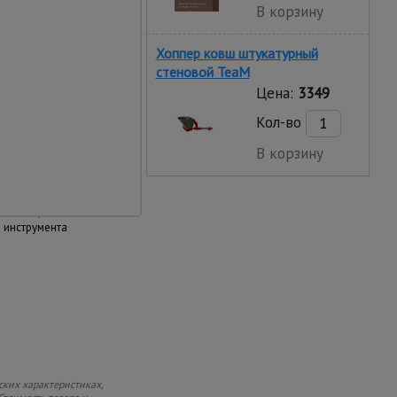
В корзину
щение
Хоппер ковш штукатурный
стеновой TeaM
ют простоту
кции и при
Цена:
3349
жно фиксируются
Кол-во
В корзину
ж
 сборки и разборки.
много времени, не
 знаний, опыта или
 инструмента
ских характеристиках,