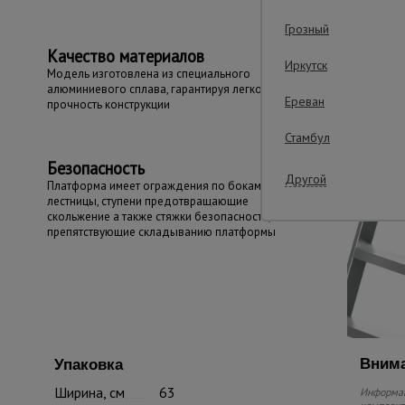
Грозный
Качество материалов
Иркутск
Модель изготовлена из специального
алюминиевого сплава, гарантируя легкость и
Ереван
прочность конструкции
Стамбул
Безопасность
Другой
Платформа имеет ограждения по бокам
лестницы, ступени предотвращающие
скольжение а также стяжки безопасности,
препятствующие складыванию платформы
Внима
Упаковка
Ширина, см
63
Информац