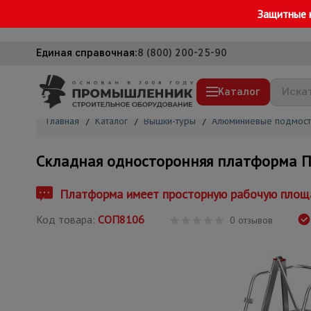
Защитные 
Единая справочная:
8 (800) 200-25-90
Каталог
Главная
/
Каталог
/
Вышки-туры
/
Алюминиевые подмост
Строительные леса
Складная односторонняя платформа 
Вышки-туры
Подмости строительные
Платформа имеет просторную рабочую площа
Сетка, тенты, брезенты
Код товара:
СОП8106
0 отзывов
Строительные подъемники
Грузоподъемное оборудование
Мусоропровод строительный
Фанера ламинированная