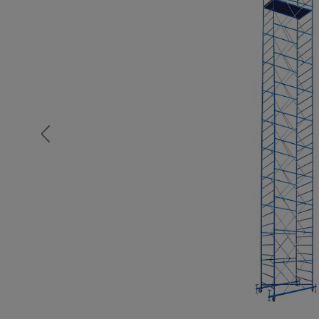
Опалубка
Вибротехника для строительств
Оборудование для работы с арм
Оборудование для бетонных раб
Техника для склада
Тачки строительные и садовые
Лестницы и стремянки
Штукатурные комплекты
Сварочные аппараты
Тепловые пушки
Металл и металлообработка