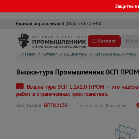
Защитные 
Единая справочная:
8 (800) 200-25-90
Каталог
Главная
/
Каталог
/
Вышки-туры
/
Стальные вышки-туры
Строительные леса
Вышка-тура Промышленник ВСП ПРОМ 1.
Вышки-туры
Подмости строительные
Вышка-тура ВСП 1,2x2,0 ПРОМ — это надёжно
работ в ограниченных пространствах.
Сетка, тенты, брезенты
Код товара:
ВПП12136
Строительные подъемники
0 отзывов
Грузоподъемное оборудование
Мусоропровод строительный
Фанера ламинированная