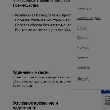
и интерьеров. Идеальна для работы в стеснённых услови
Преимущества:
Беларусь
- Компактная база для узких пространств.
Ростов-на-Дону
- Прочная стальная конструкция с антикоррозийным пок
- Простая сборка без инструментов.
Пермь
- Винтовые домкраты для устойчивости на неровностях.
Грозный
Важные преим
Иркутск
Ереван
Стамбул
Удлиненные связи
Крепятся по центру вышки крест накрест,
Другой
обеспечивают дополнительную прочность и
безопасность
Усиленное крепление и
надежность