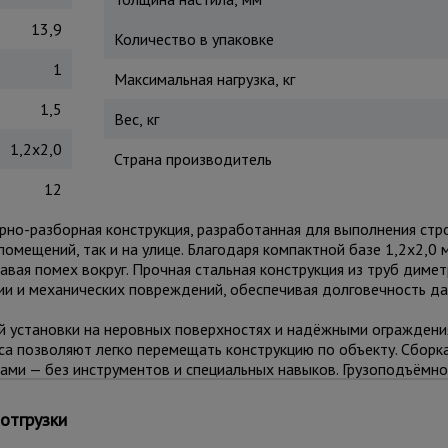
13,9
Количество в упаковке
1
Максимальная нагрузка, кг
1,5
Вес, кг
1,2x2,0
Страна производитель
12
рно-разборная конструкция, разработанная для выполнения стр
омещений, так и на улице. Благодаря компактной базе 1,2x2,0 
авая помех вокруг. Прочная стальная конструкция из труб диме
и и механических повреждений, обеспечивая долговечность да
 установки на неровных поверхностях и надёжными ограждени
а позволяют легко перемещать конструкцию по объекту. Сборк
ами — без инструментов и специальных навыков. Грузоподъёмно
териалами.
отгрузки
роительстве, ремонте, монтаже вентиляции, освещения, реклам