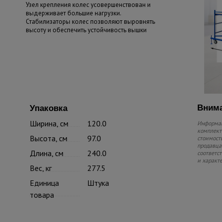
Узел крепления колес усовершенствован и
выдерживает большие нагрузки.
Стабилизаторы колес позволяют выровнять
высоту и обеспечить устойчивость вышки
Внима
Упаковка
Ширина, см
120.0
Информац
комплекте
Высота, см
97.0
стоимость
продавца.
Длина, см
240.0
соответс
и характ
Вес, кг
277.5
Единица
Штука
товара