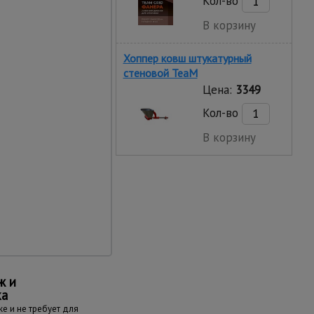
Кол-во
проходах.
В корзину
Хоппер ковш штукатурный
стеновой TeaM
Цена:
3349
Кол-во
В корзину
мещения
колесами и легко
одним человеком
ж и
ка
е и не требует для