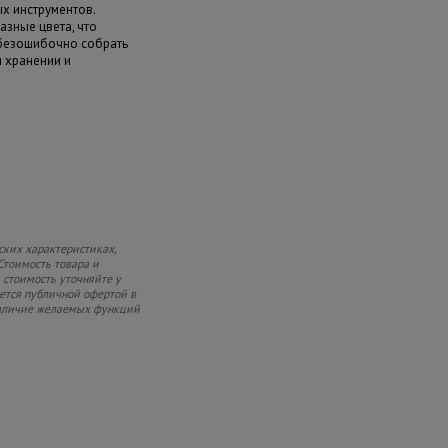
х инструментов.
азные цвета, что
 безошибочно собрать
и хранении и
ских характеристиках,
Стоимость товара и
 стоимость уточняйте у
яется публичной офертой в
 наличие желаемых функций