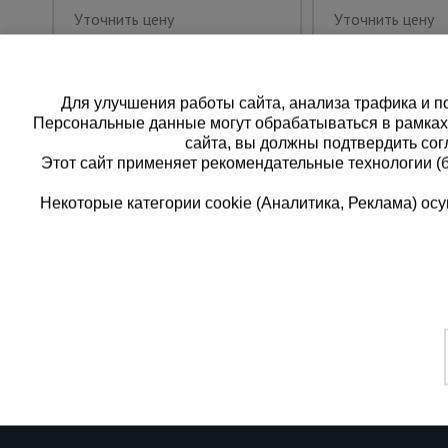
Уточнить цену
Уточнить цену
Для улучшения работы сайта, анализа трафика и по
Персональные данные могут обрабатываться в рамка
сайта, вы должны подтвердить сог
Этот сайт применяет рекомендательные технологии (
Некоторые категории cookie (Аналитика, Реклама) о
Каталог товаров
Единая
О компании
8 (8
Аренда оборудования
Франшиза
Заказать
Доставка
Контакты
бесплатн
Статьи
Защитные конструкции