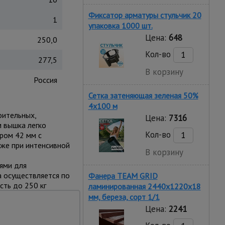
Фиксатор арматуры стульчик 20
1
упаковка 1000 шт.
Цена:
648
250,0
Кол-во
277,5
В корзину
Россия
Сетка затеняющая зеленая 50%
4х100 м
оительных,
Цена:
7316
м вышка легко
Кол-во
тром 42 мм с
же при интенсивной
В корзину
ями для
а осуществляется по
Фанера TEAM GRID
сть до 250 кг
ламинированная 2440х1220х18
мм, береза, сорт 1/1
Цена:
2241
ы, отделке фасадов