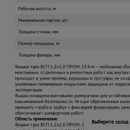
Рабочая высота, м
Минимальная партия, шт.
Толщина стенки, мм
Размер площадки, м
Толщина фанеры, мм
Вышка-тура ВСП 1,2x2,0 ПРОМ, 13.6 м — мобильная сбо
монтажных, отделочных и ремонтных работ как внутри п
проходит в узкие проёмы, коридоры и тротуары, не созд
усиленным полимерным покрытием защищена от коррози
эксплуатации.
Вышка оснащена винтовыми домкратами для устойчивой
максимальной безопасности. Четыре обрезиненных колес
принципу «труба в трубу» с фиксацией флажковыми замк
обеспечивает комфортную работу с инструментами и ма
Область применения:
Выберите склад 
Вышка-тура ВСП 1,2x2,0 ПРОМ, 13.6 м применяется в ст