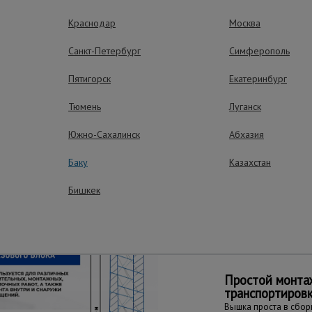
ях: в подъездах, коридорах, на лестничных площадках и узких 
Краснодар
Москва
Санкт-Петербург
Симферополь
рытием.
Пятигорск
Екатеринбург
Тюмень
Луганск
ущества – эффективная работа
Южно-Сахалинск
Абхазия
Баку
Казахстан
Бишкек
Простота пере
Вышка оборудована 
перемещается даже 
Простой монта
транспортиров
Вышка проста в сборк