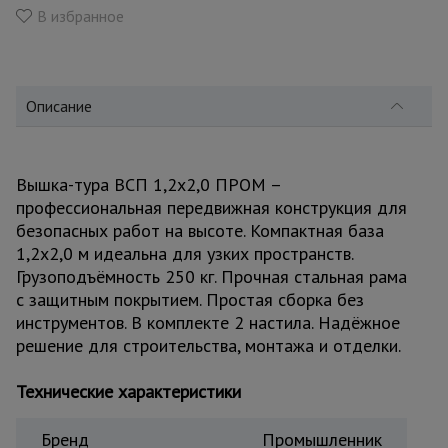
для
В избранное
склада
Тачки
строительные
Описание
и садовые
Вышка-тура ВСП 1,2x2,0 ПРОМ –
Лестницы
профессиональная передвижная конструкция для
и
стремянки
безопасных работ на высоте. Компактная база
1,2x2,0 м идеальна для узких пространств.
Грузоподъёмность 250 кг. Прочная стальная рама
Штукатурные
с защитным покрытием. Простая сборка без
комплекты
инструментов. В комплекте 2 настила. Надёжное
решение для строительства, монтажа и отделки.
Сварочные
Технические характеристики
аппараты
Бренд
Промышленник