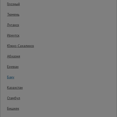
Грозный
Код товара:
ВПП1216
0 отзывов
Сетка,
Тюмень
тенты,
Гарантия производителя: 1 год
брезенты
Луганск
Иркутск
Строительные
подъемники
Южно-Сахалинск
Абхазия
Грузоподъемное
оборудование
Ереван
Баку
Каталог
Мусоропровод
Казахстан
строительный
всех
товаров
Стамбул
Бишкек
Фанера
ламинированная