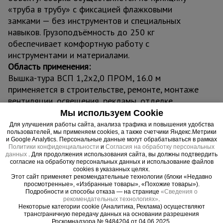
«труба в трубу» с фиксацией флажковыми
замками — без инструментов и специальных
навыков. Грузоподъёмность до 250 кг
обеспечивает комфортную работу с
инструментами и материалами.
Область применения:
Вышка-тура ВСП 1,2x2,0 ПРОМ, 16.0 м
применяется в строительстве, ремонте, монтаже
вентиляции, освещения, рекламы, отделке
фасадов и интерьеров. Идеальна для работы в
Мы используем Cookie
стеснённых условиях: в подъездах, коридорах, на
Для улучшения работы сайта, анализа трафика и повышения удобства
пользователей, мы применяем cookies, а также счетчики Яндекс.Метрики
лестничных площадках и узких проходах.
и Google Analytics. Персональные данные могут обрабатываться в рамках
Преимущества:
Политики конфиденциальности
и
Согласия на обработку персональных
данных
. Для продолжения использования сайта, вы должны подтвердить
согласие на обработку персональных данных и использование файлов
- Компактная база для узких пространств.
cookies в указанных целях.
Этот сайт применяет рекомендательные технологии (блоки «Недавно
- Прочная стальная конструкция с
просмотренные», «Избранные товары», «Похожие товары»).
антикоррозийным покрытием.
Подробности и способы отказа — на странице
«Сведения о
рекомендательных технологиях»
.
- Простая сборка без инструментов.
Некоторые категории cookie (Аналитика, Реклама) осуществляют
- Винтовые домкраты для устойчивости на
трансграничную передачу данных на основании разрешения
Роскомнадзора № 9484204 от 04.06.2025.