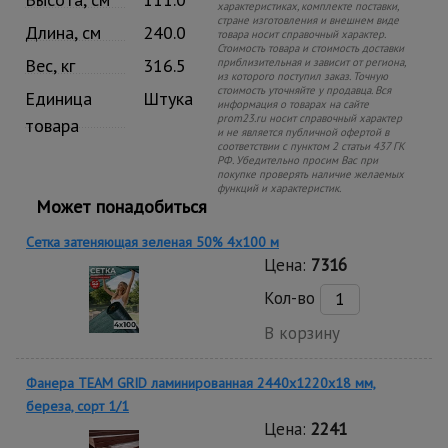
характеристиках, комплекте поставки,
стране изготовления и внешнем виде
Длина, см
240.0
товара носит справочный характер.
Стоимость товара и стоимость доставки
Вес, кг
316.5
приблизительная и зависит от региона,
из которого поступил заказ. Точную
стоимость уточняйте у продавца. Вся
Единица
Штука
информация о товарах на сайте
prom23.ru носит справочный характер
товара
и не является публичной офертой в
соответствии с пунктом 2 статьи 437 ГК
РФ. Убедительно просим Вас при
покупке проверять наличие желаемых
функций и характеристик.
Может понадобиться
Сетка затеняющая зеленая 50% 4х100 м
Цена:
7316
Кол-во
В корзину
Фанера TEAM GRID ламинированная 2440х1220х18 мм,
береза, сорт 1/1
Цена:
2241