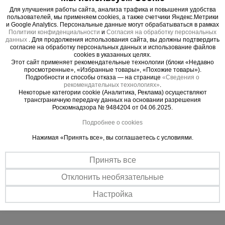
материалами и вдвоем на секции без малейшего
Для улучшения работы сайта, анализа трафика и повышения удобства
риска.
пользователей, мы применяем cookies, а также счетчики Яндекс.Метрики
4. Долговечность, которая бросает вызов
и Google Analytics. Персональные данные могут обрабатываться в рамках
Политики конфиденциальности
и
Согласия на обработку персональных
времени
данных
. Для продолжения использования сайта, вы должны подтвердить
- Турецкое порошковое покрытие Picante Boya:
согласие на обработку персональных данных и использование файлов
cookies в указанных целях.
Эстетичный и исключительно стойкий барьер
Этот сайт применяет рекомендательные технологии (блоки «Недавно
против царапин, УФ-излучения и агрессивных
просмотренные», «Избранные товары», «Похожие товары»).
Подробности и способы отказа — на странице
«Сведения о
сред. Конструкция сохраняет профессиональный
рекомендательных технологиях»
.
вид после многих лет интенсивной эксплуатации.
Некоторые категории cookie (Аналитика, Реклама) осуществляют
трансграничную передачу данных на основании разрешения
5. Эффективность, экономящая ваше время
Роскомнадзора № 9484204 от 04.06.2025.
- Простая сборка без инструментов: Интуитивная
Подробнее о cookies
система «труба в трубу» и надежные флажковые
Нажимая «Принять все», вы соглашаетесь с условиями.
замки позволяют собрать вышку силами одного
человека за считанные минуты.
Принять все
- Полное соответствие ГОСТ: Ваша гарантия
того, что оборудование прошло все испытания и
Отклонить необязательные
соответствует высочайшим стандартам
Настройка
безопасности.