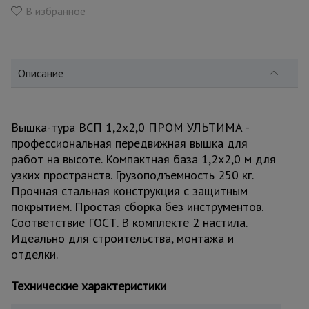
для
В избранное
склада
Тачки
строительные
Описание
и садовые
Вышка-тура ВСП 1,2x2,0 ПРОМ УЛЬТИМА -
Лестницы
профессиональная передвижная вышка для
и
стремянки
работ на высоте. Компактная база 1,2x2,0 м для
узких пространств. Грузоподъемность 250 кг.
Прочная стальная конструкция с защитным
Штукатурные
покрытием. Простая сборка без инструментов.
комплекты
Соответствие ГОСТ. В комплекте 2 настила.
Идеально для строительства, монтажа и
отделки.
Сварочные
аппараты
Технические характеристики