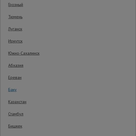
Грозный
Код товара:
ВППУ12124
0 отзывов
Сетка,
Тюмень
тенты,
Гарантия производителя: 1 год
брезенты
Луганск
Иркутск
Строительные
подъемники
Южно-Сахалинск
Абхазия
Грузоподъемное
оборудование
Ереван
Баку
Каталог
Мусоропровод
Казахстан
строительный
всех
товаров
Стамбул
Бишкек
Фанера
ламинированная