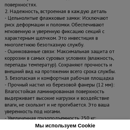
поверхностях.
2. Надежность, встроенная в каждую деталь
- Цельнолитые флажковые замки: Исключают
риск деформации и поломки. Обеспечивают
мгновенную и уверенную фиксацию секций с
характерным щелчком. Это инвестиция в
многолетнюю безотказную службу.
- Оцинкованные связи: Максимальная защита от
коррозии в самых суровых условиях (влажность,
перепады температур). Сохраняют прочность и
внешний вид на протяжении всего срока службы.
3. Безопасная и комфортная рабочая площадка
- Прочный настил из березовой фанеры (12 мм):
Влагостойкая ламинированная поверхность
выдерживает высокие нагрузки и воздействие
влаги, не скользит и не прогибается. Это ваша
уверенность под ногами.
- Увеличенная грузоподъемность 250 кг:
Позволяет безопасно работать с инструментом,
Мы используем Cookie