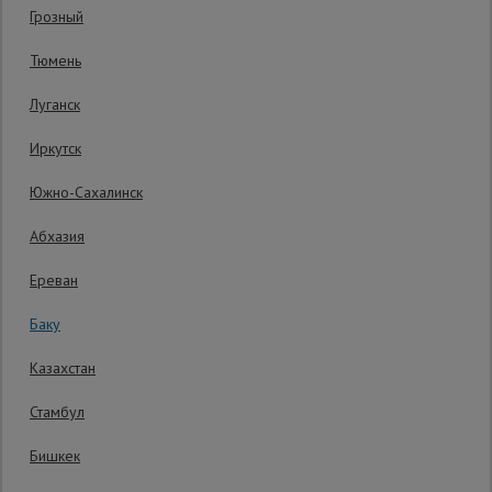
Грозный
Код товара:
ВППУ12148
0 отзывов
Сетка,
Тюмень
тенты,
Гарантия производителя: 1 год
брезенты
Луганск
Иркутск
Строительные
подъемники
Южно-Сахалинск
Абхазия
Грузоподъемное
оборудование
Ереван
Баку
Каталог
Мусоропровод
Казахстан
строительный
всех
товаров
Стамбул
Бишкек
Фанера
ламинированная