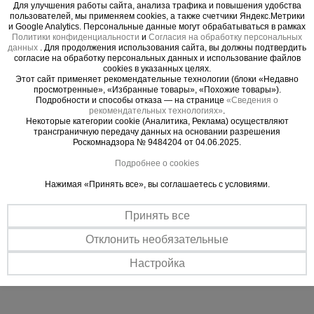
материалами и вдвоем на секции без малейшего
Для улучшения работы сайта, анализа трафика и повышения удобства
пользователей, мы применяем cookies, а также счетчики Яндекс.Метрики
риска.
и Google Analytics. Персональные данные могут обрабатываться в рамках
4. Долговечность, которая бросает вызов
Политики конфиденциальности
и
Согласия на обработку персональных
данных
. Для продолжения использования сайта, вы должны подтвердить
времени
согласие на обработку персональных данных и использование файлов
- Турецкое порошковое покрытие Picante Boya:
cookies в указанных целях.
Этот сайт применяет рекомендательные технологии (блоки «Недавно
Эстетичный и исключительно стойкий барьер
просмотренные», «Избранные товары», «Похожие товары»).
против царапин, УФ-излучения и агрессивных
Подробности и способы отказа — на странице
«Сведения о
рекомендательных технологиях»
.
сред. Конструкция сохраняет профессиональный
Некоторые категории cookie (Аналитика, Реклама) осуществляют
вид после многих лет интенсивной эксплуатации.
трансграничную передачу данных на основании разрешения
Роскомнадзора № 9484204 от 04.06.2025.
5. Эффективность, экономящая ваше время
- Простая сборка без инструментов: Интуитивная
Подробнее о cookies
система «труба в трубу» и надежные флажковые
Нажимая «Принять все», вы соглашаетесь с условиями.
замки позволяют собрать вышку силами одного
человека за считанные минуты.
Принять все
- Полное соответствие ГОСТ: Ваша гарантия
Отклонить необязательные
того, что оборудование прошло все испытания и
соответствует высочайшим стандартам
Настройка
безопасности.