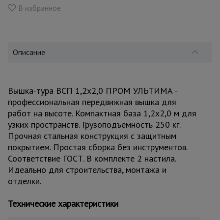
для
В избранное
склада
Тачки
строительные
Описание
и садовые
Вышка-тура ВСП 1,2x2,0 ПРОМ УЛЬТИМА -
Лестницы
профессиональная передвижная вышка для
и
стремянки
работ на высоте. Компактная база 1,2x2,0 м для
узких пространств. Грузоподъемность 250 кг.
Прочная стальная конструкция с защитным
Штукатурные
покрытием. Простая сборка без инструментов.
комплекты
Соответствие ГОСТ. В комплекте 2 настила.
Идеально для строительства, монтажа и
отделки.
Сварочные
аппараты
Технические характеристики