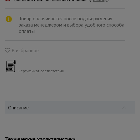
для
склада
Товар оплачивается после подтверждения
заказа менеджером и выбора удобного способа
Тачки
оплаты
строительные
и садовые
В избранное
Лестницы
и
стремянки
Сертификат соответствия
Штукатурные
комплекты
Описание
Сварочные
аппараты
Технические характеристики