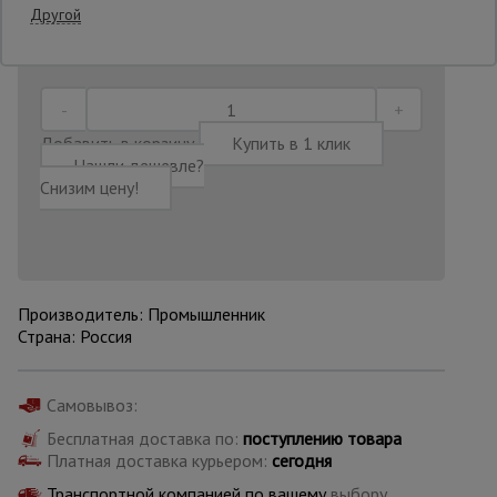
Другой
Последнее обновление цены: 06.08.2026
09:43:48
Опалубка
Добавить в корзину
Купить в 1 клик
Вибротехника
для
Нашли дешевле?
строительства
Снизим цену!
Оборудование
для работы с
арматурой
Производитель: Промышленник
Страна: Россия
Оборудование
для бетонных
работ
Самовывоз:
Бесплатная доставка по:
поступлению товара
Платная доставка курьером:
сегодня
Техника
Транспортной компанией по вашему
выбору