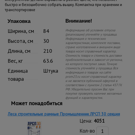
быстро и безошибочно собрать вышку. Компактна при хранении и
транспортировке
Внимание!
Упаковка
Ширина, см
84
Информацию об условиях отпуска
(реализации) уточняйте у продавца.
Информация о технических
Высота, см
30
характеристиках, комплекте поставки,
стране изготовления и внешнем виде
Длина, см
210
товара носит справочный характер.
Стоимость товара и стоимость доставки
Вес, кг
63.6
приблизительная и зависит от региона,
из которого поступил заказ. Точную
стоимость уточняйте у продавца. Вся
Единица
Штука
информация о товарах на сайте
prom23.ru носит справочный характер
товара
и не является публичной офертой в
соответствии с пунктом 2 статьи 437 ГК
РФ. Убедительно просим Вас при
покупке проверять наличие желаемых
функций и характеристик.
Может понадобиться
Леса строительные рамные Промышленник ЛРСП 30 секция
Цена:
4051
Кол-во