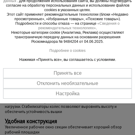
данных
. Для продолжения использования сайта, вы должны подтвердить
никак не влияет на ее эксплуатационные
согласие на обработку персональных данных и использование файлов
характеристики и не признается браком.
cookies в указанных целях.
Этот сайт применяет рекомендательные технологии (блоки «Недавно
просмотренные», «Избранные товары», «Похожие товары»).
ВНИМАНИЕ !!!
Данная модель вышки с
Подробности и способы отказа — на странице
«Сведения о
рекомендательных технологиях»
.
измененным конструктивом не совместима для
Некоторые категории cookie (Аналитика, Реклама) осуществляют
наращивания с вышками ВСП "Промышленник",
трансграничную передачу данных на основании разрешения
Роскомнадзора № 9484204 от 04.06.2025.
произведенными до 01.10.2023 г.
Подробнее о cookies
Нажимая «Принять все», вы соглашаетесь с условиями.
Важные преимущества –
Принять все
эффективная работа
Отклонить необязательные
Настройка
Усиленное крепление и надежность
Узел крепления колес усовершенствован и выдерживает большие
нагрузки. Стабилизаторы колес позволяют выровнять высоту и
обеспечить устойчивость вышки
Удобная конструкция
Увеличенное рабочее окно секции обеспечивает хороший обзор
рабочей площадки