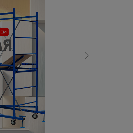
а
атурой
от