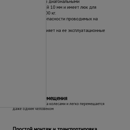
 Секции вышки снабжены диагональными
лен из фанеры толщиной 10 мм и имеет люк для
выдерживает вес до 400 кг.
ей устойчивости и безопасности проводимых на
очее, что никак не влияет на ее эксплуатационные
та
Простота перемещения
Вышка оборудована колесами и легко перемещается
даже одним человеком
Простой монтаж и транспортировка