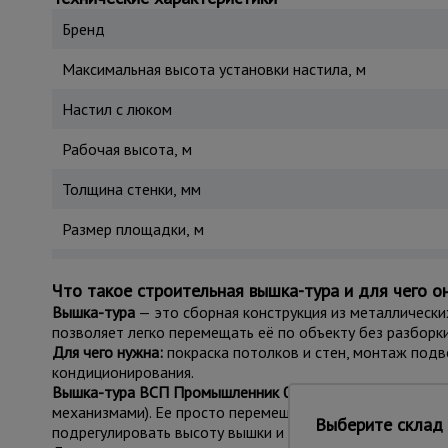
Бренд
Максимальная высота установки настила, м
Настил с люком
Рабочая высота, м
Толщина стенки, мм
Размер площадки, м
Что такое строительная вышка-тура и для чего о
Вышка-тура
— это сборная конструкция из металлически
позволяет легко перемещать её по объекту без разборки
Для чего нужна:
покраска потолков и стен, монтаж подв
кондиционирования.
Вышка-тура ВСП Промышленник 0.7х1.6, 2.8 м
легко соб
механизмами). Ее просто перемещать по объекту за сч
Выберите склад 
подрегулировать высоту вышки и зафиксировать ее от 