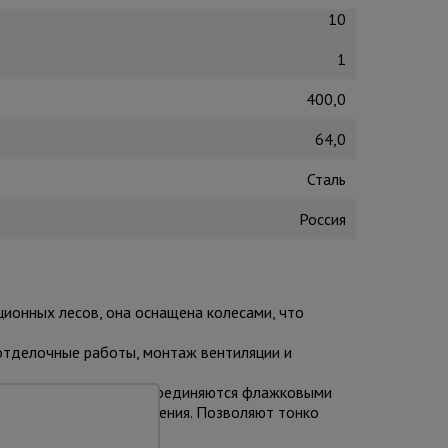
10
1
400,0
64,0
Сталь
Россия
ционных лесов, она оснащена колесами, что
 отделочные работы, монтаж вентиляции и
умента (все элементы соединяются флажковыми
ены фиксаторами положения. Позволяют тонко