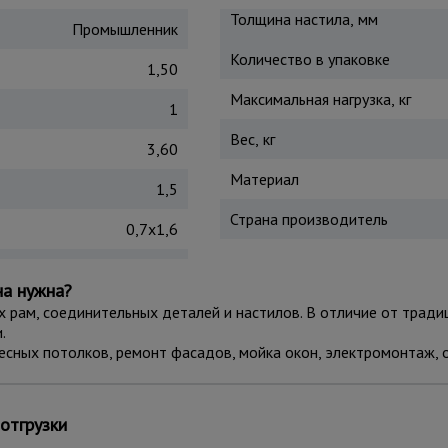
Толщина настила, мм
Промышленник
Количество в упаковке
1,50
Максимальная нагрузка, кг
1
Вес, кг
3,60
Материал
1,5
Страна производитель
0,7x1,6
на нужна?
х рам, соединительных деталей и настилов. В отличие от тради
.
есных потолков, ремонт фасадов, мойка окон, электромонтаж,
ирается без необходимости использования специального инстр
ет наличия больших прорезиненных колес, которые также снабж
отгрузки
нежелательных перемещений во время работ.