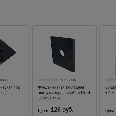
тзывов
0 отзывов
мерная под
Фундаментная закладная
Вышка
, чёрная
плита (анкерная шайба) Мн-4
5.2 м
120х120 мм
126 руб.
Цена:
Цена: