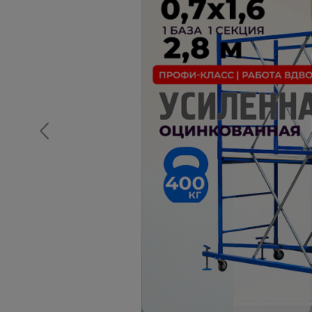
Опалубка
Вибротехника для строительств
Оборудование для работы с арм
Оборудование для бетонных раб
Техника для склада
Тачки строительные и садовые
Лестницы и стремянки
Штукатурные комплекты
Сварочные аппараты
Тепловые пушки
Металл и металлообработка