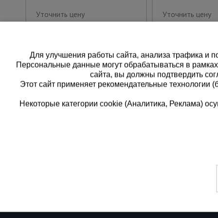
Уточнить цену
Уточнить цену
Для улучшения работы сайта, анализа трафика и по
Персональные данные могут обрабатываться в рамка
сайта, вы должны подтвердить сог
Этот сайт применяет рекомендательные технологии (
Некоторые категории cookie (Аналитика, Реклама) о
Каталог товаров
Единая
О компании
8 (8
Аренда оборудования
Франшиза
Заказать
Доставка
Контакты
бесплатн
Статьи
Защитные конструкции