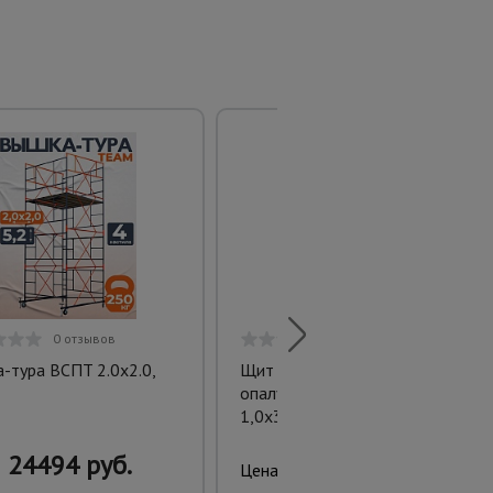
0 отзывов
0 отзывов
-тура ВСПT 2.0х2.0,
Щит стальной щитовой
опалубки линейный стандарт
1,0x3,0 м
24494 руб.
18355 руб.
Цена: