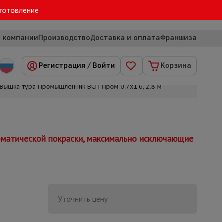
зготовление
 компании
Производство
Доставка и оплата
Франшиза
Регистрация
/
Войти
Корзина
Вышка-тура Промышленник ВСП Пром 0.7х1.6, 2.8 м
матической покраски, максимально исключающие
Уточнить цену