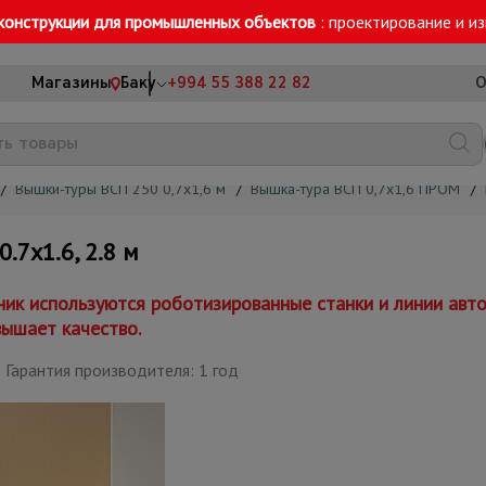
конструкции для промышленных объектов
: проектирование и и
Магазины
Баку
+994 55 388 22 82
О
/
Вышки-туры ВСП 250 0,7x1,6 м
/
Вышка-тура ВСП 0,7x1,6 ПРОМ
/
7х1.6, 2.8 м
к используются роботизированные станки и линии авто
вышает качество.
Гарантия производителя: 1 год