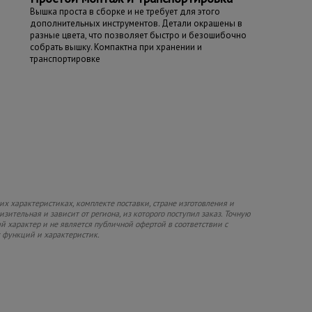
Вышка проста в сборке и не требует для этого
дополнительных инструментов. Детали окрашены в
разные цвета, что позволяет быстро и безошибочно
собрать вышку. Компактна при хранении и
транспортировке
х характеристиках, комплекте поставки, стране изготовления и
зительная и зависит от региона, из которого поступил заказ. Точную
й характер и не является публичной офертой в соответствии с
х функций и характеристик.