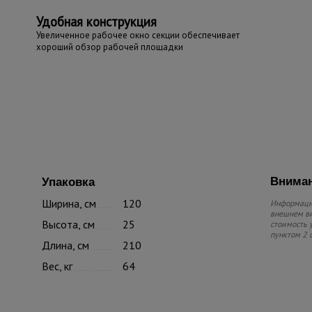
Удобная конструкция
Увеличенное рабочее окно секции обеспечивает
хороший обзор рабочей площадки
Вниман
Упаковка
Ширина, см
120
Информацию
внешнем ви
Высота, см
25
стоимость 
пунктом 2 
Длина, см
210
Вес, кг
64