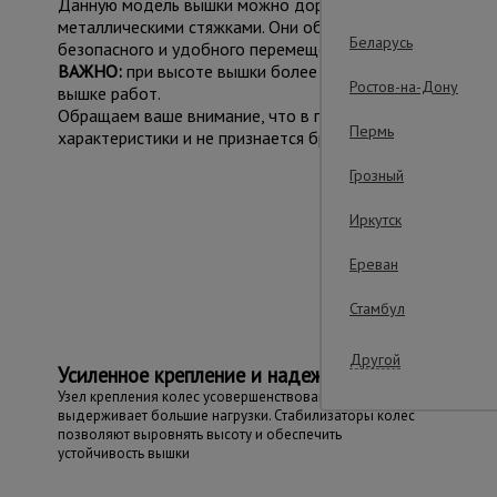
Данную модель вышки можно доращивать по высоте допо
металлическими стяжками. Они обеспечивают дополните
Беларусь
безопасного и удобного перемещения во время работ. Е
ВАЖНО:
при высоте вышки более 5 метров рекомендуем
Ростов-на-Дону
вышке работ.
Обращаем ваше внимание, что в процессе транспортиров
Пермь
характеристики и не признается браком.
Грозный
Иркутск
Важ
Ереван
Стамбул
Другой
Усиленное крепление и надежность
Узел крепления колес усовершенствован и
выдерживает большие нагрузки. Стабилизаторы колес
позволяют выровнять высоту и обеспечить
устойчивость вышки