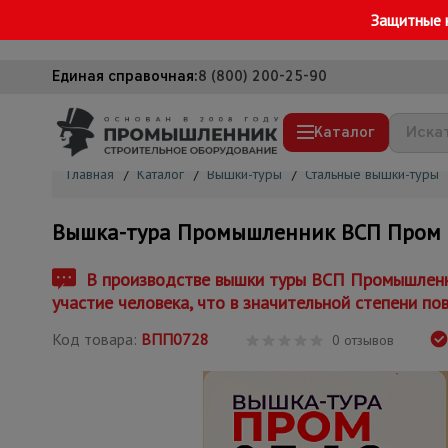
Защитные 
Единая справочная:
8 (800) 200-25-90
Каталог
Главная
/
Каталог
/
Вышки-туры
/
Стальные вышки-туры
Строительные леса
Вышка-тура Промышленник ВСП Пром 0.
Вышки-туры
Подмости строительные
В производстве вышки туры ВСП Промышленни
участие человека, что в значительной степени по
Сетка, тенты, брезенты
Код товара:
ВПП0728
Строительные подъемники
0 отзывов
Грузоподъемное оборудование
Мусоропровод строительный
Фанера ламинированная