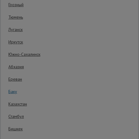
Грозный
Код товара:
ВПП0740
0 отзывов
Сетка,
Тюмень
тенты,
Гарантия производителя: 1 год
брезенты
Луганск
Иркутск
Строительные
подъемники
Южно-Сахалинск
Абхазия
Грузоподъемное
оборудование
Ереван
Баку
Каталог
Мусоропровод
Казахстан
строительный
всех
товаров
Стамбул
Бишкек
Фанера
ламинированная