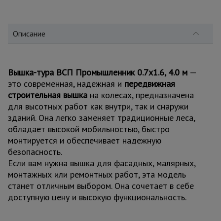
для
склада
Описание
Тачки
строительные
и садовые
Вышка-тура ВСП Промышленник 0.7х1.6, 4.0 м
—
это современная, надежная и
передвижная
строительная вышка
на колесах, предназначена
Лестницы
и
для высотных работ как внутри, так и снаружи
стремянки
зданий. Она легко заменяет традиционные леса,
обладает высокой мобильностью, быстро
монтируется и обеспечивает надежную
Штукатурные
безопасность.
комплекты
Если вам нужна вышка для фасадных, малярных,
монтажных или ремонтных работ, эта модель
станет отличным выбором. Она сочетает в себе
Сварочные
аппараты
доступную цену и высокую функциональность.