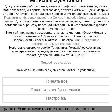
Мы используем Cookie
Вышка-тура ВСП Промышленник 0.7х1.6, 4.0 м
Для улучшения работы сайта, анализа трафика и повышения удобства
легко собирается без необходимости
пользователей, мы применяем cookies, а также счетчики Яндекс.Метрики
и Google Analytics. Персональные данные могут обрабатываться в рамках
использования специального инструмента (все
Политики конфиденциальности
и
Согласия на обработку персональных
элементы соединяются флажковыми
данных
. Для продолжения использования сайта, вы должны подтвердить
согласие на обработку персональных данных и использование файлов
механизмами). Ее просто перемещать по объекту
cookies в указанных целях.
Этот сайт применяет рекомендательные технологии (блоки «Недавно
за счет наличия больших прорезиненных колес,
просмотренные», «Избранные товары», «Похожие товары»).
которые также снабжены фиксаторами
Подробности и способы отказа — на странице
«Сведения о
рекомендательных технологиях»
.
положения. Позволяют тонко подрегулировать
Некоторые категории cookie (Аналитика, Реклама) осуществляют
высоту вышки и зафиксировать ее от
трансграничную передачу данных на основании разрешения
Роскомнадзора № 9484204 от 04.06.2025.
нежелательных перемещений во время работ.
Данную модель вышки можно доращивать по
Подробнее о cookies
высоте дополнительными секциями (не входят в
Нажимая «Принять все», вы соглашаетесь с условиями.
стоимость) до 7 метров. Секции вышки снабжены
диагональными металлическими стяжками. Они
Принять все
обеспечивают дополнительную устойчивость при
Отклонить необязательные
резких порывах ветра. Настил изготовлен из
фанеры толщиной 10 мм и имеет люк для
Настройка
безопасного и удобного перемещения во время
работ. Если докупить еще один настил, можно