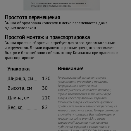
Простота перемещения
Вышка оборудована колесами и легко перемещается даже
одним человеком
Простой монтаж и транспортировка
Вышка проста в сборке и не требует для этого дополнительных
инструментов. Детали окрашены в разные цвета, что позволяет
быстро и безошибочно собрать вышку. Компактна при хранении и
транспортировке
Внимание!
Упаковка
Ширина, см
120
Информацию об условиях отпуска
(реализации) уточняйте у продавца.
Информация о технических
Высота, см
30
характеристиках, комплекте поставки,
стране изготовления и внешнем виде
Длина, см
210
товара носит справочный характер.
Стоимость товара и стоимость доставки
Вес, кг
82
приблизительная и зависит от региона, из
которого поступил заказ. Точную стоимость
уточняйте у продавца. Вся информация о
товарах на сайте prom23.ru носит
справочный характер и не является
публичной офертой в соответствии с
пунктом 2 статьи 437 ГК РФ. Убедительно