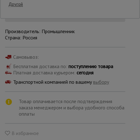
Другой
Уточнить цену
Опалубка
Производитель: Промышленник
Страна: Россия
Вибротехника
для
строительства
Самовывоз:
Бесплатная доставка по:
поступлению товара
Платная доставка курьером:
сегодня
Оборудование
для работы с
арматурой
Транспортной компанией по вашему
выбору
Товар оплачивается после подтверждения
Оборудование
заказа менеджером и выбора удобного способа
для бетонных
работ
оплаты
В избранное
Техника