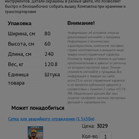
инструментов. Детали окрашены в разные цвета, что позволяет
быстро и безошибочно собрать вышку. Компактна при хранении и
транспортировке
Внимание!
Упаковка
Ширина, см
80
Информацию об условиях отпуска
(реализации) уточняйте у продавца.
Информация о технических
Высота, см
60
характеристиках, комплекте поставки,
стране изготовления и внешнем виде
Длина, см
240
товара носит справочный характер.
Стоимость товара и стоимость доставки
Вес, кг
120.8
приблизительная и зависит от региона,
из которого поступил заказ. Точную
стоимость уточняйте у продавца. Вся
Единица
Штука
информация о товарах на сайте
prom23.ru носит справочный характер
товара
и не является публичной офертой в
соответствии с пунктом 2 статьи 437 ГК
РФ. Убедительно просим Вас при
покупке проверять наличие желаемых
функций и характеристик.
Может понадобиться
Сетка для аварийного ограждения (1,5х50м)
Цена:
3029
Кол-во