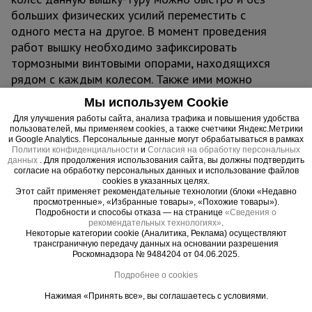
больших физических усилий переместить с
одного места на другое. В момент проведения
работ вышку необходимо зафиксировать
тормозными винтовыми опорами, находящихся
рядом с каждым колесом. Также ими можно
тонко отрегулировать высоту вышки. Это
Мы используем Cookie
необходимо, если вы работаете на неровной
Для улучшения работы сайта, анализа трафика и повышения удобства
площадке.
пользователей, мы применяем cookies, а также счетчики Яндекс.Метрики
и Google Analytics. Персональные данные могут обрабатываться в рамках
Политики конфиденциальности
и
Согласия на обработку персональных
Вышка рассчитана на вес до 250 кг. На ней
данных
. Для продолжения использования сайта, вы должны подтвердить
согласие на обработку персональных данных и использование файлов
комфортно может разместиться рабочий с
cookies в указанных целях.
необходимым оборудованием.
Этот сайт применяет рекомендательные технологии (блоки «Недавно
просмотренные», «Избранные товары», «Похожие товары»).
Подробности и способы отказа — на странице
«Сведения о
Модель изготовлена в соответствии с
рекомендательных технологиях»
.
Некоторые категории cookie (Аналитика, Реклама) осуществляют
требованиями ГОСТ Р 58755-2019.
трансграничную передачу данных на основании разрешения
Роскомнадзора № 9484204 от 04.06.2025.
* Минимальные значения при зазоре между
Подробнее о cookies
колесами и полом 10 мм. При полностью
Нажимая «Принять все», вы соглашаетесь с условиями.
выдвинутых винтовых домкратах высота