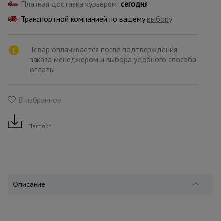
для
Платная доставка курьером:
сегодня
склада
Транспортной компанией по вашему
выбору
Тачки
Товар оплачивается после подтверждения
строительные
и садовые
заказа менеджером и выбора удобного способа
оплаты
Лестницы
В избранное
и
стремянки
Паспорт
Штукатурные
комплекты
Описание
Сварочные
аппараты