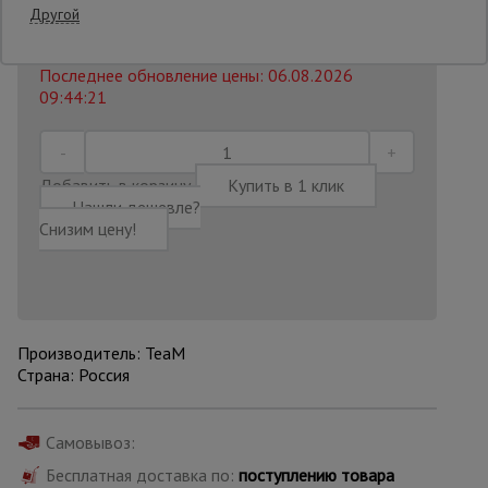
501 AZN
Другой
440
AZN
Распечатать
Опалубка
Последнее обновление цены: 06.08.2026
09:44:21
Вибротехника
для
строительства
Добавить в корзину
Купить в 1 клик
Нашли дешевле?
Снизим цену!
Оборудование
для работы с
арматурой
Производитель: TeaM
Оборудование
Страна: Россия
для бетонных
работ
Самовывоз:
Бесплатная доставка по:
поступлению товара
Техника