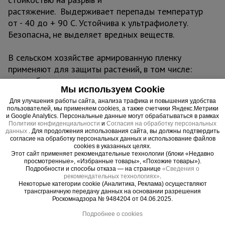
растяжение. Выдерживает перепады температур
от - 40 до + 90 С. Устойчива к ультрафиолету.
Безопасна, не выделяет вредных веществ.
В сельском хозяйстве армированную пленку
применяют для защиты растений, в том числе:
- для оборудования парников и теплиц;
Мы используем Cookie
- для их укрытия и создания необходимого
Для улучшения работы сайта, анализа трафика и повышения удобства
микроклимата;
пользователей, мы применяем cookies, а также счетчики Яндекс.Метрики
- для защиты от неблагоприятных погодных
и Google Analytics. Персональные данные могут обрабатываться в рамках
Политики конфиденциальности
и
Согласия на обработку персональных
условий, сильного ветра и града.
данных
. Для продолжения использования сайта, вы должны подтвердить
согласие на обработку персональных данных и использование файлов
cookies в указанных целях.
В строительстве армированную пленку чаще
Этот сайт применяет рекомендательные технологии (блоки «Недавно
всего используют для:
просмотренные», «Избранные товары», «Похожие товары»).
Подробности и способы отказа — на странице
«Сведения о
- гидроизоляции кровли и стен зданий;
рекомендательных технологиях»
.
- укрытия и хранения строительных материалов и
Некоторые категории cookie (Аналитика, Реклама) осуществляют
трансграничную передачу данных на основании разрешения
оборудования, их защиты от влаги и осадков;
Роскомнадзора № 9484204 от 04.06.2025.
- для консервации строительных объектов;
Подробнее о cookies
- теплоизоляции бытовок и рабочих мест на