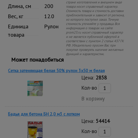
стране изготовления и внешнем виде
Длина, см
200
товара носит справочный характер.
Стоимость товара и стоимость доставки
Вес, кг
12.0
приблизительная и зависит от региона,
из которого поступил заказ. Точную
стоимость уточняйте у продавца. Вся
Единица
Рулон
информация о товарах на сайте
prom23.ru носит справочный характер
товара
и не является публичной офертой в
соответствии с пунктом 2 статьи 437 ГК
РФ. Убедительно просим Вас при
покупке проверять наличие желаемых
функций и характеристик.
Может понадобиться
Сетка затеняющая белая 50% рулон 3х50 м белая
Цена:
2858
Кол-во
В корзину
Бадья для бетона БН 2,0 м3 с лотком
Цена:
54414
Кол-во