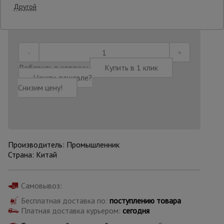
Другой
Последнее обновление цены: 07.07.2026
15:32:48
Опалубка
Вибротехника
Добавить в корзину
Купить в 1 клик
для
Нашли дешевле?
строительства
Снизим цену!
Оборудование
для работы с
арматурой
Производитель: Промышленник
Страна: Китай
Оборудование
для бетонных
работ
Самовывоз:
Бесплатная доставка по:
поступлению товара
Платная доставка курьером:
сегодня
Техника