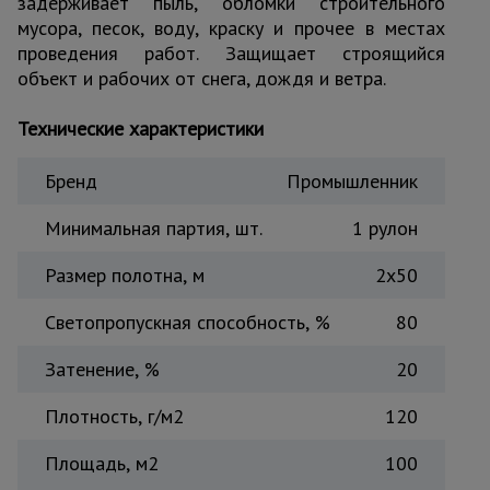
задерживает пыль, обломки строительного
Тепловые
мусора, песок, воду, краску и прочее в местах
пушки
проведения работ. Защищает строящийся
объект и рабочих от снега, дождя и ветра.
Металл и
Технические характеристики
металлообработка
Бренд
Промышленник
Минимальная партия, шт.
1 рулон
Размер полотна, м
2х50
Светопропускная способность, %
80
Затенение, %
20
Плотность, г/м2
120
Площадь, м2
100