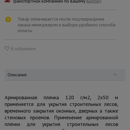
Транспортной компанией по вашему
для
выбору
склада
Товар оплачивается после подтверждения
заказа менеджером и выбора удобного способа
Тачки
оплаты
строительные
и садовые
В избранное
Лестницы
и
стремянки
Описание
Штукатурные
комплекты
Армированная пленка 120 г/м2, 2х50 м
применяется для укрытия строительных лесов,
временного закрытия оконных, дверных а также
Сварочные
аппараты
стеновых проемов. Применение армированной
плёнки для укрытия строительных лесов