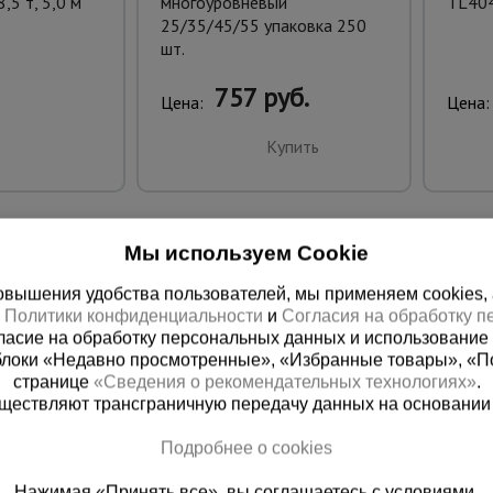
,5 т, 5,0 м
многоуровневый
TL40
25/35/45/55 упаковка 250
шт.
757 руб.
Цена:
Цена:
Купить
Мы используем Cookie
вышения удобства пользователей, мы применяем cookies, а 
х
Политики конфиденциальности
и
Согласия на обработку 
ласие на обработку персональных данных и использование 
блоки «Недавно просмотренные», «Избранные товары», «П
странице
«Сведения о рекомендательных технологиях»
.
существляют трансграничную передачу данных на основании
 справочная
Баку
Подробнее о cookies
00) 200-25-90
+994 55 388 22 8
Нажимая «Принять все», вы соглашаетесь с условиями.