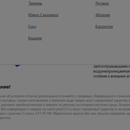
Тюмень
Луганск
Долговечный м
Структура волокон м
Южно-Сахалинск
Абхазия
хорошей эластичност
морозо- и износосто
Баку
Казахстан
Бишкек
Современные т
При изготовлении п
технологии для при
свойств ткани. Свет
покрытие обладает 
светоотражающими с
водонепроницаемая 
стойким к внешним а
ние!
ю об условиях отпуска (реализации) уточняйте у продавца. Информация о техничес
 поставки, стране изготовления и внешнем виде товара носит справочный характер. 
 доставки приблизительная и зависит от региона, из которого поступил заказ. Точную
 Вся информация о товарах на сайте prom23.ru носит справочный характер и не явля
вии с пунктом 2 статьи 437 ГК РФ. Убедительно просим Вас при покупке проверять
ристик.