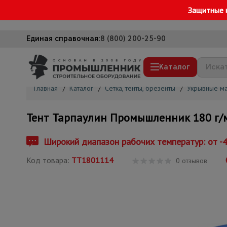
Защитные 
Единая справочная:
8 (800) 200-25-90
Каталог
Главная
/
Каталог
/
Сетка, тенты, брезенты
/
Укрывные м
Строительные леса
Тент Тарпаулин Промышленник 180 г/м
Вышки-туры
Подмости строительные
Широкий диапазон рабочих температур: от -
Сетка, тенты, брезенты
Код товара:
ТТ1801114
0 отзывов
Строительные подъемники
Грузоподъемное оборудование
Мусоропровод строительный
Фанера ламинированная