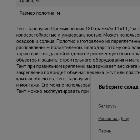
Длина, м
Размер полотна, м
Тент Тарпаулин Промышленник 180 грамм/м 11х11,4 м с 
износостойкостью и универсальностью. Может использов
осадков и солнца. Полотно изготовлено из переплетен
расплавленным полиэтиленом. Благодаря этому оно элас
характеристик данной модели ее рекомендуется использ
объектов и защиты строительного оборудования и мате
Тент при правильном креплении выдерживает вес снега 
закрепления подойдет обычная веревка, жгут или пласт
крытых объектов, Тент Тарпаулин 180 гр/м подойдет для
и монтажа. Его можно использовать для создания навесо
Выберите склад 
Тент можно эксплуатировать при температурах - 45°С д
Беларусь
Важные преим
Ростов-на-Дону
Пермь