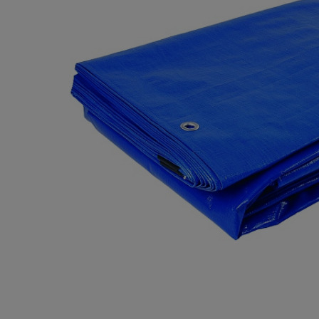
Опалубка
Вибротехника для строительств
Оборудование для работы с арм
Оборудование для бетонных раб
Техника для склада
Тачки строительные и садовые
Лестницы и стремянки
Штукатурные комплекты
Сварочные аппараты
Тепловые пушки
Металл и металлообработка