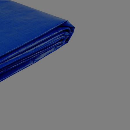
а
атурой
от