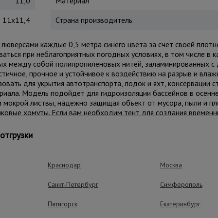
11,0
Материал
11х11,4
Страна производитель
люверсами каждые 0,5 метра синего цвета за счет своей плотн
аться при неблагоприятных погодных условиях, в том числе в 
ных между собой полипропиленовых нитей, заламинированных с 
тичное, прочное и устойчивое к воздействию на разрыв и влажн
овать для укрытия автотранспорта, лодок и яхт, консервации 
риала. Модель подойдет для гидроизоляции бассейнов в осенне
и мокрой листвы, надежно защищая объект от мусора, пыли и пл
иковые хомуты. Если вам необходим тент для создания временн
 этих целей за счет своей термоустойчивости, герметичности и
в, шатров, торговых павильонов, зон отдыха, беседок, складов 
отгрузки
о + 70°С Не деформируется, водонепроницаем, герметичен, лег
Краснодар
Москва
ущества – эффективная работа
Санкт-Петербург
Симферополь
Пятигорск
Екатеринбург