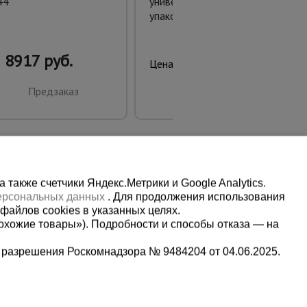
44
универсальная 10/15/20/25
упаковка 1000 шт.
8917 руб.
777 руб.
Цена:
Предзаказ
Купить
также счетчики Яндекс.Метрики и Google Analytics.
персональных данных
. Для продолжения использования
файлов cookies в указанных целях.
охожие товары»). Подробности и способы отказа — на
 разрешения Роскомнадзора № 9484204 от 04.06.2025.
Мы в социальных сетях:
2
Принимаем к оплате