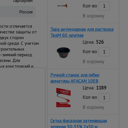
Тарпаулин
Кол-во
Россия
В корзину
ости отличается
Тара антиударная для раствора
качестве защиты от
TeaM 60, круглая
двух сторон
Цена:
526
ой среде. С учетом
строительных
Кол-во
-зимний период.
есени. Для
В корзину
ых конструкций и
 легкости крепления
Ручной станок для гибки
и ангаров. Важно:
арматуры AFACAN 10EB
ко монтируется
Цена:
1189
Кол-во
В корзину
Сетка фасадная затеняющая
зеленая 30-35% 2х50 м