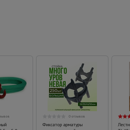
тзывов
0 отзывов
ный
Фиксатор арматуры
Лестн