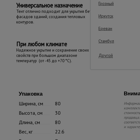
Грозный
Универсальное назначение
Тент отлично подходит для укрытия бетона,
Иркутск
фасадов зданий, создания тепловых
контуров.
Ереван
Стамбул
При любом климате
Надежное укрытие и сохранение своих
Другой
свойств при большом диапазоне
температур (от -45 до +70 °С).
Внима
Упаковка
Ширина, см
80
Информаци
комплекте
Высота, см
30
стоимость
продавца.
Длина, см
80
соответст
и характе
Вес, кг
22.6