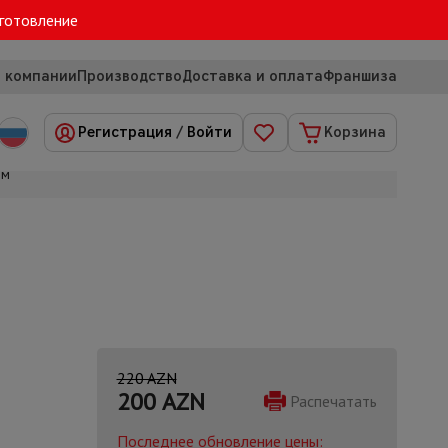
зготовление
 компании
Производство
Доставка и оплата
Франшиза
Регистрация
/
Войти
Корзина
 м
220 AZN
200
AZN
Распечатать
Последнее обновление цены: