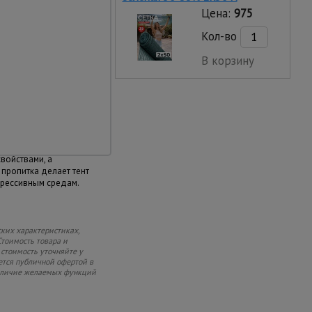
атериал
Цена:
975
атериала обладает
Кол-во
ью и высокой влаго-,
йкостью.
В корзину
ехнологии
рименяются особые
дания необходимых
остабилизированное
высокими
войствами, а
пропитка делает тент
грессивным средам.
ких характеристиках,
Стоимость товара и
 стоимость уточняйте у
ется публичной офертой в
 наличие желаемых функций