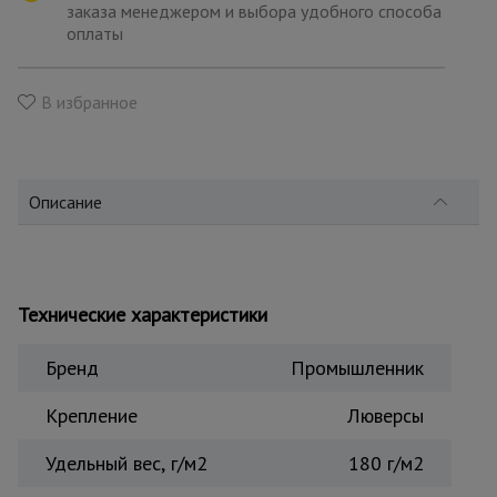
для
заказа менеджером и выбора удобного способа
склада
оплаты
Тачки
В избранное
строительные
и садовые
Описание
Лестницы
и
стремянки
Технические характеристики
Штукатурные
комплекты
Бренд
Промышленник
Крепление
Люверсы
Сварочные
аппараты
Удельный вес, г/м2
180 г/м2