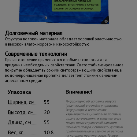
Долговечный материал
Структура волокон материала обладает хорошей эластичностью
и высокой влаго-, морозо- и износостойкостью.
Современные технологии
При изготовлении применяются особые технологии для
придания необходимых свойств ткани. Светостабилизированное
покрытие обладает высокими светоотражающими свойствами, а
водонепроницаемая пропитка делает тент стойким к внешним
агрессивным средам.
Внимание!
Упаковка
Ширина, см
55
Информацию об условиях отпуска
(реализации) уточняйте у продавца.
Информация о технических
Высота, см
20
характеристиках, комплекте поставки,
стране изготовления и внешнем виде
Длина, см
55
товара носит справочный характер.
Стоимость товара и стоимость доставки
Вес, кг
10.8
приблизительная и зависит от региона,
из которого поступил заказ. Точную