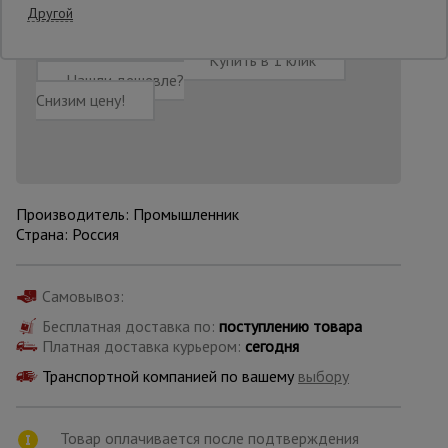
Другой
Опалубка
Добавить в корзину
Купить в 1 клик
Нашли дешевле?
Снизим цену!
Вибротехника
для
строительства
Производитель: Промышленник
Оборудование
Страна: Россия
для работы с
арматурой
Самовывоз:
Бесплатная доставка по:
поступлению товара
Оборудование
Платная доставка курьером:
сегодня
для бетонных
работ
Транспортной компанией по вашему
выбору
Техника
Товар оплачивается после подтверждения