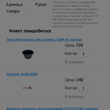
стоимость уточняйте у продавца. Вся
Единица
Рулон
информация о товарах на сайте
prom23.ru носит справочный характер
товара
и не является публичной офертой в
соответствии с пунктом 2 статьи 437 ГК
РФ. Убедительно просим Вас при
покупке проверять наличие желаемых
функций и характеристик.
Может понадобиться
Тара антиударная для раствора TeaM 60, круглая
Цена:
526
Кол-во
В корзину
Молоток TeaM 800H
Цена:
240
Кол-во
В корзину
Фиксатор арматуры многоуровневый 25/30/35/40 упаковка