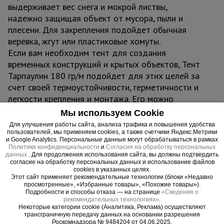
выдерживает вес снега и мокрой листвы,
надежно защищая объект от мусора, пыли и
плесени. Для закрепления подойдет обычная
веревка, жгут или пластиковые хомуты.
Если вам необходим тент для создания
временных конструкций и крытых объектов, Тент
Тарпаулин 180 гр/м подойдет для этих целей за
счет своей термоустойчивости, герметичности и
легкости крепления и монтажа. Его можно
использовать для создания навесов, шатров,
Мы используем Cookie
торговых павильонов, зон отдыха, беседок,
Для улучшения работы сайта, анализа трафика и повышения удобства
складов и ангаров.
пользователей, мы применяем cookies, а также счетчики Яндекс.Метрики
и Google Analytics. Персональные данные могут обрабатываться в рамках
Политики конфиденциальности
и
Согласия на обработку персональных
Важно:
данных
. Для продолжения использования сайта, вы должны подтвердить
согласие на обработку персональных данных и использование файлов
Тент можно эксплуатировать при температурах -
cookies в указанных целях.
Этот сайт применяет рекомендательные технологии (блоки «Недавно
45°С до + 70°С
просмотренные», «Избранные товары», «Похожие товары»).
Не деформируется, водонепроницаем,
Подробности и способы отказа — на странице
«Сведения о
рекомендательных технологиях»
.
герметичен, легко монтируется
Некоторые категории cookie (Аналитика, Реклама) осуществляют
трансграничную передачу данных на основании разрешения
Роскомнадзора № 9484204 от 04.06.2025.