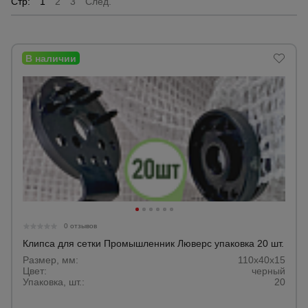
Стр:
1
2
3
След.
Опалубка
Вибротехника
для
строительства
Оборудование
для работы с
арматурой
0 отзывов
Оборудование
для бетонных
Клипса для сетки Промышленник Люверс упаковка 20 шт.
работ
Размер, мм:
110х40х15
Цвет:
черный
Упаковка, шт.:
20
Техника