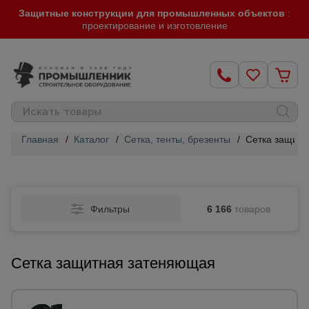
Защитные конструкции для промышленных объектов
:
проектирование и изготовление
Главная
/
Каталог
/
Сетка, тенты, брезенты
/
Сетка защит
Строительные
леса
Фильтры
6 166
товаров
Вышки-
туры
Сетка защитная затеняющая
Подмости
строительные