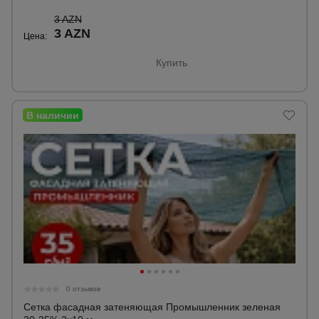
для
склада
3 AZN
3 AZN
Цена:
Купить
Тачки
строительные
и садовые
Лестницы
и
стремянки
Штукатурные
комплекты
Сварочные
аппараты
0 отзывов
Сетка фасадная затеняющая Промышленник зеленая