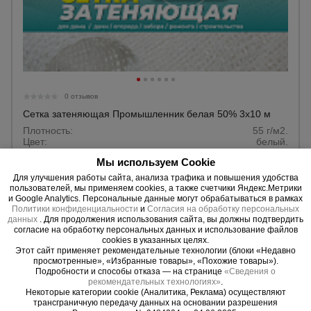
0 отзывов
Сетка затеняющая Промышленник белая 50% 3х10 м
Плотность:
55 г/м2.
Цвет:
белый.
Размер:
3x10 м.
Мы используем Cookie
Цена за :
рулон.
Для улучшения работы сайта, анализа трафика и повышения удобства
пользователей, мы применяем cookies, а также счетчики Яндекс.Метрики
22 AZN
и Google Analytics. Персональные данные могут обрабатываться в рамках
Политики конфиденциальности
и
Согласия на обработку персональных
16 AZN
Цена:
данных
. Для продолжения использования сайта, вы должны подтвердить
согласие на обработку персональных данных и использование файлов
Купить
cookies в указанных целях.
Этот сайт применяет рекомендательные технологии (блоки «Недавно
просмотренные», «Избранные товары», «Похожие товары»).
Подробности и способы отказа — на странице
«Сведения о
рекомендательных технологиях»
.
Некоторые категории cookie (Аналитика, Реклама) осуществляют
трансграничную передачу данных на основании разрешения