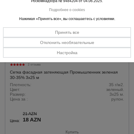
Роскомнадзора № 9484204 от 04.06.2025.
Подробнее о cookies
Нажимая «Принять все», вы соглашаетесь с условиями.
Принять все
Отклонить необязательные
Настройка
2 отзыва
Сетка фасадная затеняющая Промышленник зеленая
30-35% 3х25 м
Плотность:
35 г/м2.
Цвет:
зеленый.
Размер:
3x25 м.
Цена за :
рулон.
21 AZN
18 AZN
Цена:
Купить