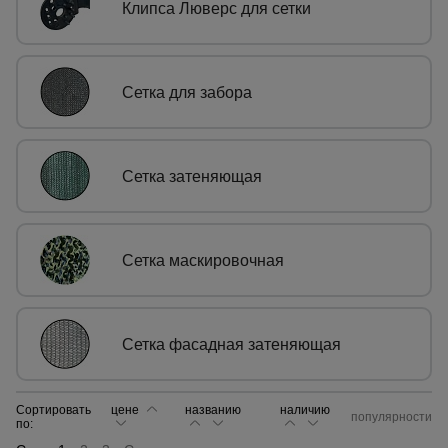
Клипса Люверс для сетки
Сетка,
тенты,
брезенты
Сетка для забора
Строительные
подъемники
Сетка затеняющая
Грузоподъемное
оборудование
Сетка маскировочная
Каталог
Мусоропровод
строительный
всех
Сетка фасадная затеняющая
товаров
Сортировать
цене
названию
наличию
Фанера
популярности
по:
ламинированная