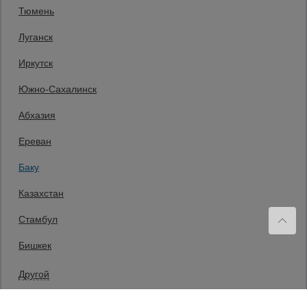
Пн.-Пт. 9:00 - 18:00 Сб. 10:00-14:00 Вс. выходной
Тюмень
Мы в социальных сетях:
Луганск
Принимаем к оплате
Иркутск
Южно-Сахалинск
Все права защищены и охраняются законом. © 2008-2026 ООО
Абхазия
«Промышленник» Продажа строительных конструкций и другого
оборудования в нашей компании. Информация на сайте www.prom23.ru
не является публичной офертой
Ереван
Вы принимаете условия политики в отношении обработки персональных
данных и пользовательского соглашения каждый раз, когда оставляете
Баку
свои данные в любой форме обратной связи на сайте prom23.ru и его
поддоменов
Казахстан
Политика конфиденциальности
Согласие на обработку персональных данных
Политика cookies
Стамбул
Сайт применяет рекомендательные технологии.
Подробнее — в
«Сведениях о рекомендательных технологиях»
.
Бишкек
Другой
Главная
Каталог
Корзина
Меню