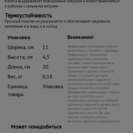
Клипса выдерживает повышенные нагрузки и может применяться
в районах с сильными ветрами
Термоустойчивость
Прочный пластик не разрушается и обеспечивает надежное
крепление и в жару, и в холод
Внимание!
Упаковка
Ширина, см
11
Информацию об условиях отпуска
(реализации) уточняйте у продавца.
Информация о технических
Высота, см
4,5
характеристиках, комплекте
поставки, стране изготовления и
Длина, см
20
внешнем виде товара носит
справочный характер. Стоимость
Вес, кг
0,18
товара и стоимость доставки
приблизительная и зависит от
региона, из которого поступил заказ.
Единица
Упаковка
Точную стоимость уточняйте у
продавца. Вся информация о товарах
товара
на сайте prom23.ru носит
справочный характер и не является
публичной офертой в соответствии с
пунктом 2 статьи 437 ГК РФ.
Убедительно просим Вас при
покупке проверять наличие
желаемых функций и характеристик.
Может понадобиться