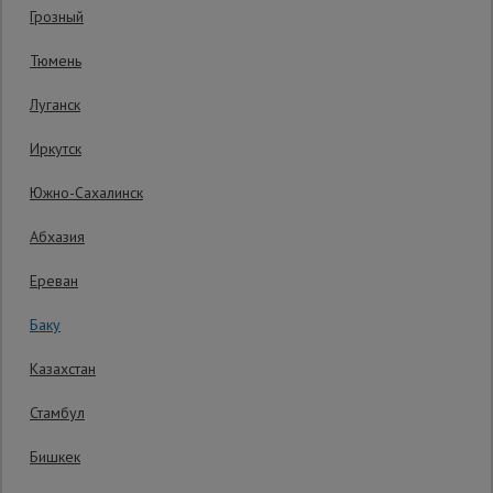
Грозный
Сетка,
Тюмень
тенты,
брезенты
Луганск
Иркутск
Строительные
подъемники
Южно-Сахалинск
Абхазия
Грузоподъемное
оборудование
Ереван
Баку
Каталог
Мусоропровод
Казахстан
строительный
всех
товаров
Стамбул
3 AZN
3
AZN
Бишкек
Фанера
Распечатать
ламинированная