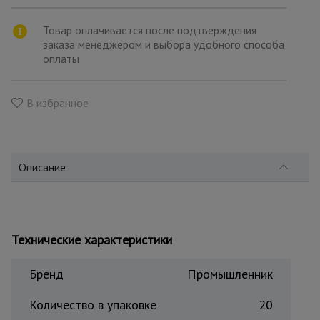
для
склада
Товар оплачивается после подтверждения
заказа менеджером и выбора удобного способа
оплаты
Тачки
строительные
и садовые
В избранное
Лестницы
и
стремянки
Описание
Штукатурные
комплекты
Технические характеристики
Бренд
Промышленник
Сварочные
аппараты
Количество в упаковке
20