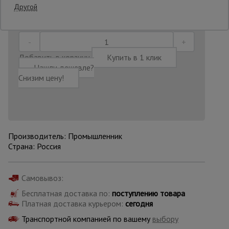
Последнее обновление цены: 24.06.2026
Другой
13:26:49
Опалубка
Добавить в корзину
Купить в 1 клик
Вибротехника
Нашли дешевле?
для
Снизим цену!
строительства
Оборудование
для работы с
арматурой
Производитель: Промышленник
Страна: Россия
Оборудование
Самовывоз:
для бетонных
работ
Бесплатная доставка по:
поступлению товара
Платная доставка курьером:
сегодня
Транспортной компанией по вашему
выбору
Техника