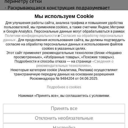
периметру сетки
- Раскрывающаяся конструкция подразумевает
многократное использование и переустановку
Мы используем Cookie
- Простота и легкость в сборке без каких-либо
Для улучшения работы сайта, анализа трафика и повышения удобства
усилий
пользователей, мы применяем cookies, а также счетчики Яндекс.Метрики
и Google Analytics. Персональные данные могут обрабатываться в рамках
- Предотвращение разрыва и повреждения сетки
Политики конфиденциальности
и
Согласия на обработку персональных
в местах крепления
данных
. Для продолжения использования сайта, вы должны подтвердить
согласие на обработку персональных данных и использование файлов
- Можно использовать при любых погодных
cookies в указанных целях.
условиях
Этот сайт применяет рекомендательные технологии (блоки «Недавно
просмотренные», «Избранные товары», «Похожие товары»).
- Качественный материал
Подробности и способы отказа — на странице
«Сведения о
рекомендательных технологиях»
.
Некоторые категории cookie (Аналитика, Реклама) осуществляют
трансграничную передачу данных на основании разрешения
Роскомнадзора № 9484204 от 04.06.2025.
Важные преимущества –
Подробнее о cookies
эффективная работа
Нажимая «Принять все», вы соглашаетесь с условиями.
Легкая установка
Принять все
Простая система крепления по типу защелки быстро фиксирует
Отклонить необязательные
сетку и не повреждает ее
Настройка