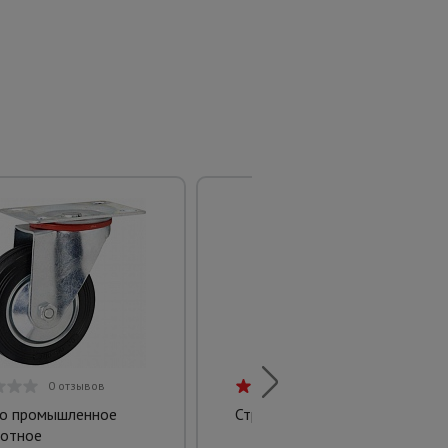
0 отзывов
1 отзыв
о промышленное
Стремянка Garden Step 4
отное