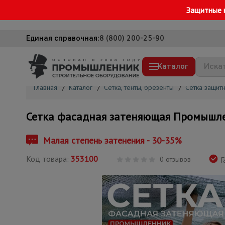
Защитные 
Единая справочная:
8 (800) 200-25-90
Каталог
Главная
/
Каталог
/
Сетка, тенты, брезенты
/
Сетка защит
Строительные леса
Сетка фасадная затеняющая Промышле
Вышки-туры
Подмости строительные
Малая степень затенения - 30-35%
Сетка, тенты, брезенты
Код товара:
353100
0 отзывов
Г
Строительные подъемники
Грузоподъемное оборудование
Мусоропровод строительный
Фанера ламинированная