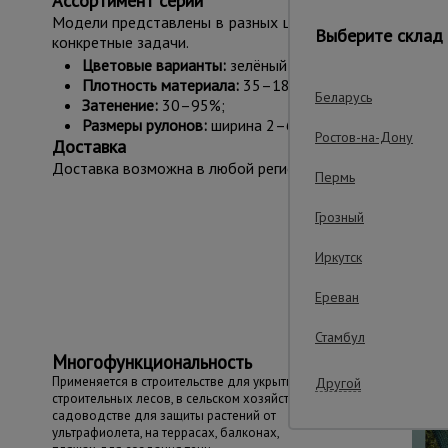
Ассортимент серии
Модели представлены в разных цветовых вариантах, с
Выберите склад 
конкретные задачи.
Цветовые варианты:
зелёный, тёмно-зелёный, белый
Плотность материала:
35–180 г/м²;
Беларусь
Затенение:
30–95%;
Размеры рулонов:
ширина 2–6 м, длина 10–100 м.
Ростов-на-Дону
Доставка
Доставка возможна в любой регион России. Сетка постав
Пермь
Грозный
Важные преим
Иркутск
Ереван
Стамбул
Многофункциональность
Применяется в строительстве для укрытия
Другой
строительных лесов, в сельском хозяйстве и
садоводстве для защиты растений от
ультрафиолета, на террасах, балконах,