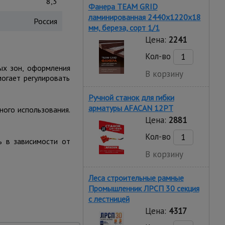
8,3
Фанера TEAM GRID
ламинированная 2440х1220х18
Россия
мм, береза, сорт 1/1
Цена:
2241
Кол-во
ых зон, оформления
В корзину
огает регулировать
Ручной станок для гибки
арматуры AFACAN 12PT
ного использования.
Цена:
2881
Кол-во
ь в зависимости от
В корзину
Леса строительные рамные
Промышленник ЛРСП 30 секция
с лестницей
Цена:
4317