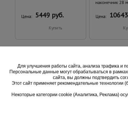
наконечник 28 м
5449 руб.
10643
Цена:
Цена:
Купить
Ку
Для улучшения работы сайта, анализа трафика и по
Персональные данные могут обрабатываться в рамка
сайта, вы должны подтвердить сог
Этот сайт применяет рекомендательные технологии (
Некоторые категории cookie (Аналитика, Реклама) о
Каталог товаров
Единая
О компании
8 (8
Аренда оборудования
Франшиза
Заказать
Доставка