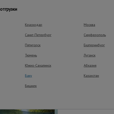
тепенях затенения и размерах. Это позволяет подобрать подх
отгрузки
, голубой, оранжевый;
Краснодар
Москва
Санкт-Петербург
Симферополь
ляется в рулонах, удобных для хранения и транспортировки.
Пятигорск
Екатеринбург
Тюмень
Луганск
ущества – эффективная работа
Южно-Сахалинск
Абхазия
Баку
Казахстан
Бишкек
Износостойкос
Устойчива к химичес
и механическим пов