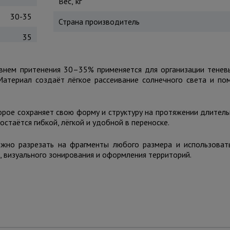
Вес, кг
30-35
Страна производитель
35
овнем притенения 30–35% применяется для организации тенев
Материал создаёт лёгкое рассеивание солнечного света и пом
орое сохраняет свою форму и структуру на протяжении длитель
стаётся гибкой, лёгкой и удобной в переноске.
жно разрезать на фрагменты любого размера и использоват
 визуального зонирования и оформления территорий.