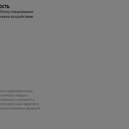
ость
аботку специальным
ержена воздействию
ких характеристиках,
Стоимость товара и
 стоимость уточняйте у
ется публичной офертой в
 наличие желаемых функций