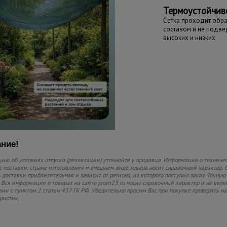
Термоустойчив
Сетка проходит обр
составом и не подв
высоких и низких
ние!
ю об условиях отпуска (реализации) уточняйте у продавца. Информация о техничес
 поставки, стране изготовления и внешнем виде товара носит справочный характер. 
 доставки приблизительная и зависит от региона, из которого поступил заказ. Точную
 Вся информация о товарах на сайте prom23.ru носит справочный характер и не явля
вии с пунктом 2 статьи 437 ГК РФ. Убедительно просим Вас при покупке проверять
ристик.