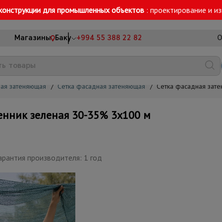
конструкции для промышленных объектов
: проектирование и и
Магазины
Баку
+994 55 388 22 82
О
ная затеняющая
/
Сетка фасадная затеняющая
/
Сетка фасадная зат
нник зеленая 30-35% 3х100 м
арантия производителя: 1 год