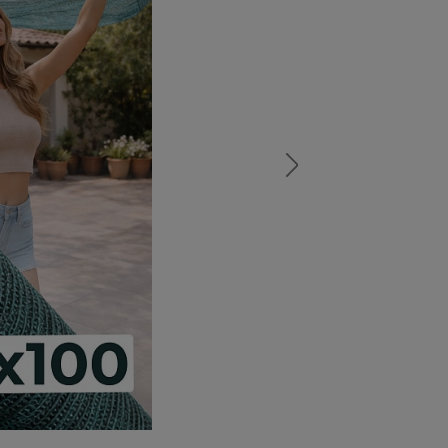
а
атурой
от