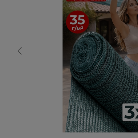
Опалубка
Вибротехника для строительств
Оборудование для работы с арм
Оборудование для бетонных раб
Техника для склада
Тачки строительные и садовые
Лестницы и стремянки
Штукатурные комплекты
Сварочные аппараты
Тепловые пушки
Металл и металлообработка