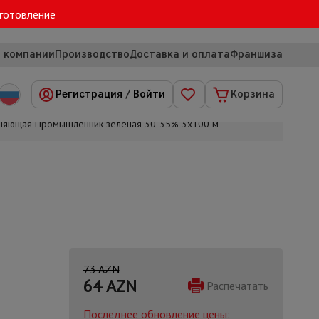
зготовление
 компании
Производство
Доставка и оплата
Франшиза
Регистрация
/
Войти
Корзина
еняющая Промышленник зеленая 30-35% 3х100 м
73 AZN
64
AZN
Распечатать
Последнее обновление цены: