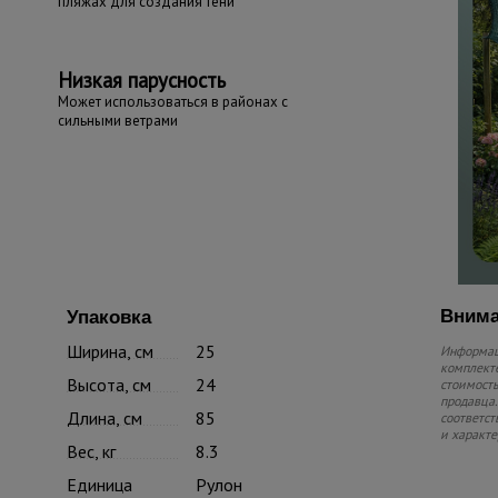
пляжах для создания тени
Низкая парусность
Может использоваться в районах с
сильными ветрами
Внима
Упаковка
Ширина, см
25
Информаци
комплекте
Высота, см
24
стоимость
продавца.
Длина, см
85
соответст
и характе
Вес, кг
8.3
Единица
Рулон