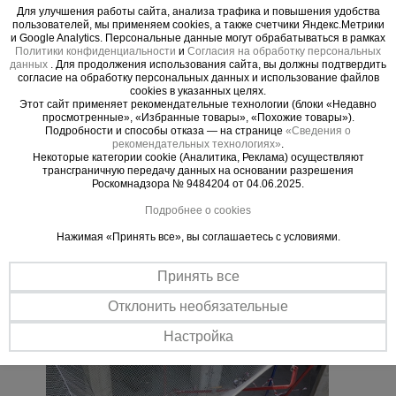
Для улучшения работы сайта, анализа трафика и повышения удобства
пользователей, мы применяем cookies, а также счетчики Яндекс.Метрики
Важные преимущества –
и Google Analytics. Персональные данные могут обрабатываться в рамках
Политики конфиденциальности
и
Согласия на обработку персональных
эффективная работа
данных
. Для продолжения использования сайта, вы должны подтвердить
согласие на обработку персональных данных и использование файлов
cookies в указанных целях.
Прочная сталь
Этот сайт применяет рекомендательные технологии (блоки «Недавно
Опора изготавливается ил листовой стали толщиной 5 мм с
просмотренные», «Избранные товары», «Похожие товары»).
применением широких сварных швов.
Подробности и способы отказа — на странице
«Сведения о
рекомендательных технологиях»
.
Все по стандарту
Некоторые категории cookie (Аналитика, Реклама) осуществляют
трансграничную передачу данных на основании разрешения
Соответствует строительным нормам: СНиП 1203-99
Роскомнадзора № 9484204 от 04.06.2025.
«Безопасность труда в строительстве» СНиП III-4-80* «Техника
безопасности в строительстве» и СНиП 3.03.01-87 «Несущие
Подробнее о cookies
ограждающие конструкции»
Нажимая «Принять все», вы соглашаетесь с условиями.
Принять все
Отклонить необязательные
Настройка