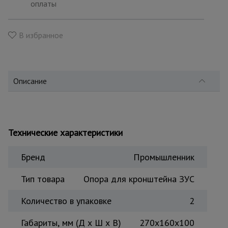
для
оплаты
склада
В избранное
Тачки
строительные
и садовые
Описание
Лестницы
и
стремянки
Технические характеристики
Штукатурные
Бренд
Промышленник
комплекты
Тип товара
Опора для кронштейна ЗУС
Сварочные
Количество в упаковке
2
аппараты
Габариты, мм (Д х Ш х В)
270х160х100