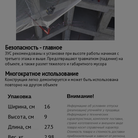
Безопасность - главное
ЗУС рекомендованы к установке при высоте работы начиная с
третьего этажа и выше. Предотвращают травматизм (падение) на
объекте, а также разлет тяжелого и габаритного мусора
Многократное использование
Конструкция легко демонтируется и может быть использована
повторно на другом объекте
Внимание!
Упаковка
Ширина, см
16
Информацию об условиях отпуска
(реализации) уточняйте у продавца.
Информация о технических
Высота, см
9
характеристиках, комплекте поставки,
стране изготовления и внешнем виде
Длина, см
27.5
товара носит справочный характер.
Стоимость товара и стоимость доставки
Вес, кг
2.98
приблизительная и зависит от региона,