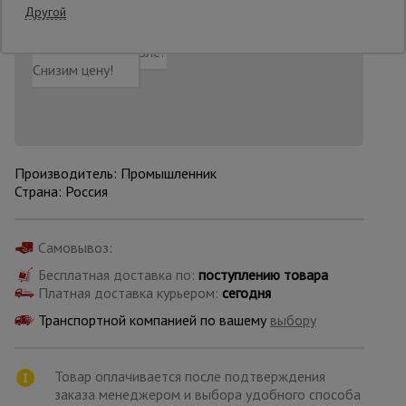
Другой
Добавить в корзину
Купить в 1 клик
Нашли дешевле?
Опалубка
Снизим цену!
Вибротехника
для
строительства
Производитель: Промышленник
Страна: Россия
Оборудование
для работы с
арматурой
Самовывоз:
Бесплатная доставка по:
поступлению товара
Платная доставка курьером:
сегодня
Оборудование
для бетонных
Транспортной компанией по вашему
выбору
работ
Товар оплачивается после подтверждения
заказа менеджером и выбора удобного способа
Техника