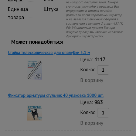
из которого поступил заказ. Точную
стоимость уточняйте у продавца. Вся
Единица
Штука
информация о товарах на сайте
prom23.ru носит справочный характер
товара
и не является публичной офертой в
соответствии с пунктом 2 статьи 437 ГК
РФ. Убедительно просим Вас при
покупке проверять наличие желаемых
функций и характеристик.
Может понадобиться
Стойка телескопическая для опалубки 3.1 м
Цена:
1117
Кол-во
В корзину
Фиксатор арматуры стульчик 40 упаковка 1000 шт.
Цена:
983
Кол-во
В корзину